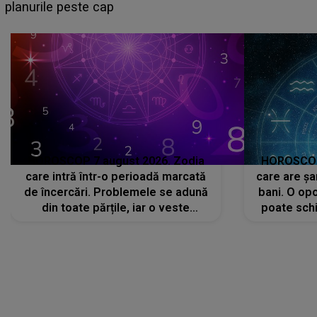
sa: "I-am spus și ei în față, eu nu te iubesc pentru
că..."
HOROSCOP 7 august 2026. Zodia
HOROSCOP 
care intră într-o perioadă marcată
care are șa
de încercări. Problemele se adună
bani. O opo
din toate părțile, iar o veste
poate schi
neașteptată îi dă planurile peste
la
cap