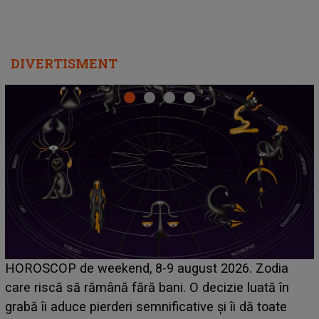
DIVERTISMENT
Emanuel a ținut ACEST DETALIU ASCUNS până
acum! În fața Alexandrei, concurentul din Casa Iubirii
face o MĂRTURISIRE NEAȘTEPTATĂ despre mama