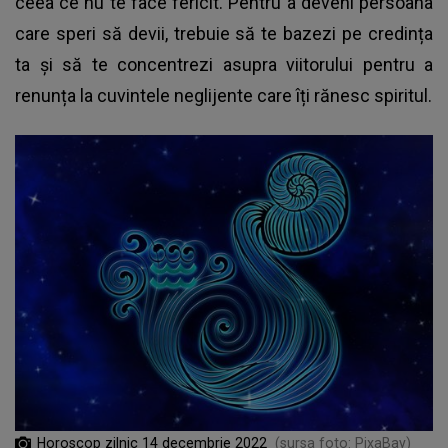
ceea ce nu te face fericit. Pentru a deveni persoana
care speri să devii, trebuie să te bazezi pe credința
ta și să te concentrezi asupra viitorului pentru a
renunța la cuvintele neglijente care îți rănesc spiritul.
Horoscop zilnic 14 decembrie 2022
(sursa foto: PixaBay)