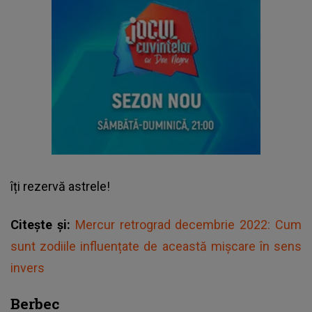
îți rezervă astrele!
Citește și:
Mercur retrograd decembrie 2022: Cum
sunt zodiile influențate de această mișcare în sens
invers
Berbec