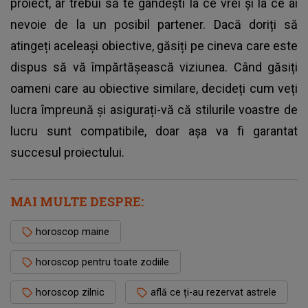
proiect, ar trebui să te gândești la ce vrei și la ce ai
nevoie de la un posibil partener. Dacă doriți să
atingeți aceleași obiective, găsiți pe cineva care este
dispus să vă împărtășească viziunea. Când găsiți
oameni care au obiective similare, decideți cum veți
lucra împreună și asigurați-vă că stilurile voastre de
lucru sunt compatibile, doar așa va fi garantat
succesul proiectului.
MAI MULTE DESPRE:
horoscop maine
horoscop pentru toate zodiile
horoscop zilnic
află ce ți-au rezervat astrele