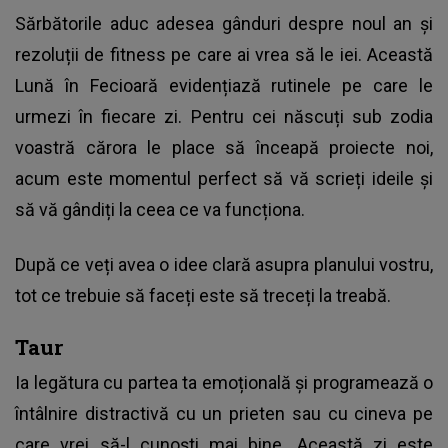
Sărbătorile aduc adesea gânduri despre noul an și
rezoluții de fitness pe care ai vrea să le iei. Această
Lună în Fecioară evidențiază rutinele pe care le
urmezi în fiecare zi. Pentru cei născuți sub zodia
voastră cărora le place să înceapă proiecte noi,
acum este momentul perfect să vă scrieți ideile și
să vă gândiți la ceea ce va funcționa.
După ce veți avea o idee clară asupra planului vostru,
tot ce trebuie să faceți este să treceți la treabă.
Taur
Ia legătura cu partea ta emoțională și programează o
întâlnire distractivă cu un prieten sau cu cineva pe
care vrei să-l cunoști mai bine. Această zi este