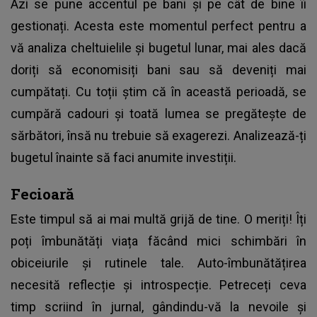
Azi se pune accentul pe bani și pe cât de bine îi
gestionați. Acesta este momentul perfect pentru a
vă analiza cheltuielile și bugetul lunar, mai ales dacă
doriți să economisiți bani sau să deveniți mai
cumpătați. Cu toții știm că în această perioadă, se
cumpără cadouri și toată lumea se pregătește de
sărbători, însă nu trebuie să exagerezi. Analizează-ți
bugetul înainte să faci anumite investiții.
Fecioară
Este timpul să ai mai multă grijă de tine. O meriți! Îți
poți îmbunătăți viața făcând mici schimbări în
obiceiurile și rutinele tale. Auto-îmbunătățirea
necesită reflecție și introspecție. Petreceți ceva
timp scriind în jurnal, gândindu-vă la nevoile și