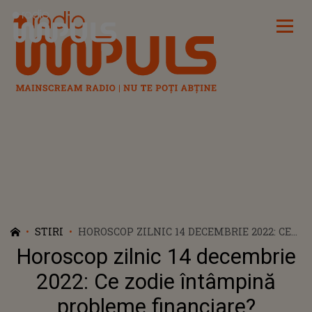
Radio Impuls
STIRI
HOROSCOP ZILNIC 14 DECEMBRIE 2022: CE
ZODIE ÎNTÂMPINĂ PROBLEME
Horoscop zilnic 14 decembrie
FINANCIARE?
2022: Ce zodie întâmpină
probleme financiare?