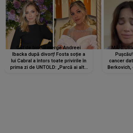
Cât de bine îi merge Andreei
MĂRTURIA
Ibacka după divorț! Fosta soție a
Pușcău!
lui Cabral a întors toate privirile în
cancer dato
prima zi de UNTOLD: „Parcă ai altă
Berkovich, 
strălucire, emani putere,
accident ru
încredere, siguranță...”
Dacă nu 