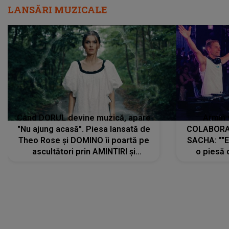
LANSĂRI MUZICALE
Când DORUL devine muzică, apare
Armin 
"Nu ajung acasă". Piesa lansată de
COLABORAR
Theo Rose și DOMINO îi poartă pe
SACHA: ""E
ascultători prin AMINTIRI și
o piesă 
REGĂSIRI, iar drumul emoțiilor
imediat pre
trece prin sufletul publicului:
cu mine șt
"Pentru toți cei care au plecat
păstrăm do
departe ca să le fie mai bine"