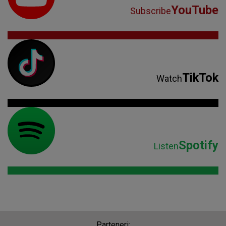
YouTube
Subscribe
TikTok
Watch
Spotify
Listen
Parteneri: