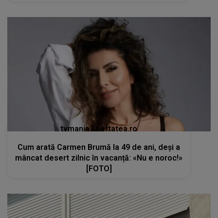
tvmania.libertatea.ro
Cum arată Carmen Brumă la 49 de ani, deși a
mâncat desert zilnic în vacanță: «Nu e noroc!»
[FOTO]