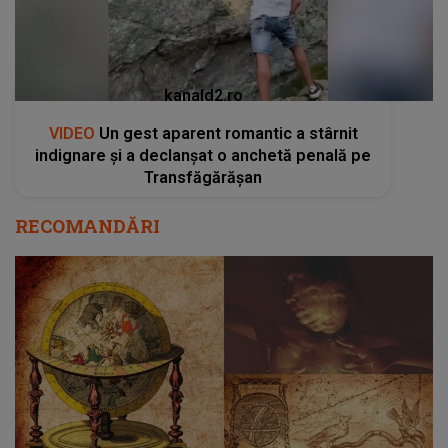
kanald2.ro
VIDEO
Un gest aparent romantic a stârnit
indignare și a declanșat o anchetă penală pe
Transfăgărășan
RECOMANDĂRI