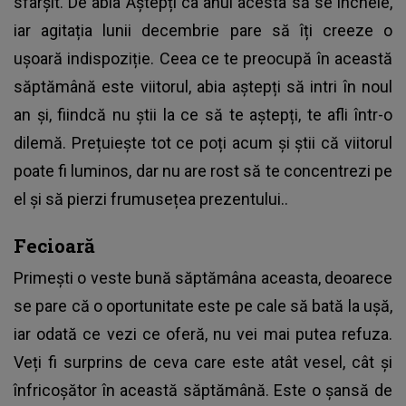
sfârșit. De abia Aștepți ca anul acesta să se încheie,
iar agitația lunii decembrie pare să îți creeze o
ușoară indispoziție. Ceea ce te preocupă în această
săptămână este viitorul, abia aștepți să intri în noul
an și, fiindcă nu știi la ce să te aștepți, te afli într-o
dilemă. Prețuiește tot ce poți acum și știi că viitorul
poate fi luminos, dar nu are rost să te concentrezi pe
el și să pierzi frumusețea prezentului..
Fecioară
Primești o veste bună săptămâna aceasta, deoarece
se pare că o oportunitate este pe cale să bată la ușă,
iar odată ce vezi ce oferă, nu vei mai putea refuza.
Veți fi surprins de ceva care este atât vesel, cât și
înfricoșător în această săptămână. Este o șansă de