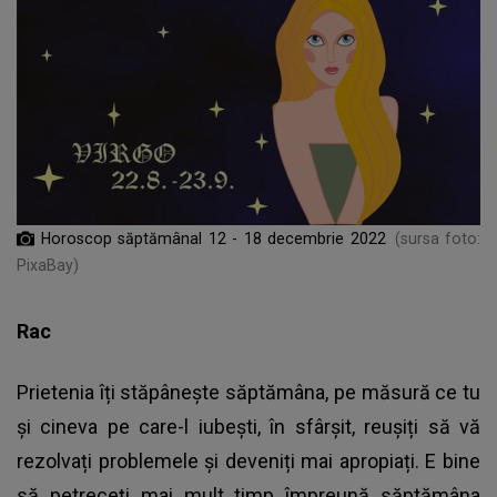
Horoscop săptămânal 12 - 18 decembrie 2022
(sursa foto:
PixaBay)
Rac
Prietenia îți stăpânește săptămâna, pe măsură ce tu
și cineva pe care-l iubești, în sfârșit, reușiți să vă
rezolvați problemele și deveniți mai apropiați. E bine
să petreceți mai mult timp împreună săptămâna