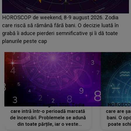
Emanuel a ținut ACEST DETALIU ASCUNS până
acum! În fața Alexandrei, concurentul din Casa Iubirii
face o MĂRTURISIRE NEAȘTEPTATĂ despre mama
sa: "I-am spus și ei în față, eu nu te iubesc pentru
că..."
HOROSCOP 7 august 2026. Zodia
HOROSCOP 
care intră într-o perioadă marcată
care are șa
de încercări. Problemele se adună
bani. O opo
din toate părțile, iar o veste
poate schi
neașteptată îi dă planurile peste
la