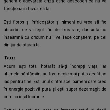
genera o adevărată criză când descoperi că nu va
funcționa în favoarea ta.
Ești fioros și înfricoșător și nimeni nu vrea să fie
absorbit de vârtejul tău de frustrare, dar asta nu
înseamnă că oricum nu îi vei face conștienți pe cei
din jur de starea ta.
Taur
Acum ești total hotărât să-ți îndrepți viața, iar
ultimele săptămâni au fost nimic mai puțin decât un
iad pentru tine. Ești unul dintre acei oameni care cred
în energia pozitivă pură și ești super dezamăgit de
cum au ieșit lucrurile.