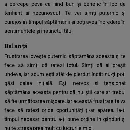
a percepe ceva ca fiind bun și benefic în loc de
terifiant și necunoscut. Te vei simți puternic și
curajos în timpul săptămânii și poți avea încredere în
sentimentele și instinctul tău.
Balanță
Frustrarea lovește puternic săptămâna aceasta și te
face să simți că ratezi totul. Simți că ai greșit
undeva, iar acum ești atât de pierdut încât nu-ți poți
găsi calea inițială. Ești nervos și tensionat
săptămâna aceasta pentru că nu știi care ar trebui
să fie următoarea mișcare, iar această frustrare te va
face să ratezi orice oportunități ți-ar apărea. Ia-ți
timpul necesar pentru a-ți pune ordine în gânduri și
nu te stresa prea mult cu lucrurile mici.