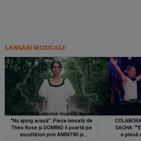
LANSĂRI MUZICALE
Când DORUL devine muzică, apare
Armin 
"Nu ajung acasă". Piesa lansată de
COLABORAR
Theo Rose și DOMINO îi poartă pe
SACHA: ""E
ascultători prin AMINTIRI și
o piesă 