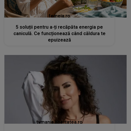
femeia.ro
5 soluții pentru a-ți recăpăta energia pe
caniculă. Ce funcționează când căldura te
epuizează
tvmania.libertatea.ro