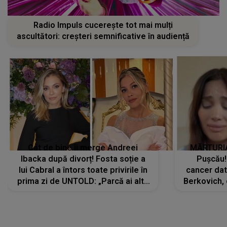
Radio Impuls cucerește tot mai mulți
ascultători: creșteri semnificative în audiență
Cât de bine îi merge Andreei
MĂRTURIA
Ibacka după divorț! Fosta soție a
Pușcău!
lui Cabral a întors toate privirile în
cancer dato
prima zi de UNTOLD: „Parcă ai altă
Berkovich, 
strălucire, emani putere,
accident ru
încredere, siguranță...”
Dacă nu 