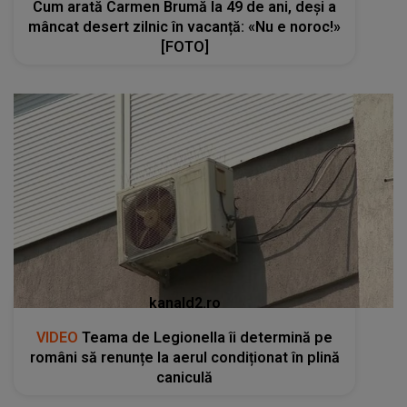
Cum arată Carmen Brumă la 49 de ani, deși a
mâncat desert zilnic în vacanță: «Nu e noroc!»
[FOTO]
kanald2.ro
VIDEO
Teama de Legionella îi determină pe
români să renunțe la aerul condiționat în plină
caniculă