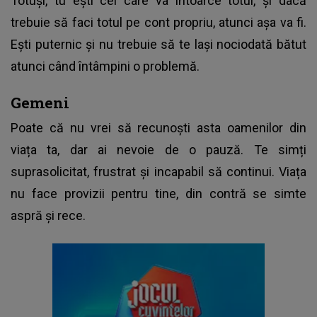
Totuși, tu ești cel care va întoarce totul, și dacă
trebuie să faci totul pe cont propriu, atunci așa va fi.
Ești puternic și nu trebuie să te lași nociodată bătut
atunci când întâmpini o problemă.
Gemeni
Poate că nu vrei să recunoști asta oamenilor din
viața ta, dar ai nevoie de o pauză. Te simți
suprasolicitat, frustrat și incapabil să continui. Viața
nu face provizii pentru tine, din contră se simte
aspră și rece.