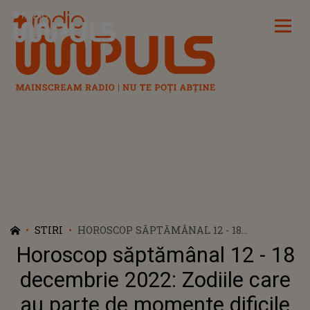
Radio Impuls
STIRI
HOROSCOP SĂPTĂMÂNAL 12 - 18
DECEMBRIE 2022: ZODIILE CARE AU PARTE
Horoscop săptămânal 12 - 18
DE MOMENTE DIFICILE
decembrie 2022: Zodiile care
au parte de momente dificile