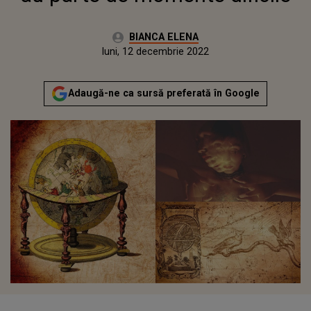
Autor:
BIANCA ELENA
Publicat:
luni, 12 decembrie 2022
Actualizat:
luni, 12 decembrie 2022
Adaugă-ne ca sursă preferată în Google