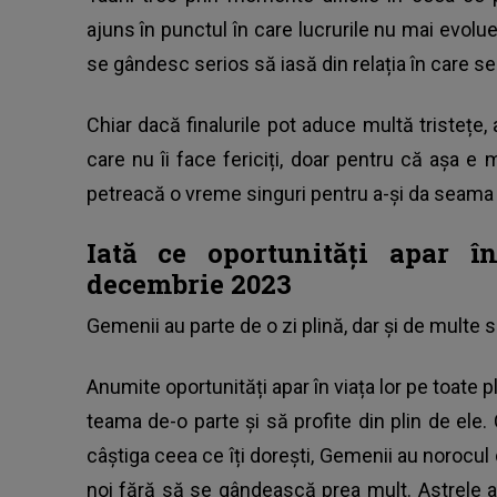
ajuns în punctul în care lucrurile nu mai evolue
se gândesc serios să iasă din relația în care se 
Chiar dacă finalurile pot aduce multă tristețe, 
care nu îi face fericiți, doar pentru că așa e
petreacă o vreme singuri pentru a-și da seama ce 
Iată ce oportunități apar î
decembrie 2023
Gemenii au parte de o zi plină, dar și de multe s
Anumite oportunități apar în viața lor pe toate pl
teama de-o parte și să profite din plin de ele. 
câștiga ceea ce îți dorești, Gemenii au norocul d
noi fără să se gândească prea mult. Astrele a