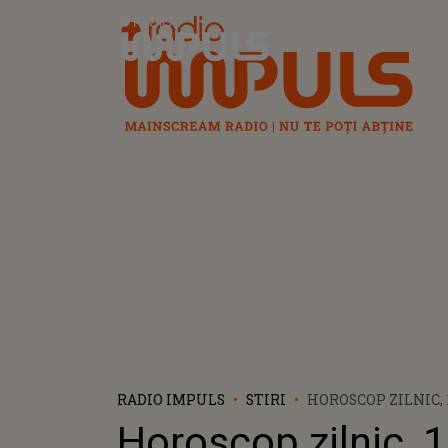
Radio Impuls
RADIO IMPULS
STIRI
HOROSCOP ZILNIC,
2023: TAURII AU P
Horoscop zilnic, 
DRAGOSTE. SĂGETĂ