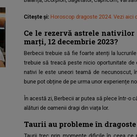
Citește și:
Horoscop dragoste 2024. Vezi aici da
Ce le rezervă astrele nativilor
marți, 12 decembrie 2023?
Berbecii trebuie să fie foarte atenți la lucruril
trebuie să treacă peste nicio oportunitate de 
nativi le este uneori teamă de necunoscut, î
bune pot obține de pe urma unor experiențe noi
În acestă zi, Berbecii ar putea să plece într-o 
alături de oamenii dragi din viața lor.
Taurii au probleme în dragoste
Taurii trec prin momente dificile în ceea ce p