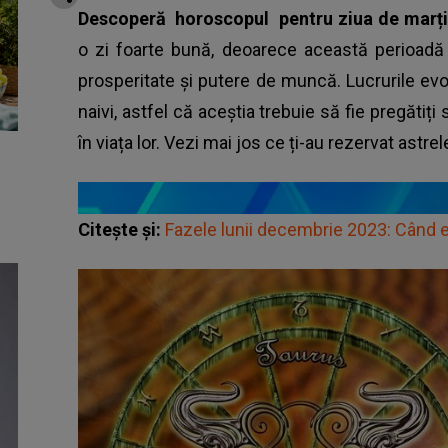
Descoperă
horoscopul
pentru ziua de marți
o zi foarte bună, deoarece această perioadă
prosperitate și putere de muncă. Lucrurile ev
naivi, astfel că aceștia trebuie să fie pregătiți
în viața lor. Vezi mai jos ce ți-au rezervat astre
Citește și:
Fazele lunii decembrie 2023: Când 