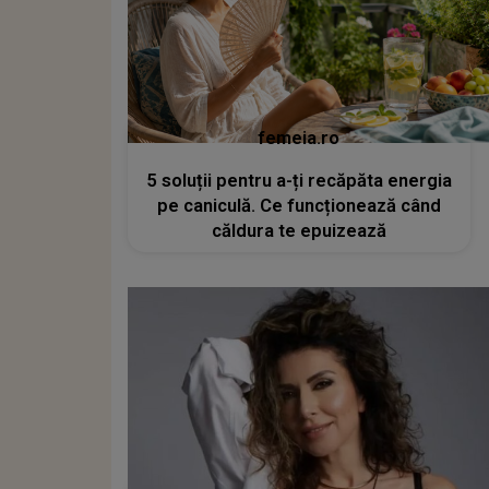
femeia.ro
5 soluții pentru a-ți recăpăta energia
pe caniculă. Ce funcționează când
căldura te epuizează