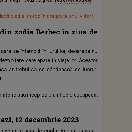
că o să ai noroc în dragoste anul viitor!
 din zodia Berbec în ziua de
e care se întâmplă în jurul lor, deoarece nu
dezvoltare care apare în viața lor. Acestor
nsă ar trebui să se gândească ce lucruri
.
călătorie sau încep să planifice o escapadă,
 azi, 12 decembrie 2023
rivește relația de cuplu. Acești nativi au