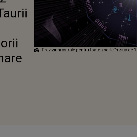
ANI
aurii
orii
Previziuni astrale pentru toate zodiile în ziua de
mare