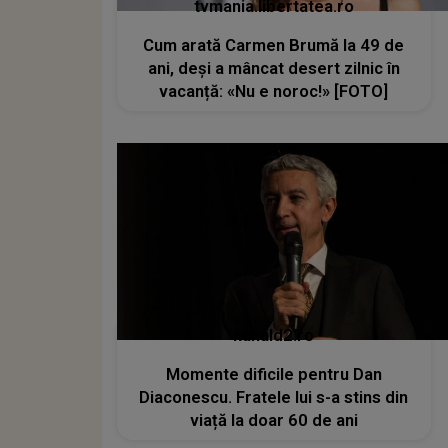
tvmania.libertatea.ro
Cum arată Carmen Brumă la 49 de
ani, deși a mâncat desert zilnic în
vacanță: «Nu e noroc!» [FOTO]
kanald2.ro
Momente dificile pentru Dan
Diaconescu. Fratele lui s-a stins din
viață la doar 60 de ani