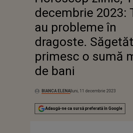
O SUMĂ MARE DE B
decembrie 2023: T
au probleme în
dragoste. Săgetăt
primesc o sumă 
de bani
Autor:
Publicat:
BIANCA ELENA
luni, 11 decembrie 2023
Adaugă-ne ca sursă preferată în Google