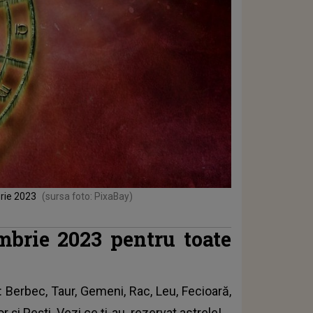
rie 2023
(sursa foto: PixaBay)
mbrie 2023 pentru toate
: Berbec, Taur, Gemeni, Rac, Leu, Fecioară,
r și Pești. Vezi ce ți-au
rezervat astrele
!