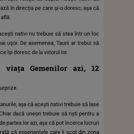
ază în direcția pe care și-o doresc, așa că
află.
acești nativi nu trebuie să stea într-un loc
 mai ușor. De asemenea, Taurii ar trebui să
își doresc de la viitorul lor.
n viața Gemenilor azi, 12
urprize.
anurile, așa că acești nativi trebuie să lase
Chiar dacă uneori trebuie să riști pentru a
e partea lor azi, așa că pot încerca lucruri
rată că experiențele care îi scot din zona