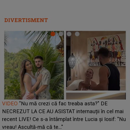
DIVERTISMENT
Cine este Bianca, tânăra clujeancă luată pe scenă la
UNTOLD ONE de Zara Larsson? Aceasta a dezvăluit
ce i-a spus artista suedeză în culise: „Nu am fost
pregătită...”