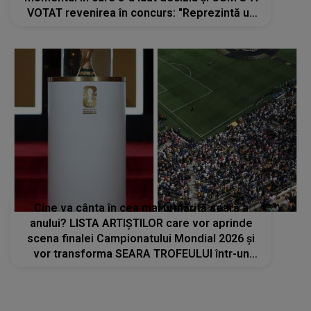
VOTAT revenirea în concurs: "Reprezintă un
proiect strategic de..."
Cine va cânta în cea mai urmărită seară a
anului? LISTA ARTIȘTILOR care vor aprinde
scena finalei Campionatului Mondial 2026 și
vor transforma SEARA TROFEULUI într-un
show de neuitat: "Ceremonia de închidere va
încheia..."