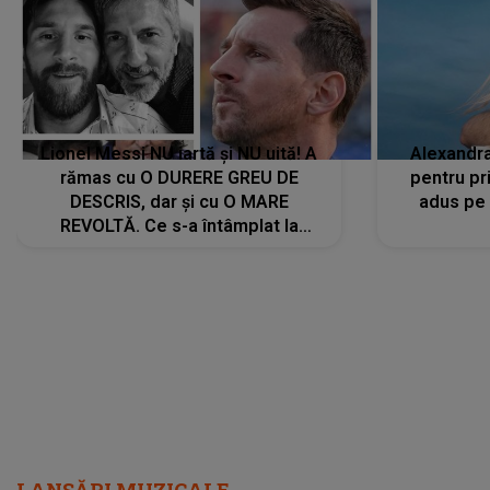
Lionel Messi NU iartă și NU uită! A
Alexandr
rămas cu O DURERE GREU DE
pentru pr
DESCRIS, dar și cu O MARE
adus pe 
REVOLTĂ. Ce s-a întâmplat la
ÎNMORMÂNTAREA tatălui său l-a
făcut să ia o DECIZIE DRASTICĂ
LANSĂRI MUZICALE