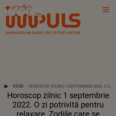
Radio Impuls
STIRI
HOROSCOP ZILNIC 1 SEPTEMBRIE 2022. O ZI
POTRIVITĂ PENTRU RELAXARE. ZODIILE
Horoscop zilnic 1 septembrie
CARE SE PREGĂTESC DE VACANȚĂ
2022. O zi potrivită pentru
relaxare. Zodiile care se