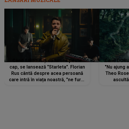
Când IUBIREA îți dă lumea peste
Când DORUL
cap, se lansează "Starleta". Florian
"Nu ajung 
Rus cântă despre acea persoană
Theo Rose 
care intră în viața noastră, "ne fură"
ascultă
toate PRIVIRILE, toate GÂNDURILE,
REGĂSIRI
tot UNIVERSUL și fără să ne dăm
trece pr
seama, ajunge să fie motivul
"Pentru t
pentru care zâmbim
departe 