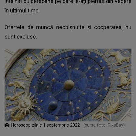
întâlniri cu persoane pe care le-ați pierdut din vedere
în ultimul timp.
Ofertele de muncă
neobișnuite și cooperarea, nu
sunt excluse.
Horoscop zilnic 1 septembrie 2022
(sursa foto: PixaBay)