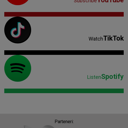
YouTube
Subscribe
TikTok
Watch
Spotify
Listen
Parteneri: