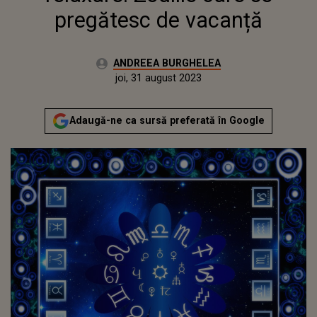
pregătesc de vacanță
Autor:
ANDREEA BURGHELEA
Publicat:
miercuri, 31 august 2022
Actualizat:
joi, 31 august 2023
Adaugă-ne ca sursă preferată în Google