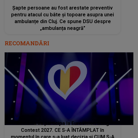
Șapte persoane au fost arestate preventiv
pentru atacul cu bâte și topoare asupra unei
ambulanțe din Cluj. Ce spune DSU despre
„ambulanța neagră”
RECOMANDĂRI
România va participa la Eurovision Song
Contest 2027. CE S-A ÎNTÂMPLAT în
momentul în care s-a luat decizia și CUM S-A