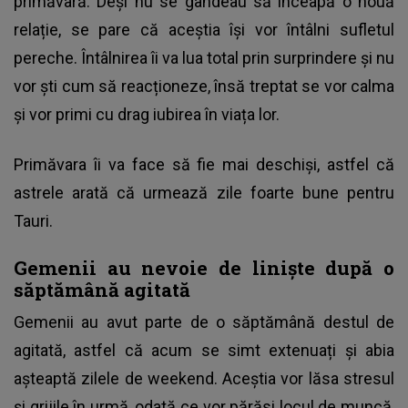
primăvară. Deși nu se gândeau să înceapă o nouă
relație, se pare că aceștia își vor întâlni sufletul
pereche. Întâlnirea îi va lua total prin surprindere și nu
vor ști cum să reacționeze, însă treptat se vor calma
și vor primi cu drag iubirea în viața lor.
Primăvara îi va face să fie mai deschiși, astfel că
astrele arată că urmează zile foarte bune pentru
Tauri.
Gemenii au nevoie de liniște după o
săptămână agitată
Gemenii au avut parte de o săptămână destul de
agitată, astfel că acum se simt extenuați și abia
așteaptă zilele de weekend. Aceștia vor lăsa stresul
și grijile în urmă, odată ce vor părăsi locul de muncă,