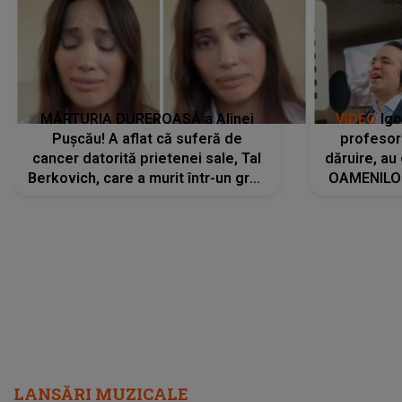
MĂRTURIA DUREROASĂ a Alinei
VIDEO
Igo
Pușcău! A aflat că suferă de
profesori
cancer datorită prietenei sale, Tal
dăruire, au
Berkovich, care a murit într-un grav
OAMENILOR
accident rutier: „Mi-a salvat viața.
despre
Dacă nu era ea, nici eu nu mai
amprente 
eram...”
ELEVILOR,
anilor: "
LANSĂRI MUZICALE