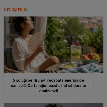
CITEȘTE ȘI
femeia.ro
5 soluții pentru a-ți recăpăta energia pe
caniculă. Ce funcționează când căldura te
epuizează