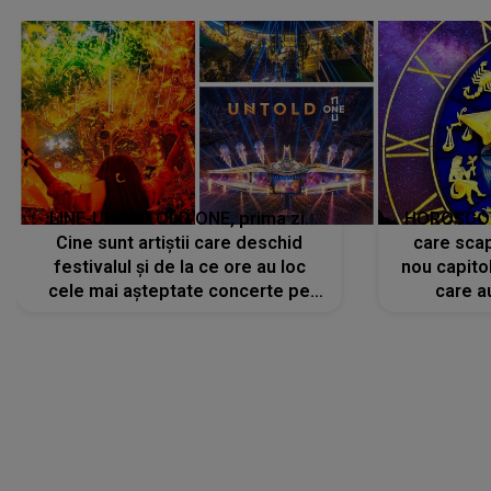
a
LINE-UP UNTOLD ONE, prima zi.
HOROSCOP 
Cine sunt artiștii care deschid
care scap
festivalul și de la ce ore au loc
nou capitol
cele mai așteptate concerte pe
care a
scena principală?
perioadă 