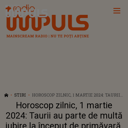
Radio Impuls
STIRI
HOROSCOP ZILNIC, 1 MARTIE 2024: TAURII
AU PARTE DE MULTĂ IUBIRE LA ÎNCEPUT
Horoscop zilnic, 1 martie
DE PRIMĂVARĂ. RACII TREBUIE SĂ ÎNVEȚE
SĂ SE PUNĂ PE PRIMUL LOC
2024: Taurii au parte de multă
iubire la început de primăvară.