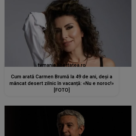
tvmania.libertatea.ro
Cum arată Carmen Brumă la 49 de ani, deși a
mâncat desert zilnic în vacanță: «Nu e noroc!»
[FOTO]