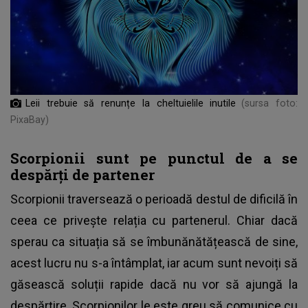
Leii trebuie să renunțe la cheltuielile inutile
(sursa foto:
PixaBay)
Scorpionii sunt pe punctul de a se
despărți de partener
Scorpionii traversează o perioadă destul de dificilă în
ceea ce privește relația cu partenerul. Chiar dacă
sperau ca situația să se îmbunănătățească de sine,
acest lucru nu s-a întâmplat, iar acum sunt nevoiți să
găsească soluții rapide dacă nu vor să ajungă la
despărțire. Scorpionilor le este greu să comunice cu