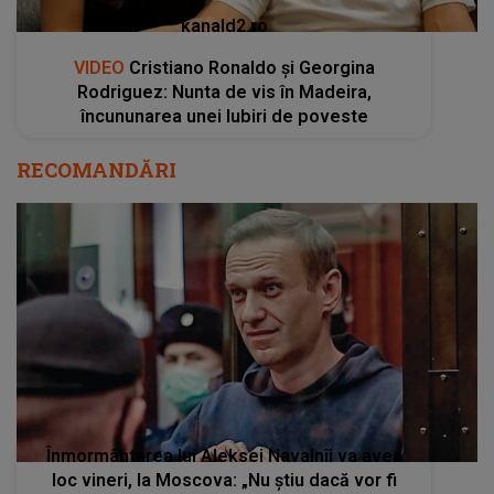
kanald2.ro
VIDEO
Cristiano Ronaldo și Georgina
Rodriguez: Nunta de vis în Madeira,
încununarea unei Iubiri de poveste
RECOMANDĂRI
Înmormântarea lui Aleksei Navalnîi va avea
loc vineri, la Moscova: „Nu știu dacă vor fi