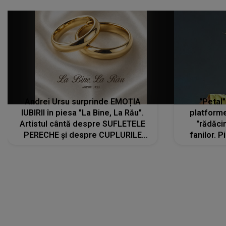
Andrei Ursu surprinde EMOȚIA
"Petal"
IUBIRII în piesa "La Bine, La Rău".
platforme
Artistul cântă despre SUFLETELE
"rădăci
PERECHE și despre CUPLURILE
fanilor. 
care aleg să meargă împreună pe
Arian
același drum, INDIFERENT DE CE LE
ascultă
REZERVĂ VIAȚA