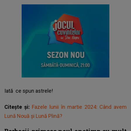
Iată
ce spun astrele!
Citește și:
Fazele lunii în martie 2024: Când avem
Lună Nouă și Lună Plină?