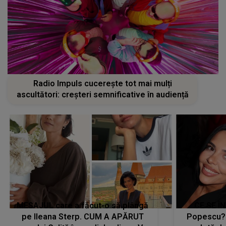
Radio Impuls cucerește tot mai mulți
ascultători: creșteri semnificative în audiență
MESAJUL care a făcut-o să plângă
CE SE Î
pe Ileana Sterp. CUM A APĂRUT
Popescu?