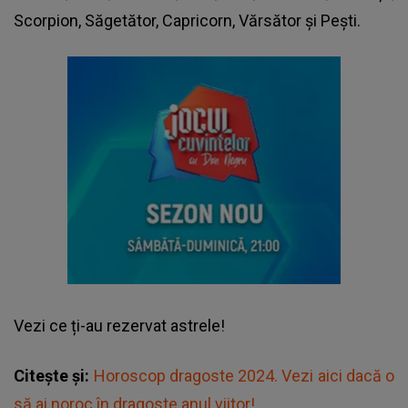
Scorpion, Săgetător, Capricorn, Vărsător și Pești.
Vezi
ce ți-au rezervat astrele!
Citește și:
Horoscop dragoste 2024. Vezi aici dacă o
să ai noroc în dragoste anul viitor!