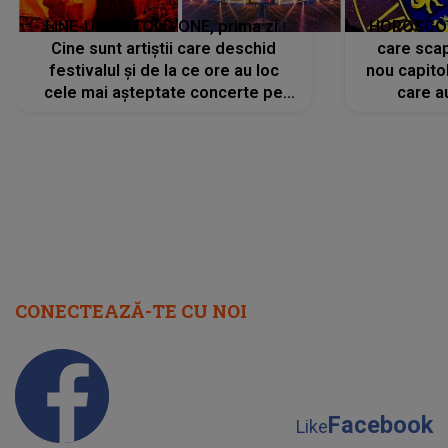
LINE-UP UNTOLD ONE, prima zi.
HOROSCOP 
Cine sunt artiștii care deschid
care scap
festivalul și de la ce ore au loc
nou capitol
cele mai așteptate concerte pe
care a
scena principală?
perioadă 
CONECTEAZĂ-TE CU NOI
Facebook
Like