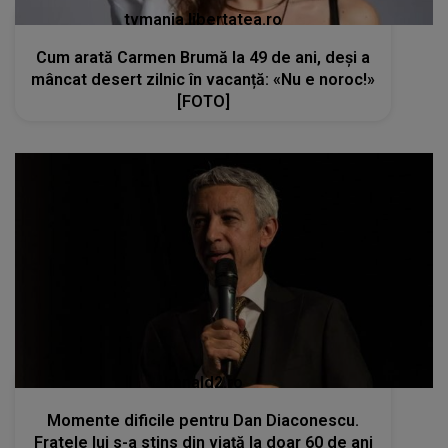
tvmania.libertatea.ro
Cum arată Carmen Brumă la 49 de ani, deși a
mâncat desert zilnic în vacanță: «Nu e noroc!»
[FOTO]
kanald2.ro
Momente dificile pentru Dan Diaconescu.
Fratele lui s-a stins din viață la doar 60 de ani