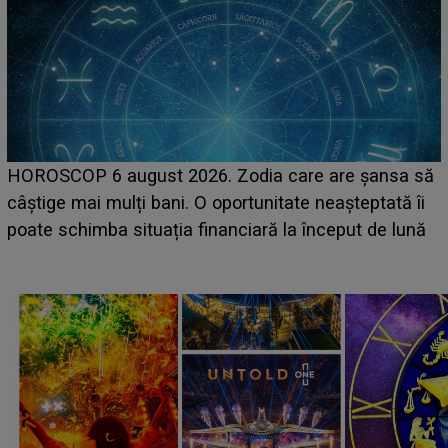
LINE-UP UNTOLD ONE, ziua 2. La ce oră urcă pe
scena principală a festivalului Zara Larsson? Artista
suedeză a ajuns deja în România și s-a filmat din
camera de hotel
a