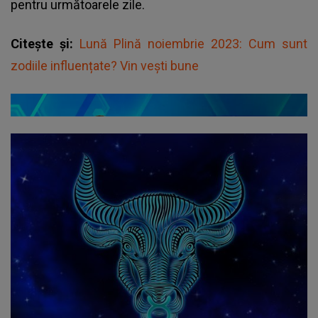
pentru următoarele zile.
Citește și:
Lună Plină noiembrie 2023: Cum sunt
zodiile influențate? Vin vești bune