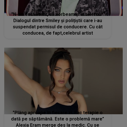
"N-am fost atent, că vorbeam și la telefon".
Dialogul dintre Smiley și polițiștii care i-au
suspendat permisul de conducere. Cu cât
conducea, de fapt,celebrul artist
”Plâng aproape în fiecare zi. Fac terapie o
dată pe săptămână. Este o problemă mare”
Alexia Eram merge des la medic. Cu se