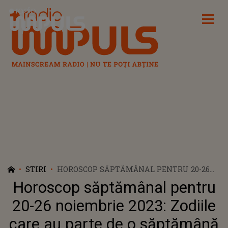
Radio Impuls
STIRI
HOROSCOP SĂPTĂMÂNAL PENTRU 20-26
NOIEMBRIE 2023: ZODIILE CARE AU PARTE
Horoscop săptămânal pentru
DE O SĂPTĂMÂNĂ SPECIALĂ
20-26 noiembrie 2023: Zodiile
care au parte de o săptămână