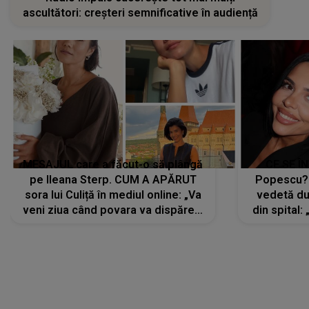
ascultători: creșteri semnificative în audiență
MESAJUL care a făcut-o să plângă
CE SE Î
pe Ileana Sterp. CUM A APĂRUT
Popescu?
sora lui Culiță în mediul online: „Va
vedetă du
veni ziua când povara va dispărea,
din spital:
iar lacrimile...”