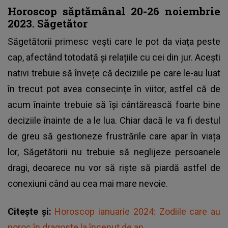
Horoscop săptămânal 20-26 noiembrie
2023. Săgetător
Săgetătorii primesc vești care le pot da viața peste
cap, afectând totodată și relațiile cu cei din jur. Acești
nativi trebuie să învețe că deciziile pe care le-au luat
în trecut pot avea consecințe în viitor, astfel că de
acum înainte trebuie să își cântărească foarte bine
deciziile înainte de a le lua. Chiar dacă le va fi destul
de greu să gestioneze frustrările care apar în viața
lor, Săgetătorii nu trebuie să neglijeze persoanele
dragi, deoarece nu vor să riște să piardă astfel de
conexiuni când au cea mai mare nevoie.
Citește și:
Horoscop ianuarie 2024: Zodiile care au
noroc în dragoste la început de an