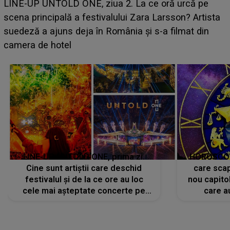
Ce a dezvăluit noua concurentă din "Casa Iubirii" l-a
luat prin surprindere pe Emanuel. CINE ESTE
BĂIATUL VIZAT de Alexandra?! Aflându-se în fața
faptului împlinit, A RECUNOSCUT IMEDIAT: "Am
avut..."
LINE-UP UNTOLD ONE, prima zi.
HOROSCOP 
Cine sunt artiștii care deschid
care scap
festivalul și de la ce ore au loc
nou capitol
cele mai așteptate concerte pe
care a
scena principală?
perioadă 