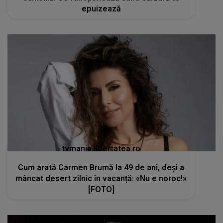
epuizează
tvmania.libertatea.ro
Cum arată Carmen Brumă la 49 de ani, deși a
mâncat desert zilnic în vacanță: «Nu e noroc!»
[FOTO]