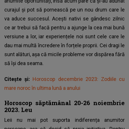
anumite oportunități, însă acum pare că și-au adunat
curajul și pot să pornească pe un nou drum care le
va aduce succesul. Acești nativi se gândesc zilnic
ce ar trebui să facă pentru a ajunge la cea mai bună
versiune a lor, iar experiențele noi sunt cele care le
dau mai multă încredere în forțele proprii. Cei dragi le
sunt alături, așa că micile probleme vor dispărea fără
să își dea seama.
Citește și:
Horoscop decembrie 2023: Zodiile cu
mare noroc în ultima lună a anului
Horoscop săptămânal 20-26 noiembrie
2023. Leu
Leii nu mai pot suporta indiferența anumitor
persoane, așa că decid să preia inițiativa. Pentru