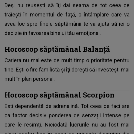
Deşi nu reuseşti să îţi dai seama de tot ceea ce
trăieşti în momentul de faţă, o întâmplare care va
avea loc spre finele săptămânii te va ajuta să iei o
decizie în favoarea binelui tău emoţional.
Horoscop săptămânal Balanță
Cariera nu mai este de mult timp o prioritate pentru
tine. Ești o fire familistă şi îţi doreşti să investeşti mai
mult în plan personal.
Horoscop săptămânal Scorpion
Ești dependentă de adrenalină. Tot ceea ce faci are
ca factor decisiv ponderea de senzații intense pe
care le resimți. Niciodată lucrurile nu au fost mai
clare pentru tine în ceea ce privește dinamica din