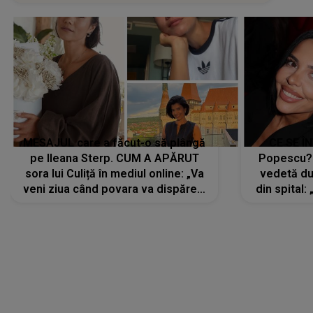
MESAJUL care a făcut-o să plângă
CE SE Î
pe Ileana Sterp. CUM A APĂRUT
Popescu?
sora lui Culiță în mediul online: „Va
vedetă du
veni ziua când povara va dispărea,
din spital:
iar lacrimile...”