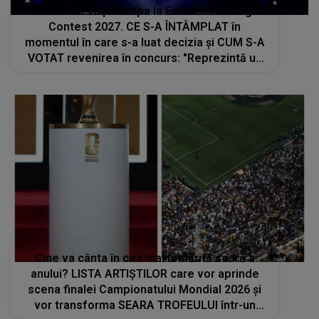
România va participa la Eurovision Song
Contest 2027. CE S-A ÎNTÂMPLAT în
momentul în care s-a luat decizia și CUM S-A
VOTAT revenirea în concurs: "Reprezintă un
proiect strategic de..."
Cine va cânta în cea mai urmărită seară a
anului? LISTA ARTIȘTILOR care vor aprinde
scena finalei Campionatului Mondial 2026 și
vor transforma SEARA TROFEULUI într-un