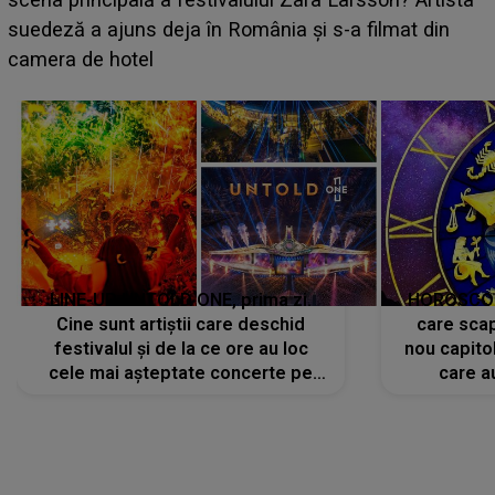
BĂIATUL VIZAT de Alexandra?! Aflându-se în fața
faptului împlinit, A RECUNOSCUT IMEDIAT: "Am
avut..."
LINE-UP UNTOLD ONE, prima zi.
HOROSCOP 
Cine sunt artiștii care deschid
care scap
festivalul și de la ce ore au loc
nou capitol
cele mai așteptate concerte pe
care a
scena principală?
perioadă 