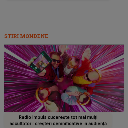
show de neuitat: "Ceremonia de închidere va
încheia..."
STIRI MONDENE
Radio Impuls cucerește tot mai mulți
ascultători: creșteri semnificative în audiență