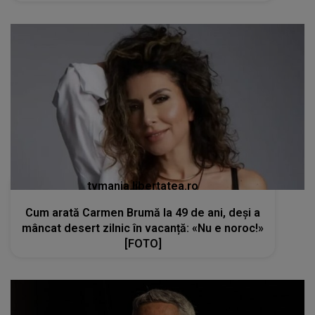
tvmania.libertatea.ro
Cum arată Carmen Brumă la 49 de ani, deși a
mâncat desert zilnic în vacanță: «Nu e noroc!»
[FOTO]