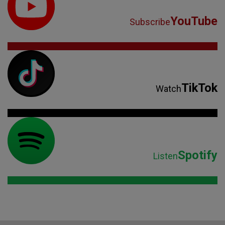
YouTube
Subscribe
TikTok
Watch
Spotify
Listen