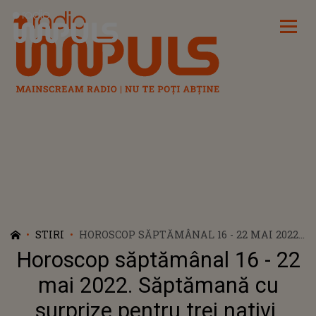
Radio Impuls
STIRI
HOROSCOP SĂPTĂMÂNAL 16 - 22 MAI 2022.
SĂPTĂMANĂ CU SURPRIZE PENTRU TREI
Horoscop săptămânal 16 - 22
NATIVI.
mai 2022. Săptămană cu
surprize pentru trei nativi.