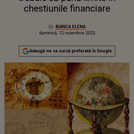
chestiunile financiare
Autor:
BIANCA ELENA
Publicat:
sâmbătă, 12 noiembrie 2022
Actualizat:
duminică, 12 noiembrie 2023
Adaugă-ne ca sursă preferată în Google