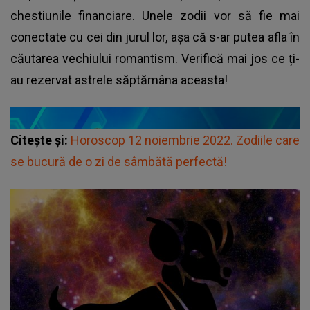
chestiunile financiare. Unele zodii vor să fie mai
conectate cu cei din jurul lor, așa că s-ar putea afla în
căutarea vechiului romantism. Verifică mai jos ce ți-
au rezervat astrele săptămâna aceasta!
Citește și:
Horoscop 12 noiembrie 2022. Zodiile care
se bucură de o zi de sâmbătă perfectă!