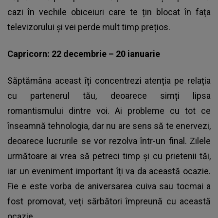
cazi în vechile obiceiuri care te țin blocat în fața
televizorului și vei perde mult timp prețios.
Capricorn: 22 decembrie – 20 ianuarie
Săptămâna aceast îți concentrezi atenția pe relația
cu partenerul tău, deoarece simți lipsa
romantismului dintre voi. Ai probleme cu tot ce
înseamnă tehnologia, dar nu are sens să te enervezi,
deoarece lucrurile se vor rezolva într-un final. Zilele
următoare ai vrea să petreci timp și cu prietenii tăi,
iar un eveniment important îți va da această ocazie.
Fie e este vorba de aniversarea cuiva sau tocmai a
fost promovat, veți sărbători împreună cu această
ocazie.