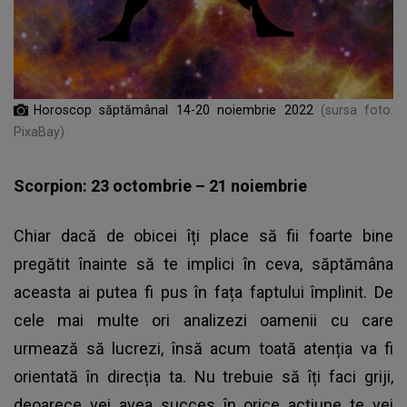
Horoscop săptămânal 14-20 noiembrie 2022
(sursa foto:
PixaBay)
Scorpion: 23 octombrie – 21 noiembrie
Chiar dacă de obicei îți place să fii foarte bine
pregătit înainte să te implici în ceva, săptămâna
aceasta ai putea fi pus în fața faptului împlinit. De
cele mai multe ori analizezi oamenii cu care
urmează să lucrezi, însă acum toată atenția va fi
orientată în direcția ta. Nu trebuie să îți faci griji,
deoarece vei avea succes în orice acțiune te vei