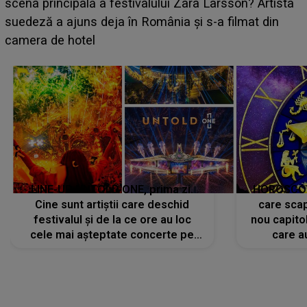
luat prin surprindere pe Emanuel. CINE ESTE
BĂIATUL VIZAT de Alexandra?! Aflându-se în fața
faptului împlinit, A RECUNOSCUT IMEDIAT: "Am
avut..."
LINE-UP UNTOLD ONE, prima zi.
HOROSCOP 
Cine sunt artiștii care deschid
care scap
festivalul și de la ce ore au loc
nou capitol
cele mai așteptate concerte pe
care a
scena principală?
perioadă 