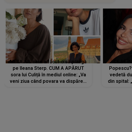
MESAJUL care a făcut-o să plângă
CE SE Î
pe Ileana Sterp. CUM A APĂRUT
Popescu?
sora lui Culiță în mediul online: „Va
vedetă du
veni ziua când povara va dispărea,
din spital:
iar lacrimile...”