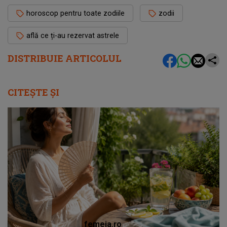
horoscop pentru toate zodiile
zodii
află ce ți-au rezervat astrele
DISTRIBUIE ARTICOLUL
CITEȘTE ȘI
femeia.ro