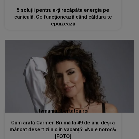
5 soluții pentru a-ți recăpăta energia pe
caniculă. Ce funcționează când căldura te
epuizează
tvmania.libertatea.ro
Cum arată Carmen Brumă la 49 de ani, deși a
mâncat desert zilnic în vacanță: «Nu e noroc!»
[FOTO]