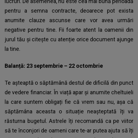
lucruri. De asemenea, nu este cea mai bună perioadă
pentru a semna contracte, deoarece pot exista
anumite clauze ascunse care vor avea urmări
negative pentru tine. Fii foarte atent la oamenii din
jurul tău și citește cu atenție orice document ajunge
la tine.
Balanță: 23 septembrie – 22 octombrie
Te așteaptă o săptămână destul de dificilă din punct
de vedere financiar. În viață apar și anumite cheltuieli
la care suntem obligați fie că vrem sau nu, așa că
săptămâna aceasta o situație neașteptată îți va
răsturna bugetul. Astrele îți recomandă ca pe viitor
să te înconjori de oameni care te-ar putea ajuta să îți