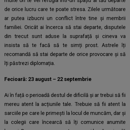
multe ori te vei refugia într-un spațiu al tău departe
de orice lucru care te poate stresa. Zilele următoare
ar putea izbucni un conflict între tine și membrii
familiei. Oricât ai încerca să stai departe, disputele
din trecut sunt aduse la suprafață și cineva va
insista să te facă să te simți prost. Astrele îți
recomandă să stai departe de orice provocare și să
îți păstrezi diplomația.
Fecioară: 23 august – 22 septembrie
Ai în față o perioadă destul de dificilă și ar trebui să fii
mereu atent la acțiunile tale. Trebuie să fii atent la
sarciile pe care le primești la locul de muncăm, dar și
la colegii care încearcă să îți comunice anumite