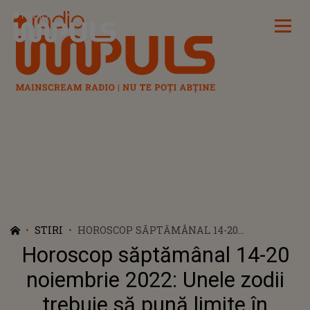
Radio Impuls
STIRI
HOROSCOP SĂPTĂMÂNAL 14-20
NOIEMBRIE 2022: UNELE ZODII TREBUIE SĂ
Horoscop săptămânal 14-20
PUNĂ LIMITE ÎN CHESTIUNILE
FINANCIARE
noiembrie 2022: Unele zodii
trebuie să pună limite în