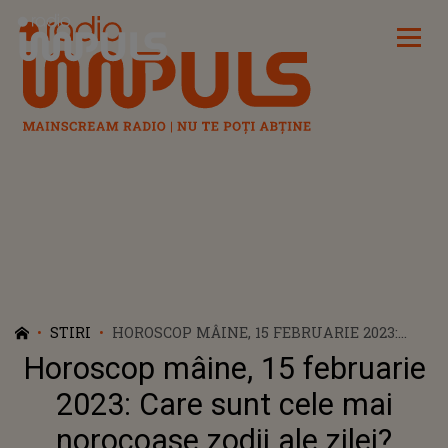
Radio Impuls
STIRI
HOROSCOP MÂINE, 15 FEBRUARIE 2023:
CARE SUNT CELE MAI NOROCOASE ZODII
Horoscop mâine, 15 februarie
ALE ZILEI?
2023: Care sunt cele mai
norocoase zodii ale zilei?