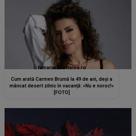
tvmania.libertatea.ro
Cum arată Carmen Brumă la 49 de ani, deși a
mâncat desert zilnic în vacanță: «Nu e noroc!»
[FOTO]