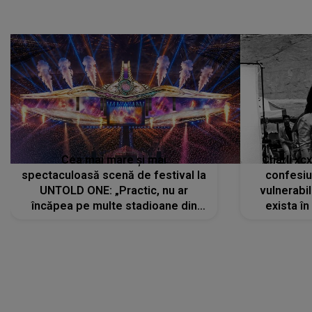
Cea mai mare și mai
Charli xc
spectaculoasă scenă de festival la
confesiu
UNTOLD ONE: „Practic, nu ar
vulnerabil
încăpea pe multe stadioane din
exista în
lume”. Evenimentul începe joi, 6
august 2026