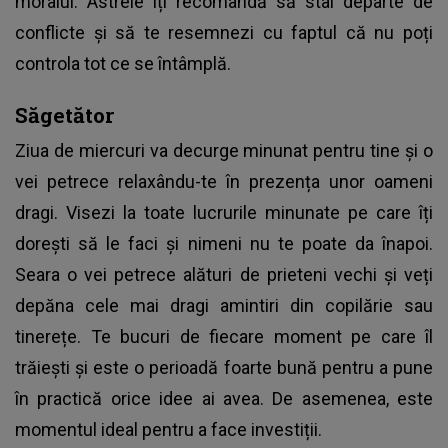
moralul. Astrele îți recomandă să stai departe de
conflicte și să te resemnezi cu faptul că nu poți
controla tot ce se întâmplă.
Săgetător
Ziua de miercuri va decurge minunat pentru tine și o
vei petrece relaxându-te în prezența unor oameni
dragi. Visezi la toate lucrurile minunate pe care îți
dorești să le faci și nimeni nu te poate da înapoi.
Seara o vei petrece alături de prieteni vechi și veți
depăna cele mai dragi amintiri din copilărie sau
tinerețe. Te bucuri de fiecare moment pe care îl
trăiești și este o perioadă foarte bună pentru a pune
în practică orice idee ai avea. De asemenea, este
momentul ideal pentru a face investiții.