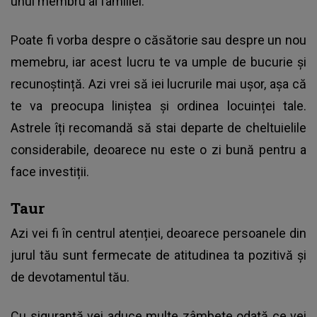
unui membru al familiei.
Poate fi vorba despre o căsătorie sau despre un nou
memebru, iar acest lucru te va umple de bucurie și
recunoștință. Azi vrei să iei lucrurile mai ușor, așa că
te va preocupa liniștea și ordinea locuinței tale.
Astrele îți recomandă să stai departe de cheltuielile
considerabile, deoarece nu este o zi bună pentru a
face investiții.
Taur
Azi vei fi în centrul atenției, deoarece persoanele din
jurul tău sunt fermecate de atitudinea ta pozitivă și
de devotamentul tău.
Cu siguranță vei aduce multe zâmbete odată ce vei