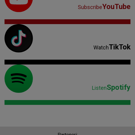
YouTube
Subscribe
TikTok
Watch
Spotify
Listen
Parteneri: