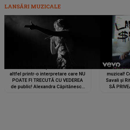
LANSĂRI MUZICALE
De această dată, "Dilaila" se simte
COLABORAR
altfel printr-o interpretare care NU
muzical! C
POATE FI TRECUTĂ CU VEDEREA
Savali și Ri
de public! Alexandra Căpitănescu
SĂ PRIV
a lansat VERSIUNEA LIVE a piesei