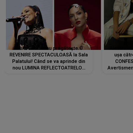
Tania Turtureanu pregătește O
Alexandra
REVENIRE SPECTACULOASĂ la Sala
ușa cătr
Palatului! Când se va aprinde din
CONFES
nou LUMINA REFLECTOATRELOR
Avertismentu
pentru artistă: " Vor fi multe
rămas ÎNT
cântece noi, în premieră. Cântece
au format-
care abia acum învață să respire"
"Am f