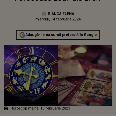
Autor:
BIANCA ELENA
Publicat:
marți, 14 februarie 2023
Actualizat:
miercuri, 14 februarie 2024
Adaugă-ne ca sursă preferată în Google
Horoscop mâine, 15 februarie 2023