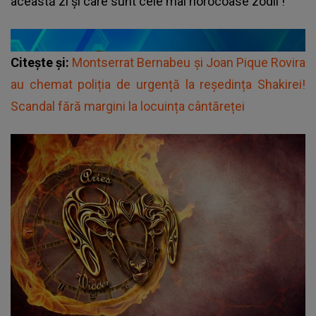
această zi și care sunt
cele mai norocoase zodii
!
Citește și:
Montserrat Bernabeu și Joan Pique Rovira
au chemat poliția de urgență la reședința Shakirei!
Scandal fără margini la locuința cântăreței