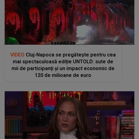
kanald2.ro
VIDEO
Cluj-Napoca se pregătește pentru cea
mai spectaculoasă ediție UNTOLD: sute de
mii de participanți și un impact economic de
120 de milioane de euro