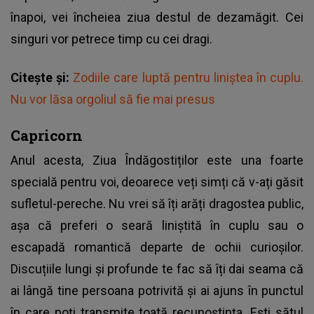
înapoi, vei încheiea ziua destul de dezamăgit. Cei
singuri vor petrece timp cu cei dragi.
Citește și:
Zodiile care luptă pentru liniștea în cuplu.
Nu vor lăsa orgoliul să fie mai presus
Capricorn
Anul acesta, Ziua Îndăgostiților este una foarte
specială pentru voi, deoarece veți simți că v-ați găsit
sufletul-pereche. Nu vrei să îți arăți dragostea public,
așa că preferi o seară liniștită în cuplu sau o
escapadă romantică departe de ochii curioșilor.
Discuțiile lungi și profunde te fac să îți dai seama că
ai lângă tine persoana potrivită și ai ajuns în punctul
în care poți transmite toată recunoștința. Ești sătul