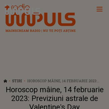
Radio Impuls
STIRI
HOROSCOP MÂINE, 14 FEBRUARIE 2023:
PREVIZIUNI ASTRALE DE VALENTINE'S DAY
Horoscop mâine, 14 februarie
2023: Previziuni astrale de
Valentine's Day