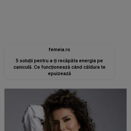
5 soluții pentru a-ți recăpăta energia pe
caniculă. Ce funcționează când căldura te
epuizează
tvmania.libertatea.ro
Cum arată Carmen Brumă la 49 de ani, deși a
mâncat desert zilnic în vacanță: «Nu e noroc!»
[FOTO]