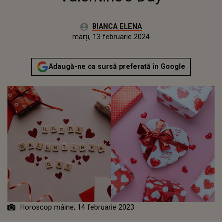
Autor:
BIANCA ELENA
Publicat:
luni, 13 februarie 2023
Actualizat:
marți, 13 februarie 2024
Adaugă-ne ca sursă preferată în Google
Horoscop mâine, 14 februarie 2023