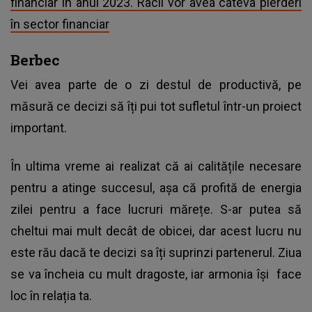
financiar în anul 2023. Racii vor avea câteva pierderi
în sector financiar
Berbec
Vei avea parte de o zi destul de productivă, pe
măsură ce decizi să îți pui tot sufletul într-un proiect
important.
În ultima vreme ai realizat că ai calitățile necesare
pentru a atinge succesul, așa că profită de energia
zilei pentru a face lucruri mărețe. S-ar putea să
cheltui mai mult decât de obicei, dar acest lucru nu
este rău dacă te decizi sa îți suprinzi partenerul. Ziua
se va încheia cu mult dragoste, iar armonia își face
loc în relația ta.