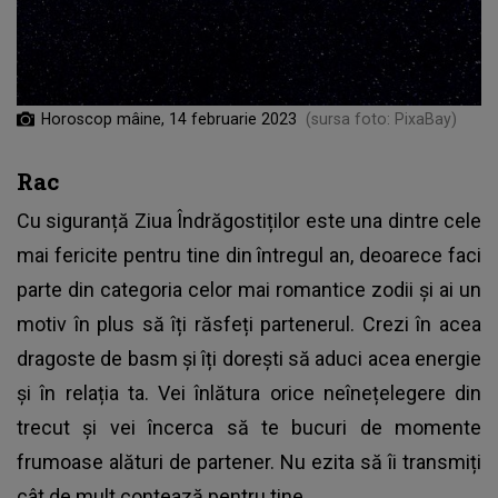
Horoscop mâine, 14 februarie 2023
(sursa foto: PixaBay)
Rac
Cu siguranță Ziua Îndrăgostiților este una dintre cele
mai fericite pentru tine din întregul an, deoarece faci
parte din categoria celor mai romantice zodii și ai un
motiv în plus să îți răsfeți partenerul. Crezi în acea
dragoste de basm și îți dorești să aduci acea energie
și în relația ta. Vei înlătura orice neînețelegere din
trecut și vei încerca să te bucuri de momente
frumoase alături de partener. Nu ezita să îi transmiți
cât de mult contează pentru tine.