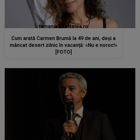
kanald2.ro
Momente dificile pentru Dan Diaconescu.
Fratele lui s-a stins din viață la doar 60 de ani