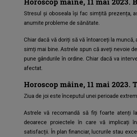
Horoscop mâine, 11 mai 2023. 
Stresul și oboseala își fac simțită prezența, 
anumite probleme de sănătate.
Chiar dacă vă doriți să vă întoarceți la muncă, 
simți mai bine. Astrele spun că aveți nevoie d
pune gândurile în ordine. Chiar dacă va interv
afectat.
Horoscop mâine, 11 mai 2023. 
Ziua de joi este începutul unei perioade extrem 
Astrele vă recomandă să fiți foarte atenți la
deoarece proiectele în care vă implicați 
satisfacții. În plan financiar, lucrurile stau exc