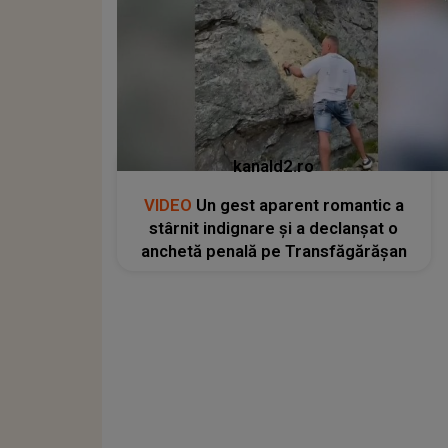
kanald2.ro
VIDEO
Un gest aparent romantic a
stârnit indignare și a declanșat o
anchetă penală pe Transfăgărășan