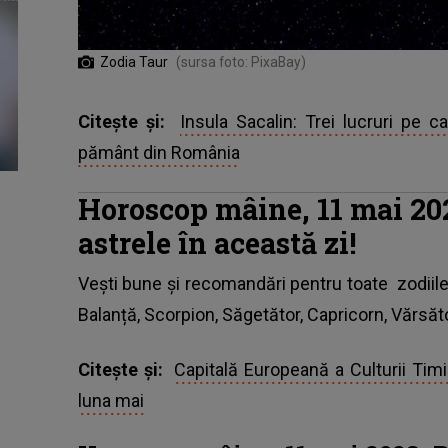
Zodia Taur
(sursa foto: PixaBay)
Citește și:
Insula Sacalin: Trei lucruri pe c
pământ din România
Horoscop mâine, 11 mai 202
astrele în această zi!
Vești bune și recomandări pentru toate
zodiil
Balanță, Scorpion, Săgetător, Capricorn, Vărsător
Citește și:
Capitală Europeană a Culturii Tim
luna mai