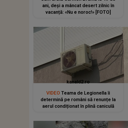
ani, deși a mâncat desert zilnic în
vacanță: «Nu e noroc!» [FOTO]
kanald2.ro
VIDEO
Teama de Legionella îi
determină pe români să renunțe la
aerul condiționat în plină caniculă