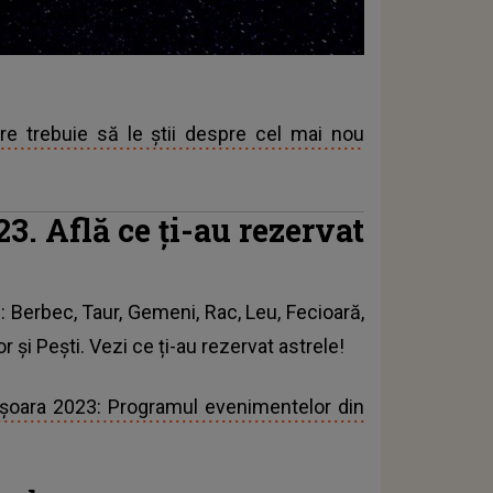
are trebuie să le știi despre cel mai nou
3. Află ce ți-au rezervat
e
: Berbec, Taur, Gemeni, Rac, Leu, Fecioară,
 și Pești. Vezi ce ți-au rezervat astrele!
ișoara 2023: Programul evenimentelor din