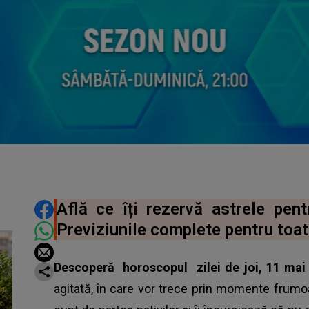
DISTRIBUIE ARTICOLUL
Află ce îți rezervă astrele pen
Previziunile complete pentru toat
Descoperă
horoscopul
zilei de joi, 11 ma
agitată, în care vor trece prin momente frumoa