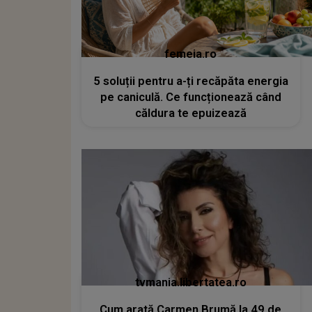
femeia.ro
5 soluții pentru a-ți recăpăta energia
pe caniculă. Ce funcționează când
căldura te epuizează
tvmania.libertatea.ro
Cum arată Carmen Brumă la 49 de