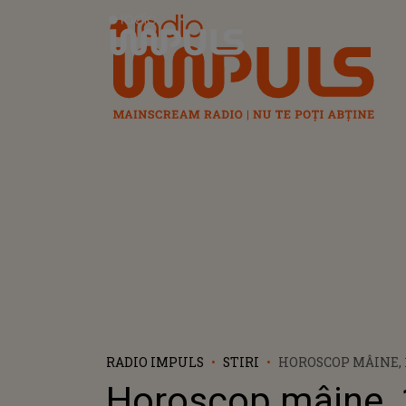
Radio Impuls
RADIO IMPULS
STIRI
HOROSCOP MÂINE, 1
SCORPIONII AU NOR
Horoscop mâine, 
SĂGETĂTORII TREBU