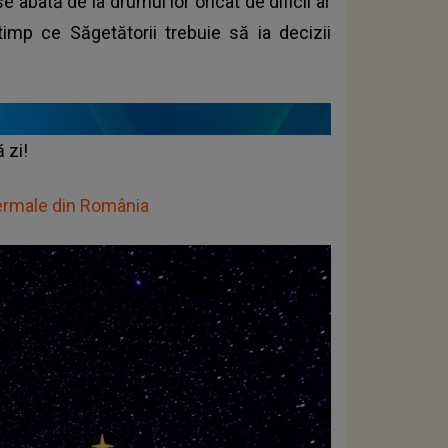
e abată de la drumul lor oricât de dificil ar
timp ce Săgetătorii trebuie să ia decizii
tă zi!
termale din România