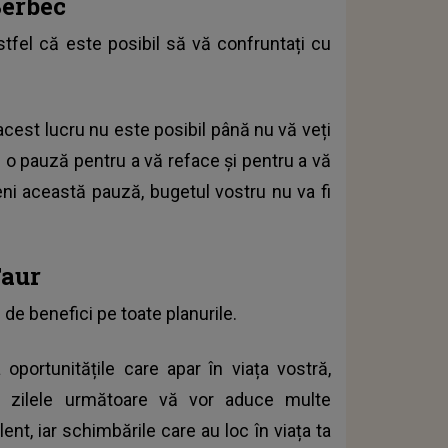
Berbec
astfel că este posibil să vă confruntați cu
acest lucru nu este posibil până nu vă veți
e o pauză pentru a vă reface și pentru a vă
eni această pauză, bugetul vostru nu va fi
Taur
de benefici pe toate planurile.
 oportunitățile care apar în viața vostră,
în zilele următoare vă vor aduce multe
elent, iar schimbările care au loc în viața ta