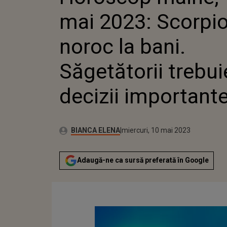
DECIZII IMPORTAN
mai 2023: Scorpio
noroc la bani.
Săgetătorii trebui
decizii important
Publicat:
Autor:
miercuri, 10 mai 2023
Actualizat:
BIANCA ELENA
miercuri, 10 mai 2023
Adaugă-ne ca sursă preferată în Google