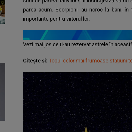
sunt de partea nativilor și îi încurajează să nu s
părea acum. Scorpionii au noroc la bani, în 
importante pentru viitorul lor.
Vezi mai jos ce ți-au rezervat astrele în aceas
Citește și:
Topul celor mai frumoase stațiuni 