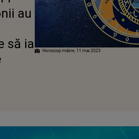
TE
nii au
e să ia
Horoscop mâine, 11 mai 2023
e