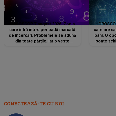
HOROSCOP 7 august 2026. Zodia
HOROSCOP 
care intră într-o perioadă marcată
care are șa
de încercări. Problemele se adună
bani. O opo
din toate părțile, iar o veste
poate schi
neașteptată îi dă planurile peste
la
cap
CONECTEAZĂ-TE CU NOI