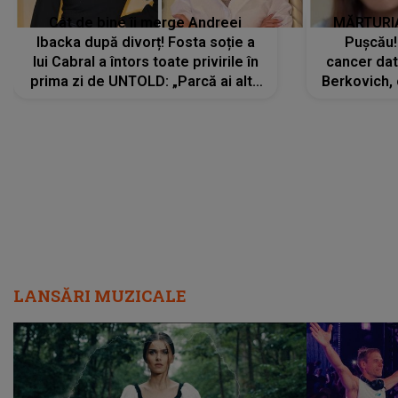
Cât de bine îi merge Andreei
MĂRTURIA
Ibacka după divorț! Fosta soție a
Pușcău!
lui Cabral a întors toate privirile în
cancer dato
prima zi de UNTOLD: „Parcă ai altă
Berkovich, 
strălucire, emani putere,
accident ru
încredere, siguranță...”
Dacă nu 
LANSĂRI MUZICALE