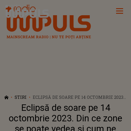
Radio Impuls
STIRI
ECLIPSĂ DE SOARE PE 14 OCTOMBRIE 2023.
DIN CE ZONE SE POATE VEDEA ȘI CUM NE
Eclipsă de soare pe 14
INFLUENȚEAZĂ VIAȚA?
octombrie 2023. Din ce zone
se poate vedea și cum ne