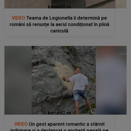
kanald2.ro
VIDEO
Teama de Legionella îi determină pe
români să renunțe la aerul condiționat în plină
caniculă
kanald2.ro
VIDEO
Un gest aparent romantic a stârnit
indignare și a declanșat o anchetă penală pe