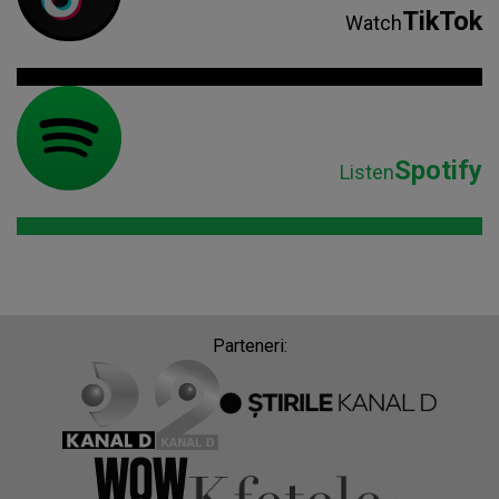
TikTok
Watch
Spotify
Listen
Parteneri: