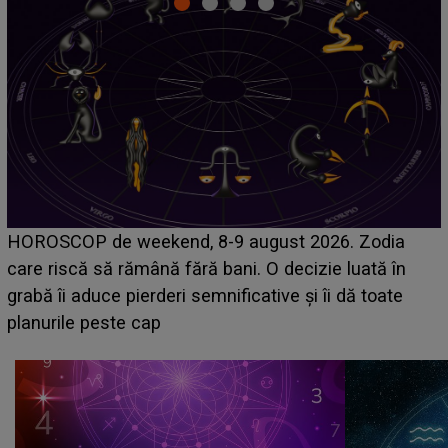
Emanuel a ținut ACEST DETALIU ASCUNS până
acum! În fața Alexandrei, concurentul din Casa Iubirii
face o MĂRTURISIRE NEAȘTEPTATĂ despre mama
sa: "I-am spus și ei în față, eu nu te iubesc pentru
că..."