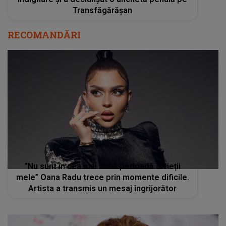
Transfăgărășan
RECOMANDĂRI
”Nu sunt în cea mai bună perioadă a vieții
mele” Oana Radu trece prin momente dificile.
Artista a transmis un mesaj îngrijorător