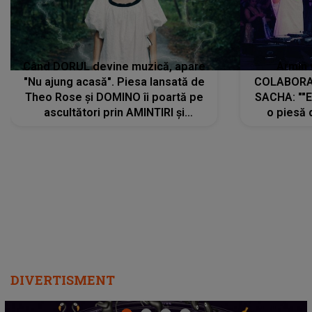
Când DORUL devine muzică, apare
Armin 
"Nu ajung acasă". Piesa lansată de
COLABORAR
Theo Rose și DOMINO îi poartă pe
SACHA: ""E
ascultători prin AMINTIRI și
o piesă 
REGĂSIRI, iar drumul emoțiilor
imediat pre
trece prin sufletul publicului:
cu mine șt
"Pentru toți cei care au plecat
păstrăm do
departe ca să le fie mai bine"
DIVERTISMENT