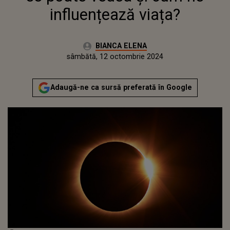
influențează viața?
Autor:
BIANCA ELENA
Publicat:
joi, 12 octombrie 2023
Actualizat:
sâmbătă, 12 octombrie 2024
Adaugă-ne ca sursă preferată în Google