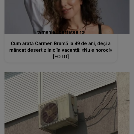
tvmania.libertatea.ro
Cum arată Carmen Brumă la 49 de ani, deși a
mâncat desert zilnic în vacanță: «Nu e noroc!»
[FOTO]