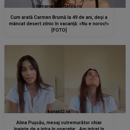
tvmania.libertatea.ro
Cum arată Carmen Brumă la 49 de ani, deși a
mâncat desert zilnic în vacanță: «Nu e noroc!»
[FOTO]
kanald2.ro
Alina Pușcău, mesaj cutremurător chiar
înainte de a intra în operație: „Am intrat în