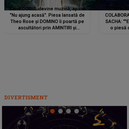
Când DORUL devine muzică, apare
Armin 
"Nu ajung acasă". Piesa lansată de
COLABORAR
Theo Rose și DOMINO îi poartă pe
SACHA: ""E
ascultători prin AMINTIRI și
o piesă 
REGĂSIRI, iar drumul emoțiilor
imediat pre
trece prin sufletul publicului:
cu mine șt
"Pentru toți cei care au plecat
păstrăm do
departe ca să le fie mai bine"
DIVERTISMENT