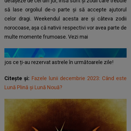
detașeze de cei din jur, însă sunt și zodii care trebuie
să lase orgoliul de-o parte și să accepte ajutorul
celor dragi. Weekendul acesta are și câteva zodii
norocoase, așa că nativii respectivi vor avea parte de
multe momente frumoase. Vezi mai
jos ce ți-au rezervat astrele în următoarele zile!
Citește și:
Fazele lunii decembrie 2023: Când este
Lună Plină și Lună Nouă?