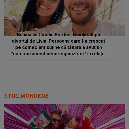
Bunica lui Cătălin Bordea, reacție după
divorțul de Livia. Persoana care l-a crescut
pe comediant suține că tânăra a avut un
"comportament necorespunzător" în relația
lor
STIRI MONDENE