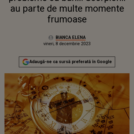
au parte de multe momente
frumoase
Autor:
BIANCA ELENA
Publicat:
vineri, 8 decembrie 2023
Actualizat:
vineri, 8 decembrie 2023
Adaugă-ne ca sursă preferată în Google