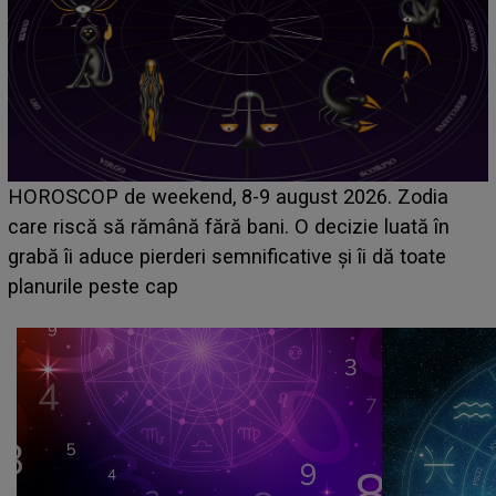
Emanuel a ținut ACEST DETALIU ASCUNS până
acum! În fața Alexandrei, concurentul din Casa Iubirii
face o MĂRTURISIRE NEAȘTEPTATĂ despre mama
sa: "I-am spus și ei în față, eu nu te iubesc pentru
că..."