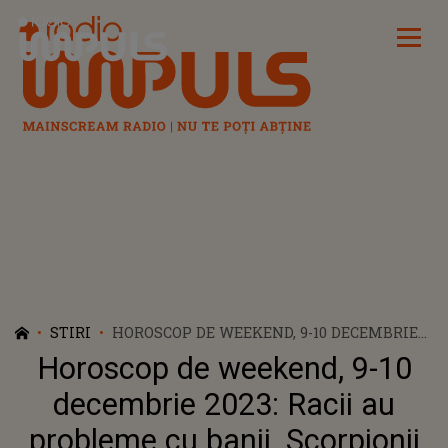
Radio Impuls
STIRI
HOROSCOP DE WEEKEND, 9-10 DECEMBRIE
2023: RACII AU PROBLEME CU BANII.
Horoscop de weekend, 9-10
SCORPIONII AU PARTE DE MULTE
MOMENTE FRUMOASE
decembrie 2023: Racii au
probleme cu banii. Scorpionii