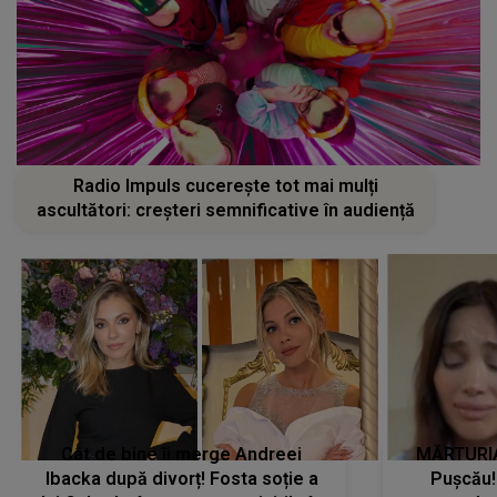
Radio Impuls cucerește tot mai mulți
ascultători: creșteri semnificative în audiență
Cât de bine îi merge Andreei
MĂRTURIA
Ibacka după divorț! Fosta soție a
Pușcău!