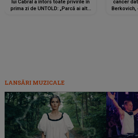
lui Cabral a întors toate privirile în
cancer dato
prima zi de UNTOLD: „Parcă ai altă
Berkovich, 
strălucire, emani putere,
accident ru
încredere, siguranță...”
Dacă nu 
LANSĂRI MUZICALE