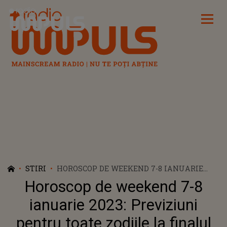
Radio Impuls
STIRI
HOROSCOP DE WEEKEND 7-8 IANUARIE
2023: PREVIZIUNI PENTRU TOATE ZODIILE
Horoscop de weekend 7-8
LA FINALUL PRIMEI SĂPTĂMÂNI DIN
NOUL AN
ianuarie 2023: Previziuni
pentru toate zodiile la finalul