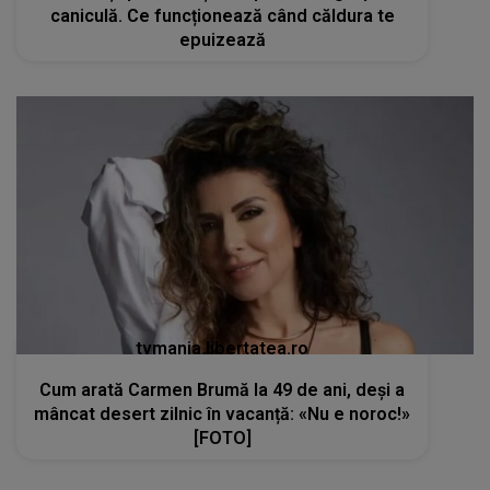
caniculă. Ce funcționează când căldura te
epuizează
tvmania.libertatea.ro
Cum arată Carmen Brumă la 49 de ani, deși a
mâncat desert zilnic în vacanță: «Nu e noroc!»
[FOTO]