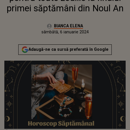
primei săptămâni din Noul An
Autor:
BIANCA ELENA
Publicat:
vineri, 6 ianuarie 2023
Actualizat:
sâmbătă, 6 ianuarie 2024
Adaugă-ne ca sursă preferată în Google