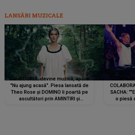
LANSĂRI MUZICALE
Când DORUL devine muzică, apare
Armin 
"Nu ajung acasă". Piesa lansată de
COLABORAR
Theo Rose și DOMINO îi poartă pe
SACHA: ""E
ascultători prin AMINTIRI și
o piesă 
REGĂSIRI, iar drumul emoțiilor
imediat pre
trece prin sufletul publicului:
cu mine șt
"Pentru toți cei care au plecat
păstrăm do
departe ca să le fie mai bine"