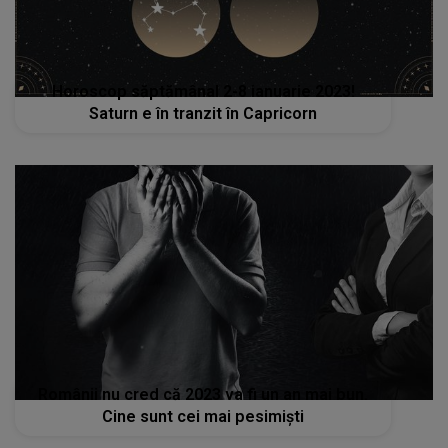
Horoscop săptămânal 2-8 ianuarie 2023!
Saturn e în tranzit în Capricorn
Românii nu cred că 2023 va fi un an mai bun.
Cine sunt cei mai pesimiști