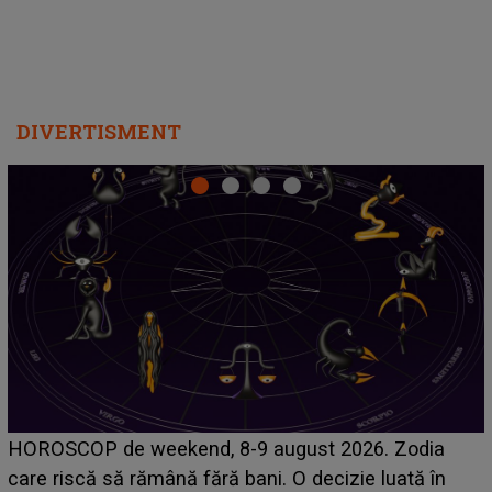
DIVERTISMENT
Emanuel a ținut ACEST DETALIU ASCUNS până
acum! În fața Alexandrei, concurentul din Casa Iubirii