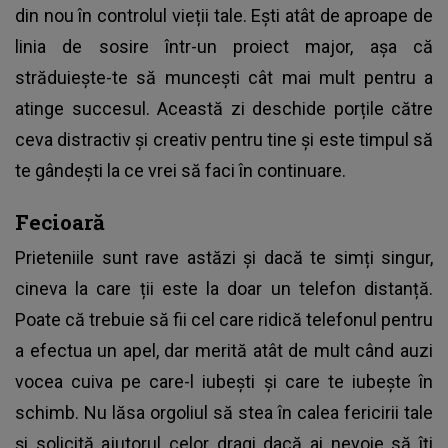
din nou în controlul vieții tale. Ești atât de aproape de
linia de sosire într-un proiect major, așa că
străduiește-te să muncești cât mai mult pentru a
atinge succesul. Această zi deschide porțile către
ceva distractiv și creativ pentru tine și este timpul să
te gândești la ce vrei să faci în continuare.
Fecioară
Prieteniile sunt rave astăzi și dacă te simți singur,
cineva la care ții este la doar un telefon distanță.
Poate că trebuie să fii cel care ridică telefonul pentru
a efectua un apel, dar merită atât de mult când auzi
vocea cuiva pe care-l iubești și care te iubește în
schimb. Nu lăsa orgoliul să stea în calea fericirii tale
și solicită ajutorul celor dragi dacă ai nevoie să îți