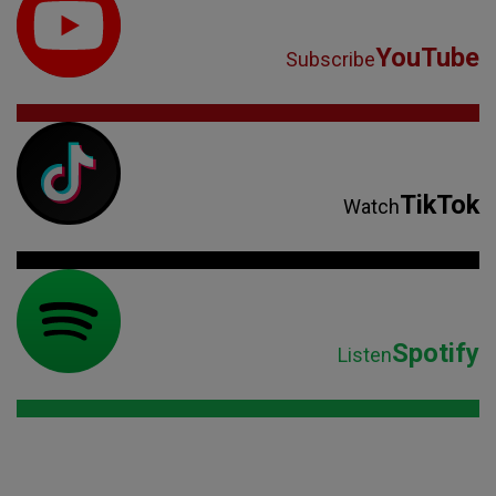
YouTube
Subscribe
TikTok
Watch
Spotify
Listen