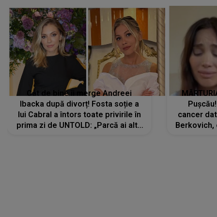
Cât de bine îi merge Andreei
MĂRTURIA
Ibacka după divorț! Fosta soție a
Pușcău!
lui Cabral a întors toate privirile în
cancer dato
prima zi de UNTOLD: „Parcă ai altă
Berkovich, 
strălucire, emani putere,
accident ru
încredere, siguranță...”
Dacă nu 