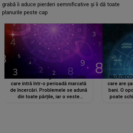
face o MĂRTURISIRE NEAȘTEPTATĂ despre mama
sa: "I-am spus și ei în față, eu nu te iubesc pentru
că..."
HOROSCOP 7 august 2026. Zodia
HOROSCOP 
care intră într-o perioadă marcată
care are șa
de încercări. Problemele se adună
bani. O opo
din toate părțile, iar o veste
poate schi
neașteptată îi dă planurile peste
la
cap