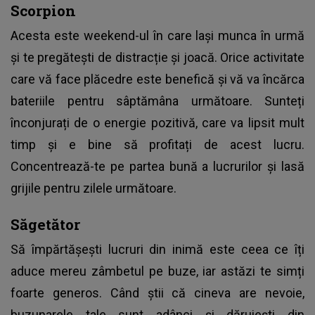
Scorpion
Acesta este weekend-ul în care lași munca în urmă
și te pregătești de distracție și joacă. Orice activitate
care vă face plăcedre este benefică și vă va încărca
bateriile pentru sâptămâna următoare. Sunteți
înconjurați de o energie pozitivă, care va lipsit mult
timp și e bine să profitați de acest lucru.
Concentrează-te pe partea bună a lucrurilor și lasă
grijile pentru zilele următoare.
Săgetător
Să împărtășești lucruri din inimă este ceea ce îți
aduce mereu zâmbetul pe buze, iar astăzi te simți
foarte generos. Când știi că cineva are nevoie,
buzunarele tale sunt adânci și dăruiești din