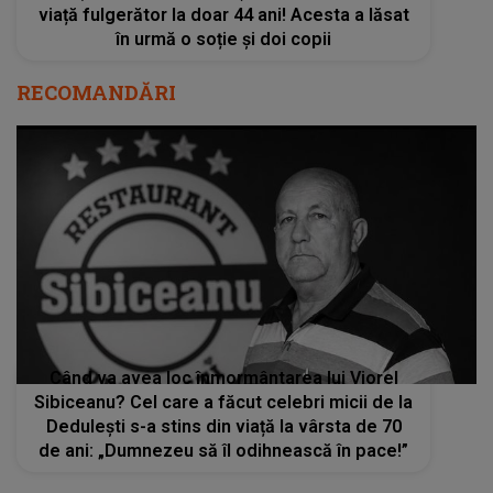
viață fulgerător la doar 44 ani! Acesta a lăsat
în urmă o soție și doi copii
RECOMANDĂRI
Când va avea loc înmormântarea lui Viorel
Sibiceanu? Cel care a făcut celebri micii de la
Dedulești s-a stins din viață la vârsta de 70
de ani: „Dumnezeu să îl odihnească în pace!”