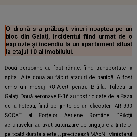
O dronă s-a prăbuşit vineri noaptea pe un
bloc din Galaţi, incidentul fiind urmat de o
explozie şi incendiu la un apartament situat
la etajul 10 al imobilului.
Două persoane au fost rănite, fiind transportate la
spital. Alte două au făcut atacuri de panică. A fost
emis un mesaj RO-Alert pentru Brăila, Tulcea şi
Galaţi. Două aeronave F-16 au fost ridicate de la Baza
de la Feteşti, fiind sprijinite de un elicopter IAR 330
SOCAT al Forţelor Aeriene Române. ”Piloţii
aeronavelor au avut autorizare de angajare a ţintelor
pe toată durata alertei„, precizează MApN. Ministerul