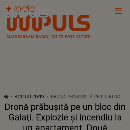
Radio Impuls
ACTUALITATE
DRONĂ PRĂBUŞITĂ PE UN BLOC
DIN GALAŢI. EXPLOZIE ŞI
Dronă prăbuşită pe un bloc din
INCENDIU LA UN APARTAMENT.
DOUĂ PERSOANE, LA SPITAL
Galaţi. Explozie şi incendiu la
un apartament. Două