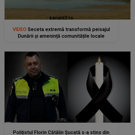
kanald2.ro
VIDEO
Seceta extremă transformă peisajul
Dunării și amenință comunitățile locale
kanald2.ro
Polițistul Florin Cătălin Șucată s-a stins din