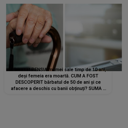
A încasat PENSIA mamei sale timp de 10 ani,
deși femeia era moartă. CUM A FOST
DESCOPERIT bărbatul de 50 de ani și ce
afacere a deschis cu banii obținuți? SUMA E
COLOSALĂ