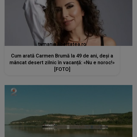
tvmania.libertatea.ro
Cum arată Carmen Brumă la 49 de ani, deși a
mâncat desert zilnic în vacanță: «Nu e noroc!»
[FOTO]