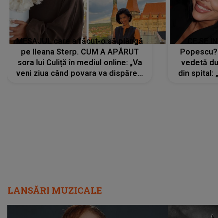
MESAJUL care a făcut-o să plângă
CE SE Î
pe Ileana Sterp. CUM A APĂRUT
Popescu?
sora lui Culiță în mediul online: „Va
vedetă du
veni ziua când povara va dispărea,
din spital:
iar lacrimile...”
LANSĂRI MUZICALE