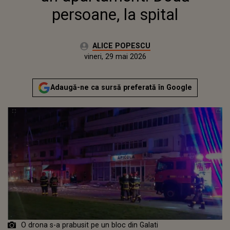
persoane, la spital
Autor:
ALICE POPESCU
Publicat:
vineri, 29 mai 2026
Actualizat:
vineri, 29 mai 2026
Adaugă-ne ca sursă preferată în Google
O drona s-a prabusit pe un bloc din Galati