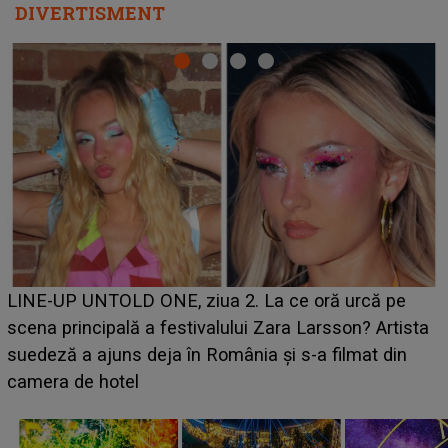
DIVERTISMENT
Ce a dezvăluit noua concurentă din "Casa Iubirii" l-a
luat prin surprindere pe Emanuel. CINE ESTE
ta
BĂIATUL VIZAT de Alexandra?! Aflându-se în fața
faptului împlinit, A RECUNOSCUT IMEDIAT: "Am
avut..."