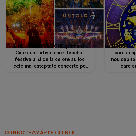
LINE-UP UNTOLD ONE, prima zi.
HOROSCOP 
Cine sunt artiștii care deschid
care scap
festivalul și de la ce ore au loc
nou capitol
cele mai așteptate concerte pe
care a
scena principală?
perioadă 
CONECTEAZĂ-TE CU NOI