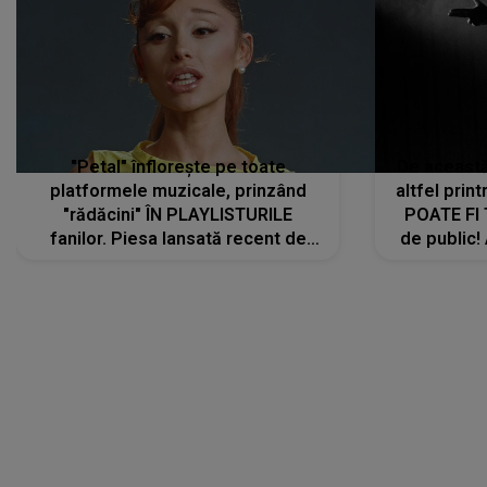
"Petal" înflorește pe toate
De această 
platformele muzicale, prinzând
altfel prin
"rădăcini" ÎN PLAYLISTURILE
POATE FI
fanilor. Piesa lansată recent de
de public!
Ariana Grande îi face pe
a lansat V
ascultători SĂ O ASCULTE PE
REPEAT