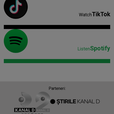
TikTok
Watch
Spotify
Listen
Parteneri: