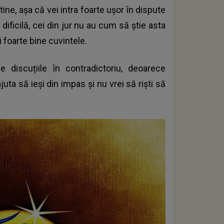
ine, așa că vei intra foarte ușor în dispute
dificilă, cei din jur nu au cum să știe asta
i foarte bine cuvintele.
 discuțiile în contradictoriu, deoarece
uta să ieși din impas și nu vrei să riști să