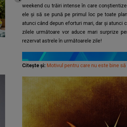
weekend cu trăiri intense în care conștientiz
ele și să se pună pe primul loc pe toate plan
atunci când depun eforturi mari, dar și atunci câ
zilele următoare vor aduce mari surprize pen
rezervat astrele în următoarele zile!
Citește și:
Motivul pentru care nu este bine să 