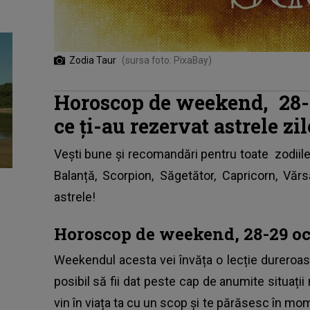
Zodia Taur
(sursa foto: PixaBay)
Horoscop de weekend,
28
ce ți-au rezervat astrele zi
Vești bune și recomandări pentru toate
zodiil
Balanță, Scorpion, Săgetător, Capricorn, Vărs
astrele!
Horoscop de weekend, 28-29 oc
Weekendul acesta vei învăța o lecție dureroas
posibil să fii dat peste cap de anumite situații
vin în viața ta cu un scop și te părăsesc în mom