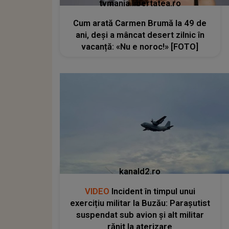
tvmania.libertatea.ro
Cum arată Carmen Brumă la 49 de
ani, deși a mâncat desert zilnic în
vacanță: «Nu e noroc!» [FOTO]
kanald2.ro
VIDEO
Incident în timpul unui
exercițiu militar la Buzău: Parașutist
suspendat sub avion și alt militar
rănit la aterizare