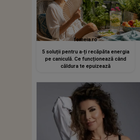
femeia.ro
5 soluții pentru a-ți recăpăta energia
pe caniculă. Ce funcționează când
căldura te epuizează