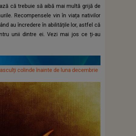
ează că trebuie să aibă mai multă grijă de
urile. Recompensele vin în viața nativilor
nd au încredere în abilitățile lor, astfel că
tru unii dintre ei. Vezi mai jos ce ți-au
asculți colinde înainte de luna decembrie