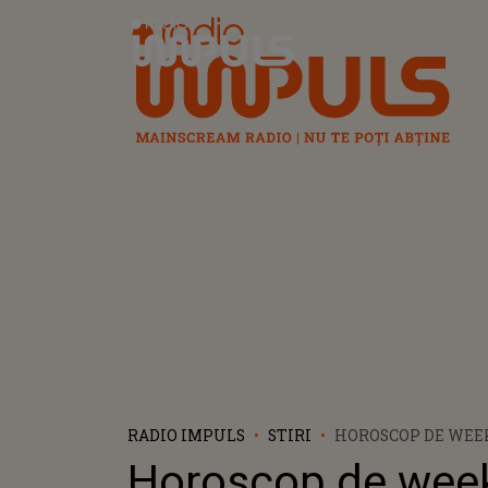
Radio Impuls
RADIO IMPULS
STIRI
HOROSCOP DE WEEK
OCTOMBRIE 2023: L
Horoscop de wee
FIE MAI BLÂNZI CU 