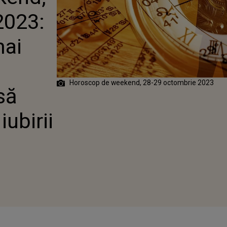
 SĂ DEA O
2023:
II
mai
Horoscop de weekend, 28-29 octombrie 2023
să
ubirii