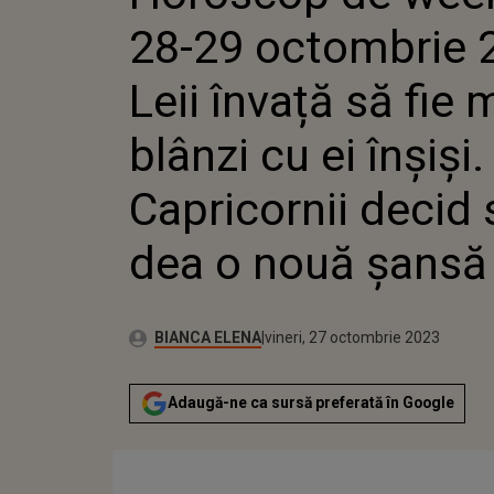
CAPRICORNII DECID
28-29 octombrie 
NOUĂ ȘANSĂ IUBIR
Leii învață să fie 
blânzi cu ei înșiși.
Capricornii decid 
dea o nouă șansă i
Autor:
Publicat:
BIANCA ELENA
vineri, 27 octombrie 2023
Adaugă-ne ca sursă preferată în Google