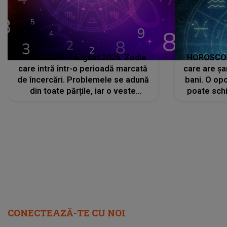
HOROSCOP 7 august 2026. Zodia
HOROSCOP 
care intră într-o perioadă marcată
care are șa
de încercări. Problemele se adună
bani. O opo
din toate părțile, iar o veste
poate schi
neașteptată îi dă planurile peste
la
cap
CONECTEAZĂ-TE CU NOI