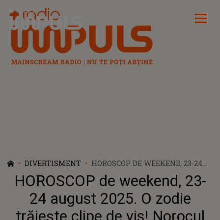
Radio Impuls
DIVERTISMENT
HOROSCOP DE WEEKEND, 23-24
AUGUST 2025. O ZODIE TRĂIEȘTE
HOROSCOP de weekend, 23-
CLIPE DE VIS! NOROCUL ESTE DE
PARTEA EI ȘI DRAGOSTEA
24 august 2025. O zodie
PLUTEȘTE ÎN AER
trăiește clipe de vis! Norocul