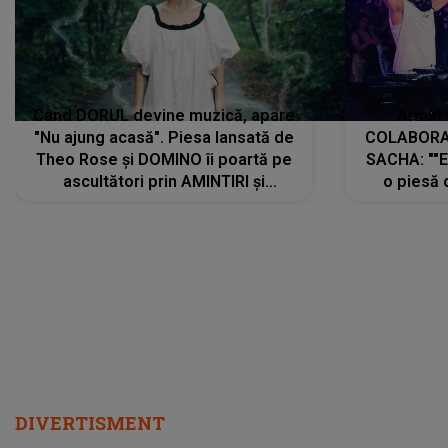
Când DORUL devine muzică, apare
Armin 
"Nu ajung acasă". Piesa lansată de
COLABORAR
Theo Rose și DOMINO îi poartă pe
SACHA: ""E
ascultători prin AMINTIRI și
o piesă 
REGĂSIRI, iar drumul emoțiilor
imediat pre
trece prin sufletul publicului:
cu mine șt
"Pentru toți cei care au plecat
păstrăm do
departe ca să le fie mai bine"
DIVERTISMENT