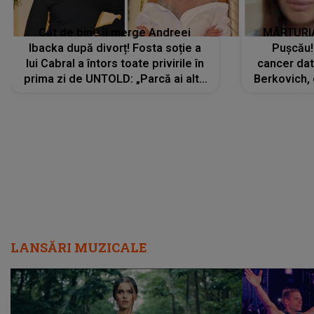
Cât de bine îi merge Andreei
MĂRTURIA
Ibacka după divorț! Fosta soție a
Pușcău!
lui Cabral a întors toate privirile în
cancer dato
prima zi de UNTOLD: „Parcă ai altă
Berkovich, 
strălucire, emani putere,
accident ru
încredere, siguranță...”
Dacă nu 
LANSĂRI MUZICALE