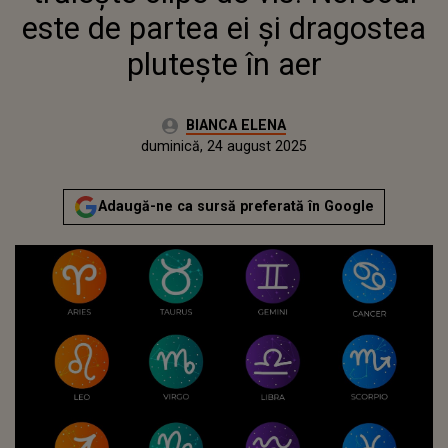
este de partea ei și dragostea
plutește în aer
Autor:
BIANCA ELENA
Publicat:
duminică, 24 august 2025
Actualizat:
duminică, 24 august 2025
Adaugă-ne ca sursă preferată în Google