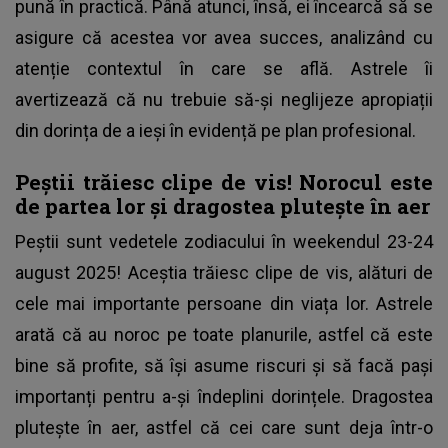
pună în practică. Până atunci, însă, ei încearcă să se
asigure că acestea vor avea succes, analizând cu
atenție contextul în care se află. Astrele îi
avertizează că nu trebuie să-și neglijeze apropiații
din dorința de a ieși în evidență pe plan profesional.
Peștii trăiesc clipe de vis! Norocul este
de partea lor și dragostea plutește în aer
Peștii sunt vedetele zodiacului în weekendul 23-24
august 2025! Aceștia trăiesc clipe de vis, alături de
cele mai importante persoane din viața lor. Astrele
arată că au noroc pe toate planurile, astfel că este
bine să profite, să își asume riscuri și să facă pași
importanți pentru a-și îndeplini dorințele. Dragostea
plutește în aer, astfel că cei care sunt deja într-o