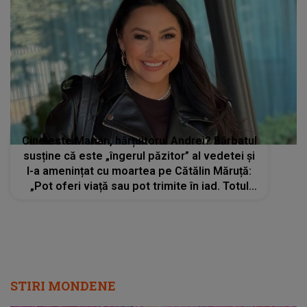
Cine este Marian, hărțuitorul Andrei? Bărbatul
susține că este „îngerul păzitor” al vedetei și
l-a amenințat cu moartea pe Cătălin Măruță:
„Pot oferi viață sau pot trimite în iad. Totul
depinde de voi”
STIRI MONDENE