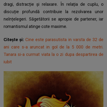
dragi, distracție și relaxare. În relația de cuplu, o
discuție profundă contribuie la rezolvarea unor
neînțelegeri. Săgetătorii se apropie de partener, iar
romantismul atinge cote maxime.
Citește și:
Cine este parasutista in varsta de 32 de
ani care s-a aruncat in gol de la 5 000 de metri.
Tanara si-a curmat viata la o zi dupa despartirea de
iubit