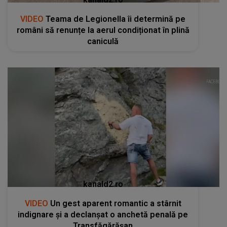
VIDEO
Teama de Legionella îi determină pe
români să renunțe la aerul condiționat în plină
caniculă
kanald2.ro
VIDEO
Un gest aparent romantic a stârnit
indignare și a declanșat o anchetă penală pe
Transfăgărășan