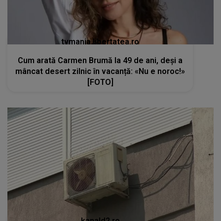
tvmania.libertatea.ro
Cum arată Carmen Brumă la 49 de ani, deși a
mâncat desert zilnic în vacanță: «Nu e noroc!»
[FOTO]
kanald2.ro