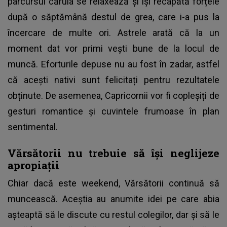
parcursul căruia se relaxează și își recapătă forțele
după o săptămână destul de grea, care i-a pus la
încercare de multe ori. Astrele arată că la un
moment dat vor primi vești bune de la locul de
muncă. Eforturile depuse nu au fost în zadar, astfel
că acești nativi sunt felicitați pentru rezultatele
obținute. De asemenea, Capricornii vor fi copleșiți de
gesturi romantice și cuvintele frumoase în plan
sentimental.
Vărsătorii nu trebuie să își neglijeze
apropiații
Chiar dacă este weekend, Vărsătorii continuă să
muncească. Aceștia au anumite idei pe care abia
așteaptă să le discute cu restul colegilor, dar și să le