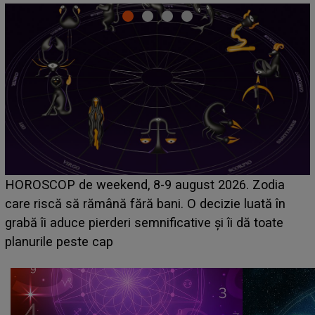
Emanuel a ținut ACEST DETALIU ASCUNS până
acum! În fața Alexandrei, concurentul din Casa Iubirii
face o MĂRTURISIRE NEAȘTEPTATĂ despre mama
sa: "I-am spus și ei în față, eu nu te iubesc pentru
că..."