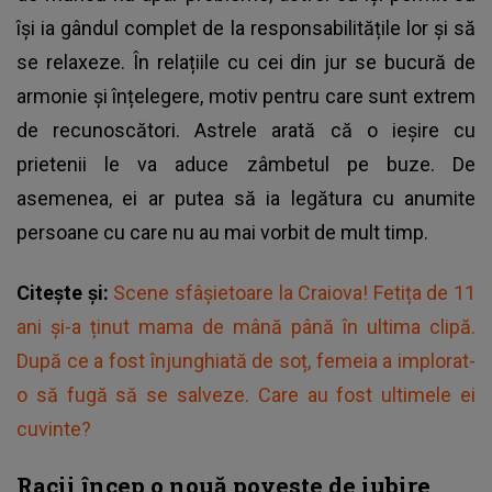
își ia gândul complet de la responsabilitățile lor și să
se relaxeze. În relațiile cu cei din jur se bucură de
armonie și înțelegere, motiv pentru care sunt extrem
de recunoscători. Astrele arată că o ieșire cu
prietenii le va aduce zâmbetul pe buze. De
asemenea, ei ar putea să ia legătura cu anumite
persoane cu care nu au mai vorbit de mult timp.
Citește și:
Scene sfâșietoare la Craiova! Fetița de 11
ani și-a ținut mama de mână până în ultima clipă.
După ce a fost înjunghiată de soț, femeia a implorat-
o să fugă să se salveze. Care au fost ultimele ei
cuvinte?
Racii încep o nouă poveste de iubire