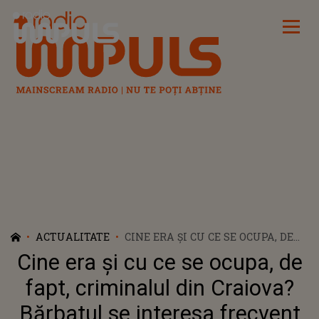
Radio Impuls
ACTUALITATE
CINE ERA ȘI CU CE SE OCUPA, DE
FAPT, CRIMINALUL DIN CRAIOVA?
Cine era și cu ce se ocupa, de
BĂRBATUL SE INTERESA
FRECVENT DE CONDIȚIILE DIN
fapt, criminalul din Craiova?
PENITENCIARE ȘI NU AVEA UN
Bărbatul se interesa frecvent
LOC DE MUNCĂ STABIL: „ÎN FAȚA