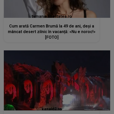
tvmania.libertatea.ro
Cum arată Carmen Brumă la 49 de ani, deși a
mâncat desert zilnic în vacanță: «Nu e noroc!»
[FOTO]
kanald2.ro