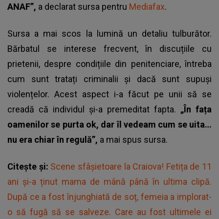
ANAF”,
a declarat sursa pentru
Mediafax
.
Sursa a mai scos la lumină un detaliu tulburător.
Bărbatul se interese frecvent, în discuțiile cu
prietenii, despre condițiile din penitenciare, întreba
cum sunt tratați criminalii și dacă sunt supuși
violențelor. Acest aspect i-a făcut pe unii să se
creadă că individul și-a premeditat fapta.
„În fața
oamenilor se purta ok, dar îl vedeam cum se uita…
nu era chiar în regulă”,
a mai spus sursa.
Citește și:
Scene sfâșietoare la Craiova! Fetița de 11
ani și-a ținut mama de mână până în ultima clipă.
După ce a fost înjunghiată de soț, femeia a implorat-
o să fugă să se salveze. Care au fost ultimele ei