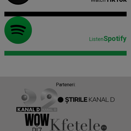
Spotify
Listen
Parteneri: