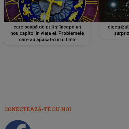
HOROSCOP 5 august 2026. Zodia
Irina R
care scapă de griji și începe un
electriza
nou capitol în viața ei. Problemele
surpri
care au apăsat-o în ultima
perioadă își găsesc, în sfârșit,
rezolvarea
CONECTEAZĂ-TE CU NOI