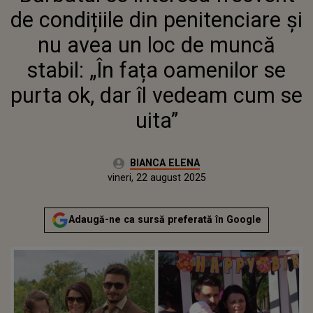
OAMENILOR SE PURTA OK, DAR ÎL
de condițiile din penitenciare și
VEDEAM CUM SE UITA”
nu avea un loc de muncă
stabil: „În fața oamenilor se
purta ok, dar îl vedeam cum se
uita”
Autor:
BIANCA ELENA
Publicat:
vineri, 22 august 2025
Actualizat:
vineri, 22 august 2025
Adaugă-ne ca sursă preferată în Google