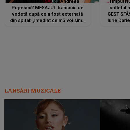
CE SE ÎNTÂMPLĂ cu Andreea
Timpul N
Popescu? MESAJUL transmis de
sufletul 
vedetă după ce a fost externată
GEST SFÂȘ
din spital: „Imediat ce mă voi simți
Iurie Dari
mai bine...”
măsură ce
LANSĂRI MUZICALE