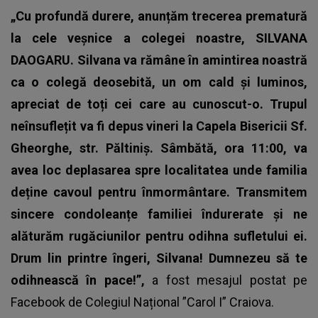
„Cu profundă durere, anunțăm trecerea prematură
la cele veșnice a colegei noastre, SILVANA
DAOGARU. Silvana va rămâne în amintirea noastră
ca o colegă deosebită, un om cald și luminos,
apreciat de toți cei care au cunoscut-o. Trupul
neînsuflețit va fi depus vineri la Capela Bisericii Sf.
Gheorghe, str. Păltiniș. Sâmbătă, ora 11:00, va
avea loc deplasarea spre localitatea unde familia
deține cavoul pentru înmormântare. Transmitem
sincere condoleanțe familiei îndurerate și ne
alăturăm rugăciunilor pentru odihna sufletului ei.
Drum lin printre îngeri, Silvana! Dumnezeu să te
odihnească în pace!”,
a fost mesajul postat pe
Facebook de Colegiul Național ”Carol I” Craiova.