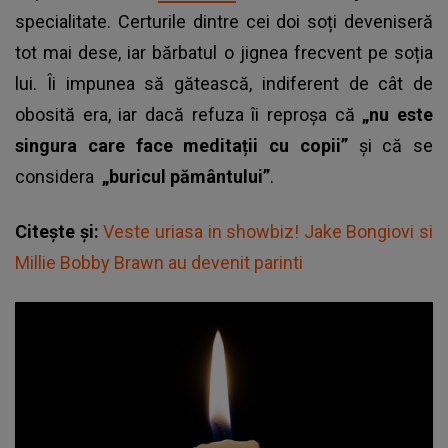
specialitate. Certurile dintre cei doi soți deveniseră
tot mai dese, iar bărbatul o jignea frecvent pe soția
lui. Îi impunea să gătească, indiferent de cât de
obosită era, iar dacă refuza îi reproșa că
„nu este
singura care face meditații cu copii”
și că se
considera
„buricul pământului”
.
Citește și:
Veste uriasa in showbiz! Jake Bongiovi si
Millie Bobby Brawn au devenit parinti