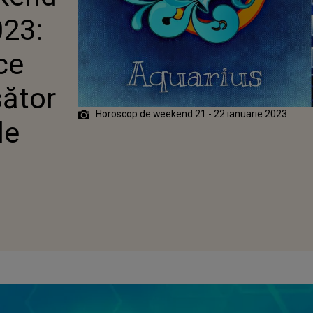
IILE
023:
ce
sător
Horoscop de weekend 21 - 22 ianuarie 2023
le