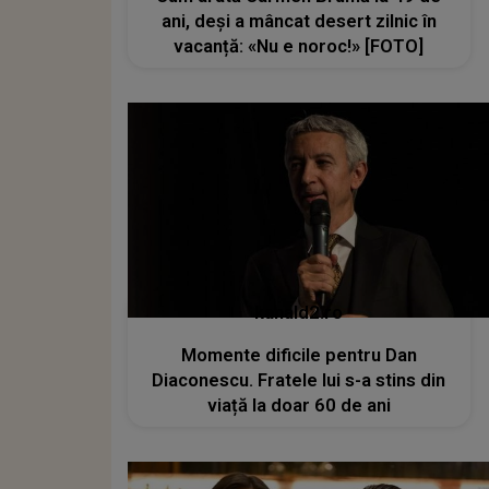
ani, deși a mâncat desert zilnic în
vacanță: «Nu e noroc!» [FOTO]
kanald2.ro
Momente dificile pentru Dan
Diaconescu. Fratele lui s-a stins din
viață la doar 60 de ani