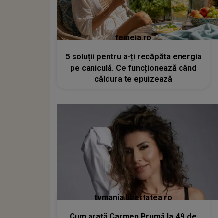
femeia.ro
5 soluții pentru a-ți recăpăta energia
pe caniculă. Ce funcționează când
căldura te epuizează
tvmania.libertatea.ro
Cum arată Carmen Brumă la 49 de