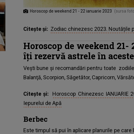
Horoscop de weekend 21 - 22 ianuarie 2023
(sursa fot
Citește și:
Zodiac chinezesc 2023. Noutățile p
Horoscop de weekend 21- 2
îți rezervă astrele în aceste
Vești bune și recomandări pentru toate
zodiil
Balanţă, Scorpion, Săgetător, Capricorn, Vărsăto
Citește și:
Horoscop Chinezesc IANUARIE 2023
Iepurelui de Apă
Berbec
Este timpul să pui în aplicare planurile pe care