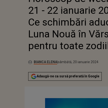
PENTRU TOATE ZOD
21 - 22 ianuarie 2
Ce schimbări adu
Luna Nouă în Văr
pentru toate zodii
Publicat:
Autor:
vineri, 20 ianuarie 2023
Actualizat:
BIANCA ELENA
sâmbătă, 20 ianuarie 2024
Adaugă-ne ca sursă preferată în Google