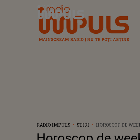
Radio Impuls
RADIO IMPULS
STIRI
HOROSCOP DE WEEKE
IANUARIE 2023: CE
Horoscop de wee
ADUCE LUNA NOUĂ