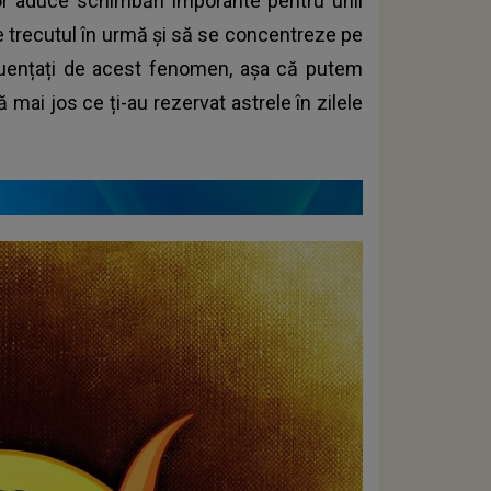
tor aduce schimbări imporante pentru unii
ase trecutul în urmă și să se concentreze pe
nfluențați de acest fenomen, așa că putem
 mai jos ce ți-au rezervat astrele în zilele