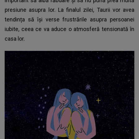
important să aibă răbdare și să nu pună prea multă
presiune asupra lor. La finalul zilei, Taurii vor avea
tendința să își verse frustrările asupra persoanei
iubite, ceea ce va aduce o atmosferă tensionată în
casa lor.