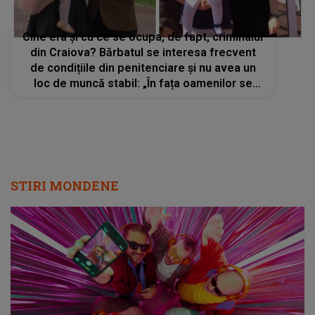
Cine era și cu ce se ocupa, de fapt, criminalul
din Craiova? Bărbatul se interesa frecvent
de condițiile din penitenciare și nu avea un
loc de muncă stabil: „În fața oamenilor se
purta ok, dar îl vedeam cum se uita”
STIRI MONDENE