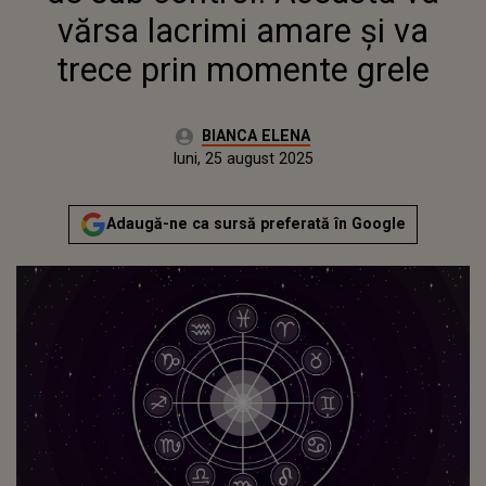
vărsa lacrimi amare și va
trece prin momente grele
Autor:
BIANCA ELENA
Publicat:
luni, 25 august 2025
Actualizat:
luni, 25 august 2025
Adaugă-ne ca sursă preferată în Google