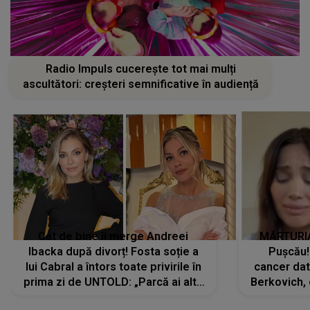
Radio Impuls cucerește tot mai mulți
ascultători: creșteri semnificative în audiență
Cât de bine îi merge Andreei
MĂRTURIA
Ibacka după divorț! Fosta soție a
Pușcău!
lui Cabral a întors toate privirile în
cancer dato
prima zi de UNTOLD: „Parcă ai altă
Berkovich, 
strălucire, emani putere,
accident ru