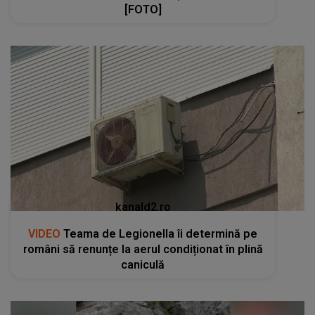
[FOTO]
kanald2.ro
VIDEO
Teama de Legionella îi determină pe
români să renunțe la aerul condiționat în plină
caniculă