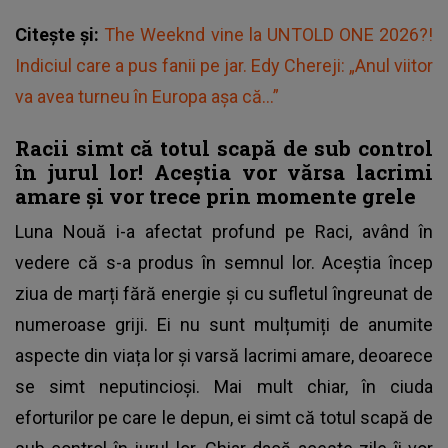
Citește și:
The Weeknd vine la UNTOLD ONE 2026?!
Indiciul care a pus fanii pe jar. Edy Chereji: „Anul viitor
va avea turneu în Europa așa că...”
Racii simt că totul scapă de sub control
în jurul lor! Aceștia vor vărsa lacrimi
amare și vor trece prin momente grele
Luna Nouă i-a afectat profund pe Raci, având în
vedere că s-a produs în semnul lor. Aceștia încep
ziua de marți fără energie și cu sufletul îngreunat de
numeroase griji. Ei nu sunt mulțumiți de anumite
aspecte din viața lor și varsă lacrimi amare, deoarece
se simt neputincioși. Mai mult chiar, în ciuda
eforturilor pe care le depun, ei simt că totul scapă de