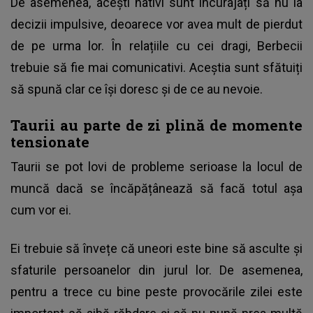
De asemenea, acești nativi sunt încurajați să nu ia
decizii impulsive, deoarece vor avea mult de pierdut
de pe urma lor. În relațiile cu cei dragi, Berbecii
trebuie să fie mai comunicativi. Aceștia sunt sfătuiți
să spună clar ce își doresc și de ce au nevoie.
Taurii au parte de zi plină de momente
tensionate
Taurii se pot lovi de probleme serioase la locul de
muncă dacă se încăpățânează să facă totul așa
cum vor ei.
Ei trebuie să învețe că uneori este bine să asculte și
sfaturile persoanelor din jurul lor. De asemenea,
pentru a trece cu bine peste provocările zilei este