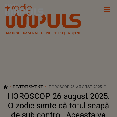
Radio Impuls
DIVERTISMENT
HOROSCOP 26 AUGUST 2025. O
ZODIE SIMTE CĂ TOTUL SCAPĂ
HOROSCOP 26 august 2025.
DE SUB CONTROL! ACEASTA VA
VĂRSA LACRIMI AMARE ȘI VA
O zodie simte că totul scapă
TRECE PRIN MOMENTE GRELE
de sub control! Aceasta va