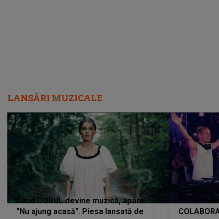
încredere, siguranță...”
Dacă nu 
LANSĂRI MUZICALE
Când DORUL devine muzică, apare
Armin 
"Nu ajung acasă". Piesa lansată de
COLABORAR