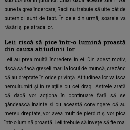
sub control în jurul lor. Chiar dacă aceste zile îi vor
pune la grea încercare, Racii nu trebuie să uite cât de
puternici sunt de fapt. În cele din urmă, soarele va
răsări și pe strada lor.
Leii riscă să pice într-o lumină proastă
din cauza atitudinii lor
Leii au prea multă încredere în ei. Din acest motiv,
riscă să facă greșeli mari la locul de muncă, crezând
că au dreptate în orice privință. Atitudinea lor va isca
nemulțumiri și în relațiile cu cei dragi. Astrele arată
că dacă vor acționa în continuare fără să se
gândească înainte și cu această convingere că au
mereu dreptate, vor avea mult de pierdut și vor pica
într-o lumină proastă. Leii trebuie să învețe să fie mai