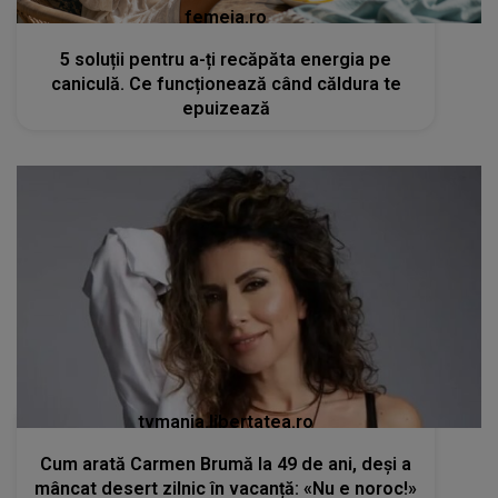
femeia.ro
5 soluții pentru a-ți recăpăta energia pe
caniculă. Ce funcționează când căldura te
epuizează
tvmania.libertatea.ro
Cum arată Carmen Brumă la 49 de ani, deși a
mâncat desert zilnic în vacanță: «Nu e noroc!»