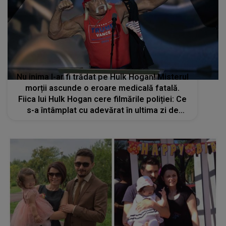
Nu inima l-ar fi trădat pe Hulk Hogan! Misterul
morții ascunde o eroare medicală fatală.
Fiica lui Hulk Hogan cere filmările poliției: Ce
s-a întâmplat cu adevărat în ultima zi de
viață?