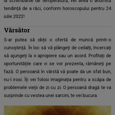
la schimbările de temperatură, vei avea o anumită
tendință de a răci, conform horoscopului pentru 24
iulie 2022!
Vărsător
S-ar putea să obții o ofertă de muncă printr-o
cunoștință. În loc să vă plângeți de ceilalți, încercați
să ajungeți la o apropiere sau un acord. Profitați de
oportunitățile care vi se vor prezenta, rămâneți pe
fază. O persoană în vârstă vă poate da un sfat bun,
nu-l irosi. Îți vei folosi imaginația pentru a scăpa de
problemele vieții de zi cu zi. O persoană dragă te va
surprinde cu vestea unei sarcini, te vei bucura.