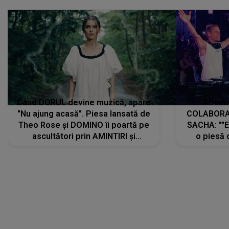
Când DORUL devine muzică, apare
Armin 
"Nu ajung acasă". Piesa lansată de
COLABORAR
Theo Rose și DOMINO îi poartă pe
SACHA: ""E
ascultători prin AMINTIRI și
o piesă 
REGĂSIRI, iar drumul emoțiilor
imediat pre
trece prin sufletul publicului:
cu mine șt
"Pentru toți cei care au plecat
păstrăm do
departe ca să le fie mai bine"