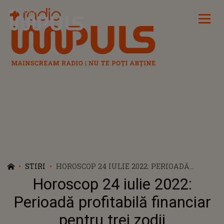
Radio Impuls
STIRI
HOROSCOP 24 IULIE 2022: PERIOADĂ
PROFITABILĂ FINANCIAR PENTRU TREI
Horoscop 24 iulie 2022:
ZODII
Perioadă profitabilă financiar
pentru trei zodii