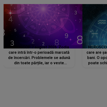
că..."
HOROSCOP 7 august 2026. Zodia
HOROSCOP 
care intră într-o perioadă marcată
care are șa
de încercări. Problemele se adună
bani. O opo
din toate părțile, iar o veste
poate schi
neașteptată îi dă planurile peste
la
cap