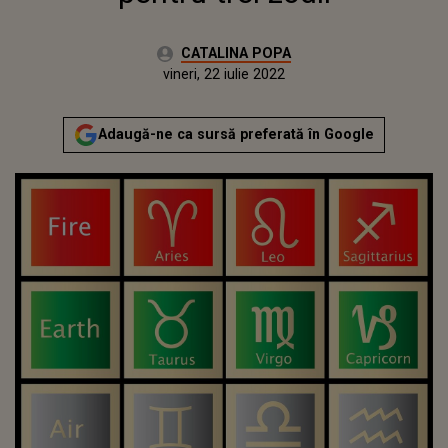
Autor:
CATALINA POPA
Publicat:
joi, 21 iulie 2022
Actualizat:
vineri, 22 iulie 2022
Adaugă-ne ca sursă preferată în Google