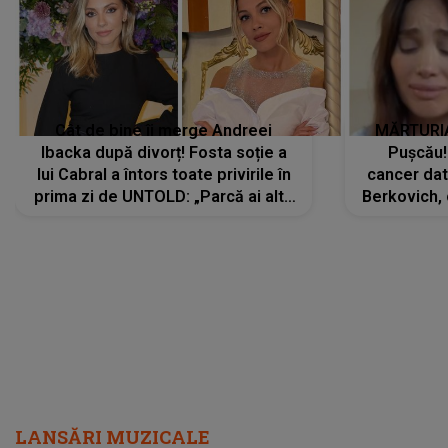
Cât de bine îi merge Andreei
MĂRTURIA
Ibacka după divorț! Fosta soție a
Pușcău!
lui Cabral a întors toate privirile în
cancer dato
prima zi de UNTOLD: „Parcă ai altă
Berkovich, 
strălucire, emani putere,
accident ru
încredere, siguranță...”
Dacă nu 
LANSĂRI MUZICALE