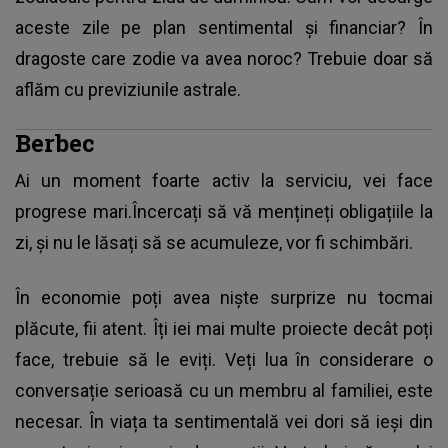
aceste zile pe plan sentimental și financiar? În
dragoste care zodie va avea noroc? Trebuie doar să
aflăm cu previziunile astrale.
Berbec
Ai un moment foarte activ la serviciu, vei face
progrese mari.Încercați să vă mențineți obligațiile la
zi, și nu le lăsați să se acumuleze, vor fi schimbări.
În economie poți avea niște surprize nu tocmai
plăcute, fii atent. Îți iei mai multe proiecte decât poți
face, trebuie să le eviți. Veți lua în considerare o
conversație serioasă cu un membru al familiei, este
necesar. În viața ta sentimentală vei dori să ieși din