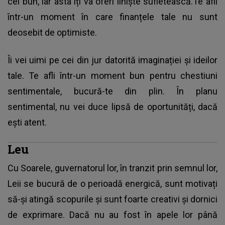
cel bun, iar asta îți va oferi liniște sufletească.Te afli
într-un moment în care finanțele tale nu sunt
deosebit de optimiste.
Îi vei uimi pe cei din jur datorită imaginației și ideilor
tale. Te afli într-un moment bun pentru chestiuni
sentimentale, bucură-te din plin. În planu
sentimental, nu vei duce lipsă de oportunități, dacă
ești atent.
Leu
Cu Soarele, guvernatorul lor, în tranzit prin semnul lor,
Leii se bucură de o perioadă energică, sunt motivați
să-și atingă scopurile și sunt foarte creativi și dornici
de exprimare. Dacă nu au fost în apele lor până