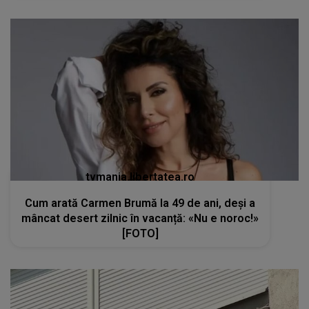
tvmania.libertatea.ro
Cum arată Carmen Brumă la 49 de ani, deși a
mâncat desert zilnic în vacanță: «Nu e noroc!»
[FOTO]