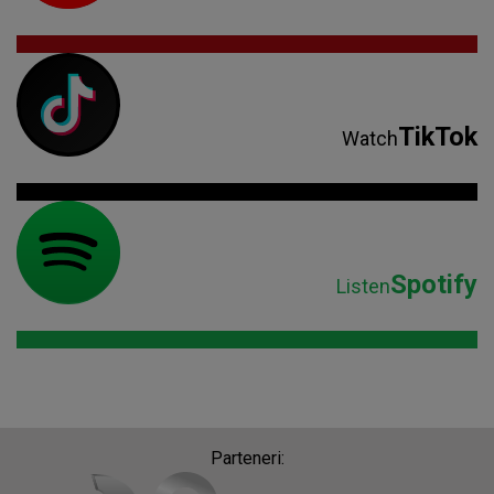
TikTok
Watch
Spotify
Listen
Parteneri: