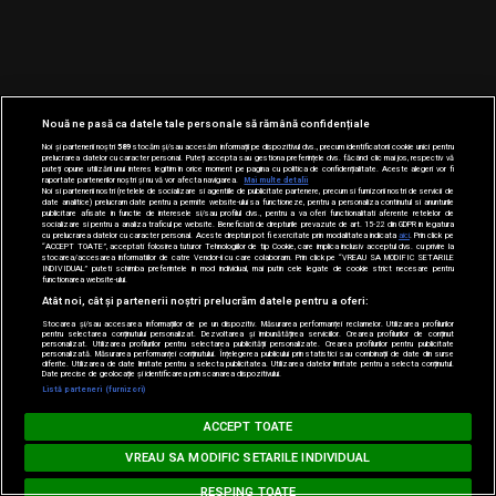
Nouă ne pasă ca datele tale personale să rămână confidențiale
Noi și partenerii noștri
589
stocăm și/sau accesăm informații pe dispozitivul dvs., precum identificatorii cookie unici pentru
prelucrarea datelor cu caracter personal. Puteți accepta sau gestiona preferințele dvs. făcând clic mai jos, respectiv vă
puteți opune utilizării unui interes legitim în orice moment pe pagina cu politica de confidențialitate. Aceste alegeri vor fi
raportate partenerilor noștri și nu vă vor afecta navigarea.
Mai multe detalii
Noi si partenerii nostri (retelele de socializare si agentiile de publicitate partenere, precum si furnizorii nostri de servicii de
date analitice) prelucram date pentru a permite website-ului sa functioneze, pentru a personaliza continutul si anunturile
publicitare afisate in functie de interesele si/sau profilul dvs., pentru a va oferi functionalitati aferente retelelor de
socializare si pentru a analiza traficul pe website. Beneficiati de drepturile prevazute de art. 15-22 din GDPR in legatura
cu prelucrarea datelor cu caracter personal. Aceste drepturi pot fi exercitate prin modalitatea indicata
aici
. Prin click pe
“ACCEPT TOATE”, acceptati folosirea tuturor Tehnologiilor de tip Cookie, care implica inclusiv acceptul dvs. cu privire la
stocarea/accesarea informatiilor de catre Vendor-ii cu care colaboram. Prin click pe “VREAU SA MODIFIC SETARILE
INDIVIDUAL” puteti schimba preferintele in mod individual, mai putin cele legate de cookie strict necesare pentru
functionarea website-ului.
Atât noi, cât și partenerii noștri prelucrăm datele pentru a oferi:
Stocarea și/sau accesarea informațiilor de pe un dispozitiv. Măsurarea performanței reclamelor. Utilizarea profilurilor
pentru selectarea conținutului personalizat. Dezvoltarea și îmbunătățirea serviciilor. Crearea profilurilor de conținut
personalizat. Utilizarea profilurilor pentru selectarea publicității personalizate. Crearea profilurilor pentru publicitate
personalizată. Măsurarea performanței conținutului. Înțelegerea publicului prin statistici sau combinații de date din surse
diferite. Utilizarea de date limitate pentru a selecta publicitatea. Utilizarea datelor limitate pentru a selecta conținutul.
Date precise de geolocație și identificarea prin scanarea dispozitivului.
Listă parteneri (furnizori)
MUSIC NON STOP
ACCEPT TOATE
Loading...
ZAYN feat. SIA - Dusk Till Dawn
VREAU SA MODIFIC SETARILE INDIVIDUAL
RESPING TOATE