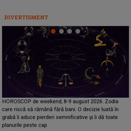
DIVERTISMENT
Emanuel a ținut ACEST DETALIU ASCUNS până
acum! În fața Alexandrei, concurentul din Casa Iubirii
face o MĂRTURISIRE NEAȘTEPTATĂ despre mama
sa: "I-am spus și ei în față, eu nu te iubesc pentru