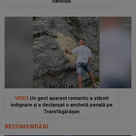
caniculă
kanald2.ro
VIDEO
Un gest aparent romantic a stârnit
indignare și a declanșat o anchetă penală pe
Transfăgărășan
RECOMANDĂRI