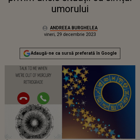
umorului
Autor:
ANDREEA BURGHELEA
Publicat:
miercuri, 28 decembrie 2022
Actualizat:
vineri, 29 decembrie 2023
Adaugă-ne ca sursă preferată în Google