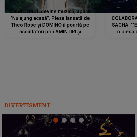
Când DORUL devine muzică, apare
Armin 
"Nu ajung acasă". Piesa lansată de
COLABORAR
Theo Rose și DOMINO îi poartă pe
SACHA: ""E
ascultători prin AMINTIRI și
o piesă 
REGĂSIRI, iar drumul emoțiilor
imediat pre
trece prin sufletul publicului:
cu mine șt
"Pentru toți cei care au plecat
păstrăm do
departe ca să le fie mai bine"
DIVERTISMENT