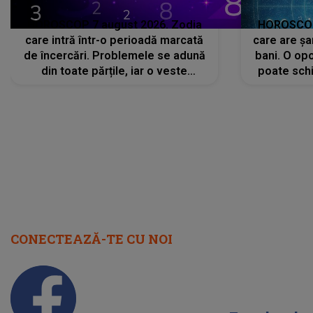
HOROSCOP 7 august 2026. Zodia
HOROSCOP 
care intră într-o perioadă marcată
care are șa
de încercări. Problemele se adună
bani. O opo
din toate părțile, iar o veste
poate schi
neașteptată îi dă planurile peste
la
cap
CONECTEAZĂ-TE CU NOI