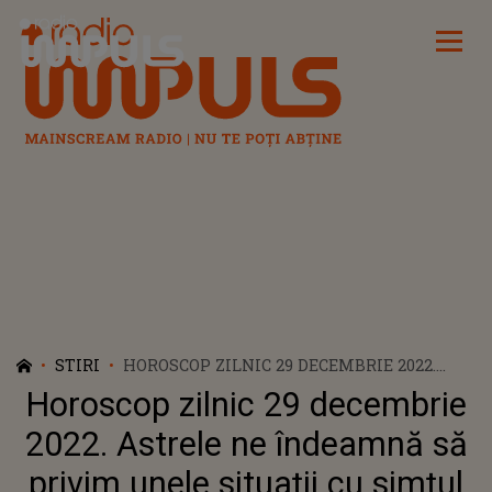
Radio Impuls
STIRI
HOROSCOP ZILNIC 29 DECEMBRIE 2022.
ASTRELE NE ÎNDEAMNĂ SĂ PRIVIM
Horoscop zilnic 29 decembrie
UNELE SITUAȚII CU SIMȚUL UMORULUI
2022. Astrele ne îndeamnă să
privim unele situații cu simțul