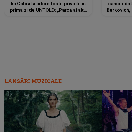
lui Cabral a întors toate privirile în
cancer dato
prima zi de UNTOLD: „Parcă ai altă
Berkovich, 
strălucire, emani putere,
accident ru
încredere, siguranță...”
Dacă nu 
LANSĂRI MUZICALE