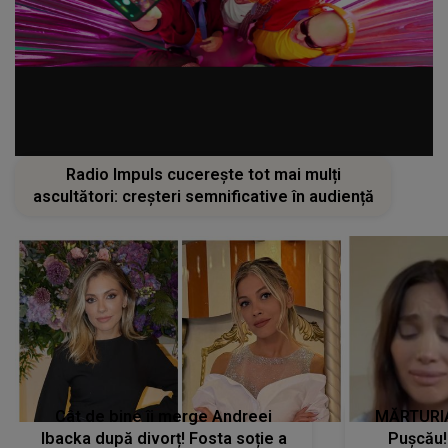
Radio Impuls cucerește tot mai mulți
ascultători: creșteri semnificative în audiență
Cât de bine îi merge Andreei
MĂRTURIA
Ibacka după divorț! Fosta soție a
Pușcău!