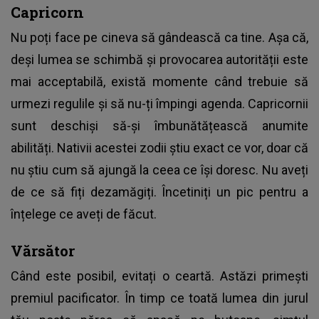
Capricorn
Nu poți face pe cineva să gândească ca tine. Așa că,
deși lumea se schimbă și provocarea autorității este
mai acceptabilă, există momente când trebuie să
urmezi regulile și să nu-ți împingi agenda. Capricornii
sunt deschiși să-și îmbunătățească anumite
abilități. Nativii acestei zodii știu exact ce vor, doar că
nu știu cum să ajungă la ceea ce își doresc. Nu aveți
de ce să fiți dezamăgiți. Încetiniți un pic pentru a
înțelege ce aveți de făcut.
Vărsător
Când este posibil, evitați o ceartă. Astăzi primești
premiul pacificator. În timp ce toată lumea din jurul