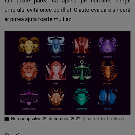
tău poate părea că apasă pe butoane, simțul
umorului evită orice conflict. O auto-evaluare sinceră
ar putea ajuta foarte mult azi.
Horoscop zilnic 29 decembrie 2022
(sursa foto: PixaBay)