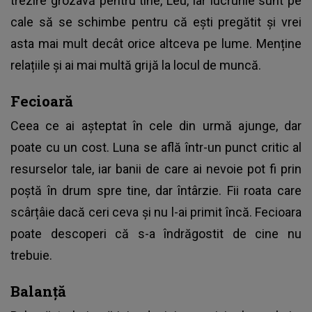
trezire grozavă pentru tine, Leu, iar lucrurile sunt pe
cale să se schimbe pentru că ești pregătit și vrei
asta mai mult decât orice altceva pe lume. Menține
relațiile și ai mai multă grijă la locul de muncă.
Fecioară
Ceea ce ai așteptat în cele din urmă ajunge, dar
poate cu un cost. Luna se află într-un punct critic al
resurselor tale, iar banii de care ai nevoie pot fi prin
poștă în drum spre tine, dar întârzie. Fii roata care
scârțâie dacă ceri ceva și nu l-ai primit încă. Fecioara
poate descoperi că s-a îndrăgostit de cine nu
trebuie.
Balanță