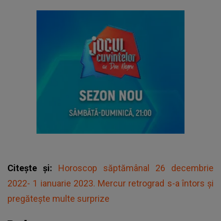
Citește și:
Horoscop săptămânal 26 decembrie
2022- 1 ianuarie 2023. Mercur retrograd s-a întors și
pregătește multe surprize