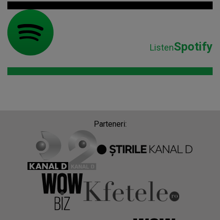
Spotify
Listen
Parteneri: