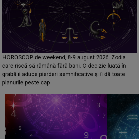
Emanuel a ținut ACEST DETALIU ASCUNS până
acum! În fața Alexandrei, concurentul din Casa Iubirii
face o MĂRTURISIRE NEAȘTEPTATĂ despre mama
sa: "I-am spus și ei în față, eu nu te iubesc pentru
că..."