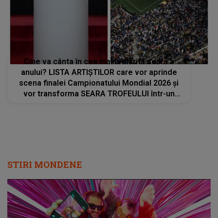
Cine va cânta în cea mai urmărită seară a
anului? LISTA ARTIȘTILOR care vor aprinde
scena finalei Campionatului Mondial 2026 și
vor transforma SEARA TROFEULUI într-un
show de neuitat: "Ceremonia de închidere va
încheia..."
STIRI MONDENE