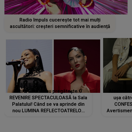
Radio Impuls cucerește tot mai mulți
ascultători: creșteri semnificative în audiență
Tania Turtureanu pregătește O
Alexandra
REVENIRE SPECTACULOASĂ la Sala
ușa cătr
Palatului! Când se va aprinde din
CONFES
nou LUMINA REFLECTOATRELOR
Avertismentu
pentru artistă: " Vor fi multe
rămas ÎNT
cântece noi, în premieră. Cântece
au format-
care abia acum învață să respire"
"Am f