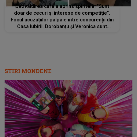
Dezvăluirea care a aprins spiritele: "Sunt
doar de cecuri și interese de competiție".
Focul acuzațiilor pâlpâie între concurenții din
Casa Iubirii. Dorobanțu și Veronica sunt
atacați fără milă de Danciu: "Ești cam plin de
tine"
STIRI MONDENE