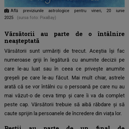
Află previziunile astrologice pentru vineri, 20 iunie
2025
(sursa foto: PixaBay)
Vărsătorii au parte de o întâlnire
neașteptată
Vărsătorii sunt urmăriți de trecut. Aceștia își fac
numeroase griji în legătură cu anumite decizii pe
care le-au luat sau în ceea ce privește anumite
greșeli pe care le-au făcut. Mai mult chiar, astrele
arată că se vor întâlni cu o persoană pe care nu au
mai văzut-o de ceva timp și care îi va da complet
peste cap. Vărsătorii trebuie să aibă răbdare și să
caute sprijin la persoanele de încredere din viața lor.
Peștii au parte de un final de