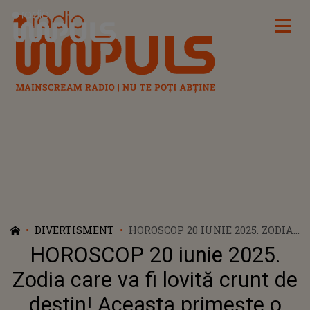
Radio Impuls
DIVERTISMENT
HOROSCOP 20 IUNIE 2025. ZODIA
CARE VA FI LOVITĂ CRUNT DE
HOROSCOP 20 iunie 2025.
DESTIN! ACEASTA PRIMEȘTE O
VESTE CARE O DĂRÂMĂ. VA
Zodia care va fi lovită crunt de
VĂRSA LACRIMI AMARE ȘI
destin! Aceasta primește o
SUFERINȚELE SE VOR ȚINE LANȚ