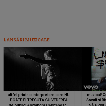
LANSĂRI MUZICALE
De această dată, "Dilaila" se simte
COLABORAR
altfel printr-o interpretare care NU
muzical! C
POATE FI TRECUTĂ CU VEDEREA
Savali și Ri
de public! Alexandra Căpitănescu
SĂ PRIV