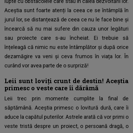
lupte cu obstacolele care stau în calea dezvoltării lor.
Aceștia sunt foarte atenți la ceea ce se întâmplă în
jurul lor, se distanțează de ceea ce nu le face bine și
încearcă să nu mai sufere din cauza unor legături
sau proiecte care s-au încheiat. Ei trebuie să
înțeleagă că nimic nu este întâmplător și după orice
dezamăgire va veni și ceva frumos în viața lor. În
curând vor avea parte de o surpriză!
Leii sunt loviți crunt de destin! Aceștia
primesc o veste care îi dărâmă
Leii trec prin momente cumplite la final de
săptămână. Aceștia primesc o lovitură dură, care îi
aduce la capătul puterilor. Astrele arată că vor primi o
veste tristă despre un proiect, o persoană dragă, o