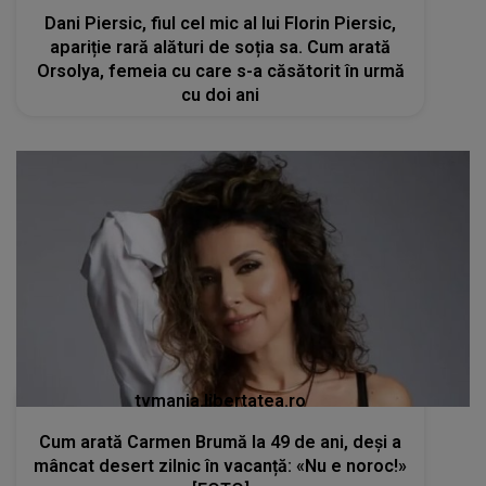
Dani Piersic, fiul cel mic al lui Florin Piersic,
apariție rară alături de soția sa. Cum arată
Orsolya, femeia cu care s-a căsătorit în urmă
cu doi ani
tvmania.libertatea.ro
Cum arată Carmen Brumă la 49 de ani, deși a
mâncat desert zilnic în vacanță: «Nu e noroc!»