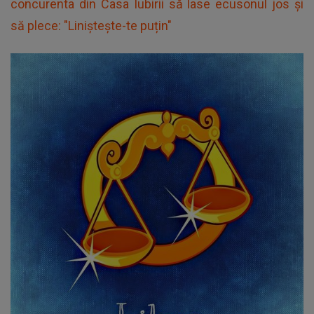
concurenta din Casa Iubirii să lase ecusonul jos și
să plece: "Liniștește-te puțin"