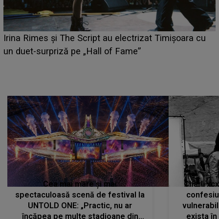
HOROSCOP 6 august 2026. Zodia care are șansa să
câștige mai mulți bani. O oportunitate neașteptată îi
poate schimba situația financiară la început de lună
Cea mai mare și mai
Charli xc
spectaculoasă scenă de festival la
confesiu
UNTOLD ONE: „Practic, nu ar
vulnerabil
încăpea pe multe stadioane din
exista în