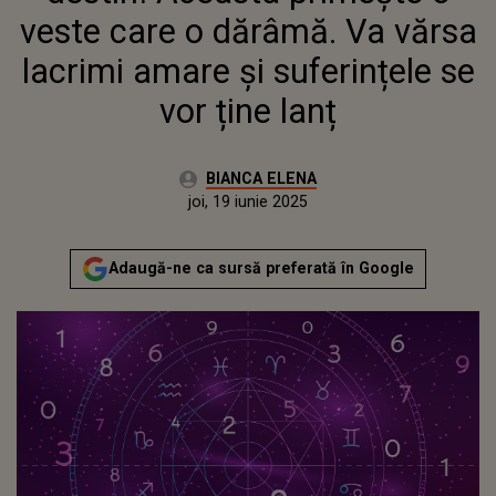
veste care o dărâmă. Va vărsa
lacrimi amare și suferințele se
vor ține lanț
Autor:
BIANCA ELENA
Publicat:
joi, 19 iunie 2025
Actualizat:
joi, 19 iunie 2025
Adaugă-ne ca sursă preferată în Google