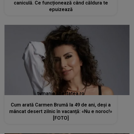
caniculă. Ce funcționează când căldura te
epuizează
tvmania.libertatea.ro
Cum arată Carmen Brumă la 49 de ani, deși a
mâncat desert zilnic în vacanță: «Nu e noroc!»
[FOTO]