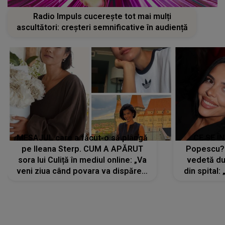
Radio Impuls cucerește tot mai mulți
ascultători: creșteri semnificative în audiență
MESAJUL care a făcut-o să plângă
CE SE Î
pe Ileana Sterp. CUM A APĂRUT
Popescu?
sora lui Culiță în mediul online: „Va
vedetă du
veni ziua când povara va dispărea,
din spital:
iar lacrimile...”