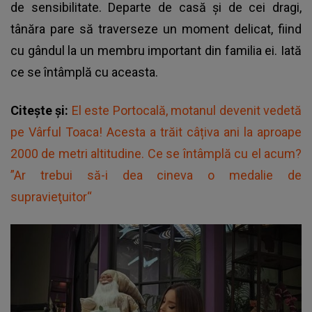
de sensibilitate. Departe de casă și de cei dragi,
tânăra pare să traverseze un moment delicat, fiind
cu gândul la un membru important din familia ei. Iată
ce se întâmplă cu aceasta.
Citește și:
El este Portocală, motanul devenit vedetă
pe Vârful Toaca! Acesta a trăit câțiva ani la aproape
2000 de metri altitudine. Ce se întâmplă cu el acum?
”Ar trebui să-i dea cineva o medalie de
supravieţuitor“