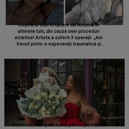
Coșmarul trăit în tăcere de Antonia în
ultimele luni, din cauza unei proceduri
estetice! Artista a suferit 3 operații: „Am
trecut printr-o experiență traumatică și
periculoasă care sincer ar fi putut să aibă un
final tragic…”
Veronica, mesaj din inimă pentru părinții lui