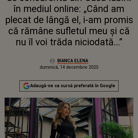
RĂMÂNE SUFLETUL MEU ȘI CĂ
în mediul online: „Când am
NU ÎL VOI TRĂDA NICIODATĂ...”
plecat de lângă el, i-am promis
că rămâne sufletul meu și că
nu îl voi trăda niciodată...”
Autor:
BIANCA ELENA
Publicat:
duminică, 14 decembrie 2025
Adaugă-ne ca sursă preferată în Google