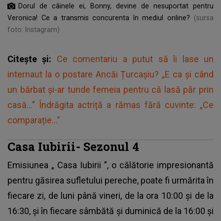
Dorul de câinele ei, Bonny, devine de nesuportat pentru
Veronica! Ce a transmis concurenta în mediul online?
(sursa
foto: Instagram)
Citește și:
Ce comentariu a putut să îi lase un
internaut la o postare Ancăi Țurcașiu? „E ca și când
un bărbat și-ar tunde femeia pentru că lasă păr prin
casă...” Îndrăgita actriță a rămas fără cuvinte: „Ce
comparație...”
Casa Iubirii- Sezonul 4
Emisiunea „
Casa Iubirii
”, o călătorie impresionantă
pentru găsirea sufletului pereche, poate fi urmărita în
fiecare zi, de luni până vineri, de la ora 10:00 și de la
16:30, și în fiecare sâmbătă și duminică de la 16:00 și