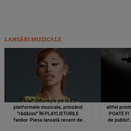
LANSĂRI MUZICALE
"Petal" înflorește pe toate
De această 
platformele muzicale, prinzând
altfel prin
"rădăcini" ÎN PLAYLISTURILE
POATE FI
fanilor. Piesa lansată recent de
de public!
Ariana Grande îi face pe
a lansat V