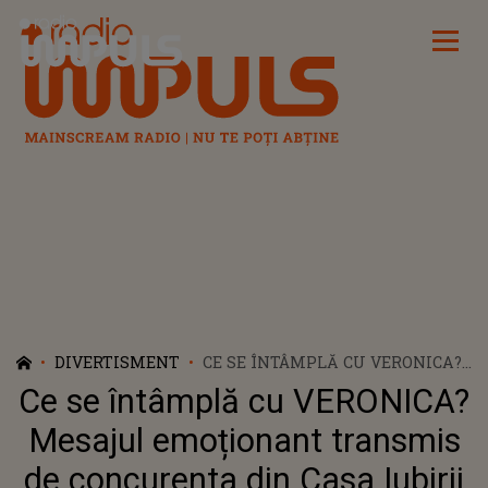
Radio Impuls
DIVERTISMENT
CE SE ÎNTÂMPLĂ CU VERONICA?
MESAJUL EMOȚIONANT
Ce se întâmplă cu VERONICA?
TRANSMIS DE CONCURENTA DIN
CASA IUBIRII ÎN MEDIUL
Mesajul emoționant transmis
ONLINE: „CÂND AM PLECAT DE
de concurenta din Casa Iubirii
LÂNGĂ EL, I-AM PROMIS CĂ