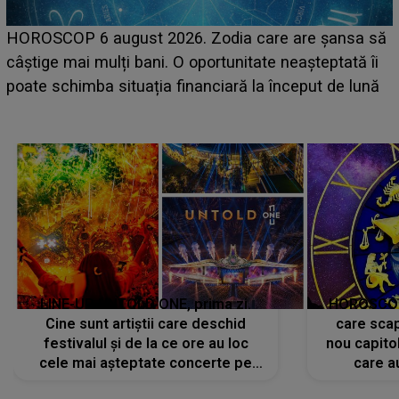
LINE-UP UNTOLD ONE, ziua 2. La ce oră ur
e șansa să
scena principală a festivalului Zara Larsson
teptată îi
suedeză a ajuns deja în România și s-a film
ut de lună
camera de hotel
LINE-UP UNTOLD ONE, prima zi.
HOROSCOP 
Cine sunt artiștii care deschid
care scap
festivalul și de la ce ore au loc
nou capitol
cele mai așteptate concerte pe
care a
scena principală?
perioadă 