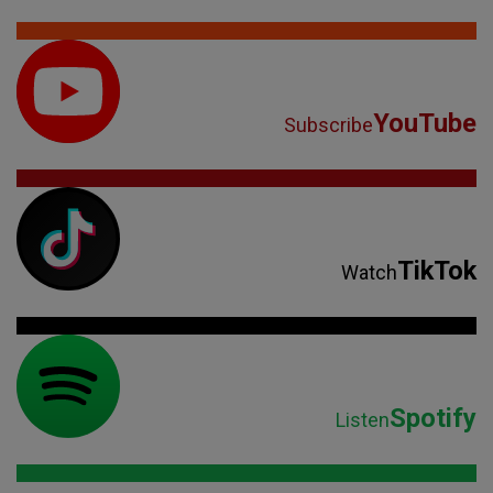
YouTube
Subscribe
TikTok
Watch
Spotify
Listen