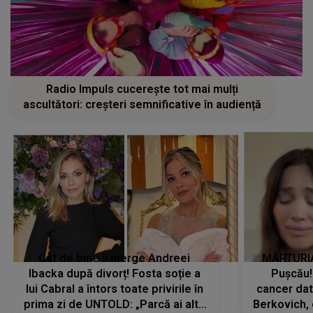
Radio Impuls cucerește tot mai mulți
ascultători: creșteri semnificative în audiență
Cât de bine îi merge Andreei
MĂRTURIA
Ibacka după divorț! Fosta soție a
Pușcău!
lui Cabral a întors toate privirile în
cancer dato
prima zi de UNTOLD: „Parcă ai altă
Berkovich, 