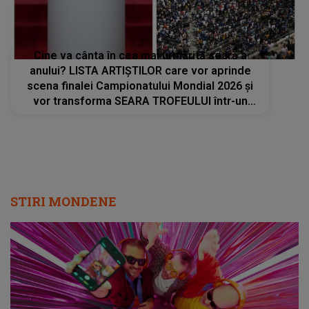
Cine va cânta în cea mai urmărită seară a
anului? LISTA ARTIȘTILOR care vor aprinde
scena finalei Campionatului Mondial 2026 și
vor transforma SEARA TROFEULUI într-un
show de neuitat: "Ceremonia de închidere va
încheia..."
STIRI MONDENE