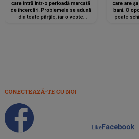
care intră într-o perioadă marcată
care are șa
de încercări. Problemele se adună
bani. O opo
din toate părțile, iar o veste
poate schi
neașteptată îi dă planurile peste
la
cap
CONECTEAZĂ-TE CU NOI
Facebook
Like