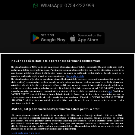
WhatsApp: 0754-222.999
© 2019-2026 DOGAN MEDIA INTERNATIONAL SA, Toate
Nouă ne pasă ca datele tale personale să rămână confidențiale
drepturile rezervate.
Noi și partenerii noștri
589
stocăm și/sau accesăm informații pe dispozitivul dvs., precum identificatorii cookie unici pentru
prelucrarea datelor cu caracter personal. Puteți accepta sau gestiona preferințele dvs. făcând clic mai jos, respectiv vă
puteți opune utilizării unui interes legitim în orice moment pe pagina cu politica de confidențialitate. Aceste alegeri vor fi
raportate partenerilor noștri și nu vă vor afecta navigarea.
Mai multe detalii
Noi si partenerii nostri (retelele de socializare si agentiile de publicitate partenere, precum si furnizorii nostri de servicii de
date analitice) prelucram date pentru a permite website-ului sa functioneze, pentru a personaliza continutul si anunturile
publicitare afisate in functie de interesele si/sau profilul dvs., pentru a va oferi functionalitati aferente retelelor de
socializare si pentru a analiza traficul pe website. Beneficiati de drepturile prevazute de art. 15-22 din GDPR in legatura
cu prelucrarea datelor cu caracter personal. Aceste drepturi pot fi exercitate prin modalitatea indicata
aici
. Prin click pe
“ACCEPT TOATE”, acceptati folosirea tuturor Tehnologiilor de tip Cookie, care implica inclusiv acceptul dvs. cu privire la
stocarea/accesarea informatiilor de catre Vendor-ii cu care colaboram. Prin click pe “VREAU SA MODIFIC SETARILE
INDIVIDUAL” puteti schimba preferintele in mod individual, mai putin cele legate de cookie strict necesare pentru
functionarea website-ului.
Atât noi, cât și partenerii noștri prelucrăm datele pentru a oferi:
Stocarea și/sau accesarea informațiilor de pe un dispozitiv. Măsurarea performanței reclamelor. Utilizarea profilurilor
pentru selectarea conținutului personalizat. Dezvoltarea și îmbunătățirea serviciilor. Crearea profilurilor de conținut
personalizat. Utilizarea profilurilor pentru selectarea publicității personalizate. Crearea profilurilor pentru publicitate
personalizată. Măsurarea performanței conținutului. Înțelegerea publicului prin statistici sau combinații de date din surse
diferite. Utilizarea de date limitate pentru a selecta publicitatea. Utilizarea datelor limitate pentru a selecta conținutul.
Date precise de geolocație și identificarea prin scanarea dispozitivului.
Listă parteneri (furnizori)