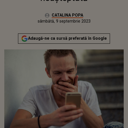
Autor:
CATALINA POPA
Publicat:
vineri, 9 septembrie 2022
Actualizat:
sâmbătă, 9 septembrie 2023
Adaugă-ne ca sursă preferată în Google