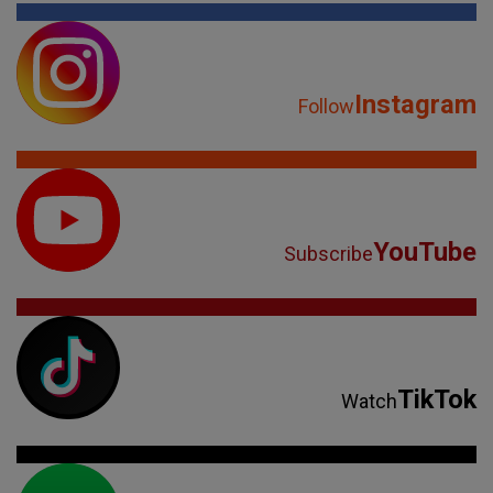
Instagram
Follow
YouTube
Subscribe
TikTok
Watch