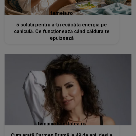
femeia.ro
5 soluții pentru a-ți recăpăta energia pe
caniculă. Ce funcționează când căldura te
epuizează
tvmania.libertatea.ro
Cum arată Carmen Brumă la 49 de ani, deși a