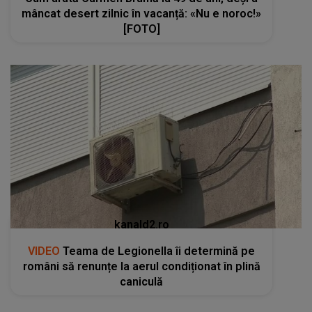
mâncat desert zilnic în vacanță: «Nu e noroc!»
[FOTO]
kanald2.ro
VIDEO
Teama de Legionella îi determină pe
români să renunțe la aerul condiționat în plină
caniculă