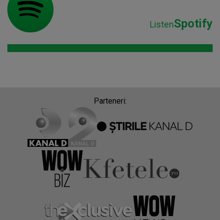
Spotify
Listen
Parteneri: