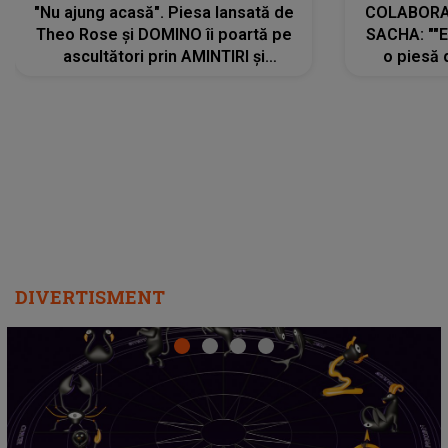
"Nu ajung acasă". Piesa lansată de
COLABORAR
Theo Rose și DOMINO îi poartă pe
SACHA: ""E
ascultători prin AMINTIRI și
o piesă 
REGĂSIRI, iar drumul emoțiilor
imediat pre
trece prin sufletul publicului:
cu mine șt
"Pentru toți cei care au plecat
păstrăm do
departe ca să le fie mai bine"
DIVERTISMENT