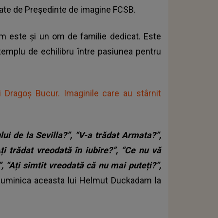
litate de Președinte de imagine FCSB.
m este și un om de familie dedicat. Este
 exemplu de echilibru între pasiunea pentru
lui Dragoș Bucur. Imaginile care au stârnit
ui de la Sevilla?”, “V-a trădat Armata?”,
ți trădat vreodată în iubire?”, “Ce nu vă
, “Ați simtit vreodată că nu mai puteți?”,
 duminica aceasta lui Helmut Duckadam la