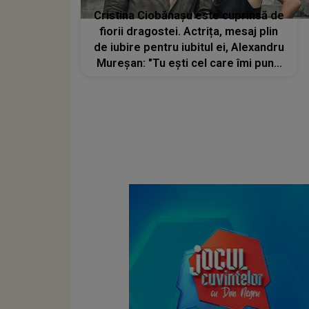
Cristina Ciobănașu este cuprinsă de
fiorii dragostei. Actrița, mesaj plin
de iubire pentru iubitul ei, Alexandru
Mureșan: "Tu ești cel care îmi pune
zâmbetul pe față"