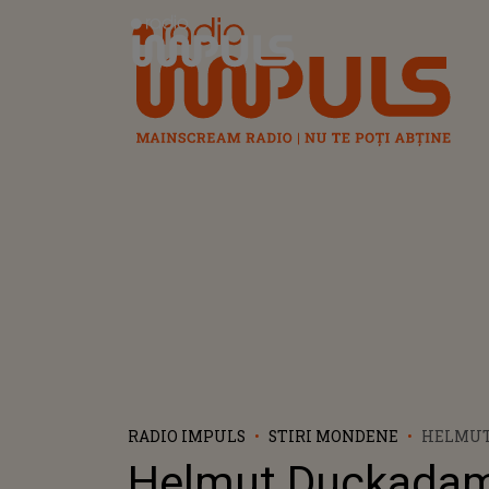
Radio Impuls
RADIO IMPULS
STIRI MONDENE
HELMUT
LEGENDA
Helmut Duckadam
REGE, D