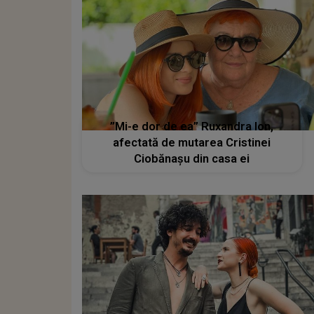
”Mi-e dor de ea” Ruxandra Ion,
afectată de mutarea Cristinei
Ciobănașu din casa ei