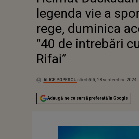
“40 DE 
legenda vie a spor
RIFAI”
rege, duminica ac
“40 de întrebări c
Rifai”
Publicat:
Autor:
joi, 28 septembrie 2023
Actualizat:
ALICE POPESCU
sâmbătă, 28 septembrie 2024
Adaugă-ne ca sursă preferată în Google