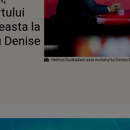
ÎNTREBĂRI CU DENISE
tului
easta la
u Denise
Helmut Duckadam este invitatul lui Denise Ri