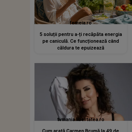
femeia.ro
5 soluții pentru a-ți recăpăta energia
pe caniculă. Ce funcționează când
căldura te epuizează
tvmania.libertatea.ro
Cum arată Carmen Brumă la 49 de