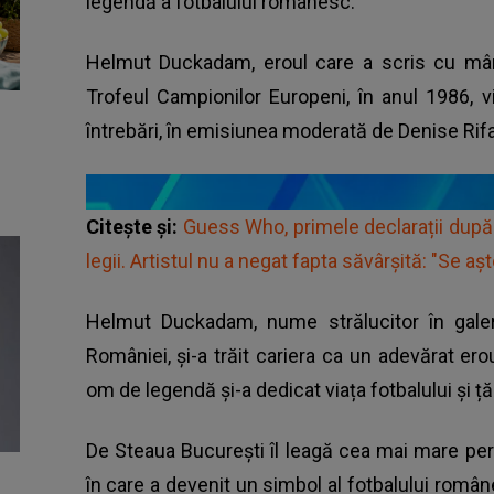
legendă a fotbalului românesc.
Helmut Duckadam, eroul care a scris cu mâna
Trofeul Campionilor Europeni, în anul 1986, 
întrebări, în emisiunea moderată de Denise Rifa
Citește și:
Guess Who, primele declarații după 
legii. Artistul nu a negat fapta săvârșită: "Se aş
Helmut Duckadam, nume strălucitor în galeri
României, și-a trăit cariera ca un adevărat erou.
om de legendă și-a dedicat viața fotbalului și țăr
De Steaua București îl leagă cea mai mare pe
în care a devenit un simbol al fotbalului român