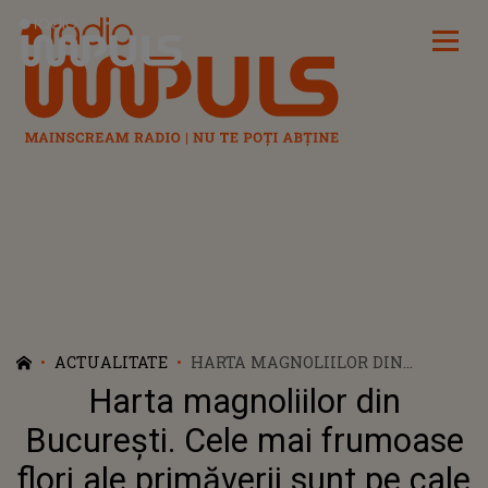
Radio Impuls
ACTUALITATE
HARTA MAGNOLIILOR DIN
BUCUREȘTI. CELE MAI FRUMOASE
Harta magnoliilor din
FLORI ALE PRIMĂVERII SUNT PE
CALE SA FACĂ SPECTACOL PE
București. Cele mai frumoase
STRĂZILE DIN CARTIERELE
flori ale primăverii sunt pe cale
BUCUREȘTENE. UNDE PUTEM