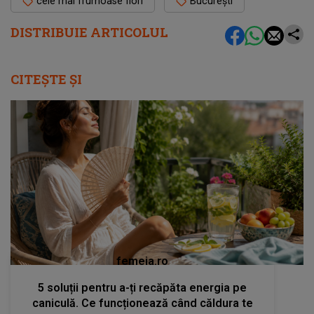
cele mai frumoase flori
București
DISTRIBUIE ARTICOLUL
CITEȘTE ȘI
femeia.ro
5 soluții pentru a-ți recăpăta energia pe
caniculă. Ce funcționează când căldura te