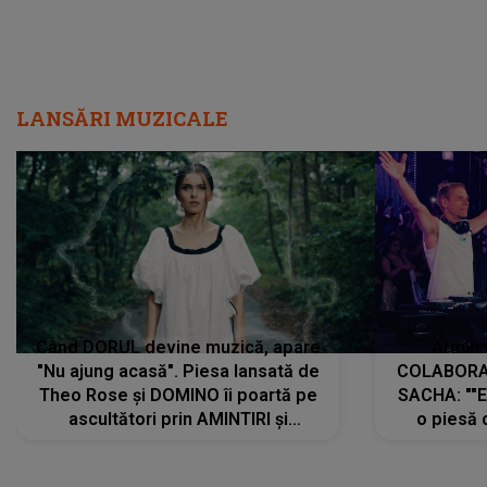
LANSĂRI MUZICALE
Când DORUL devine muzică, apare
Armin 
"Nu ajung acasă". Piesa lansată de
COLABORAR
Theo Rose și DOMINO îi poartă pe
SACHA: ""E
ascultători prin AMINTIRI și
o piesă 
REGĂSIRI, iar drumul emoțiilor
imediat pre
trece prin sufletul publicului:
cu mine șt