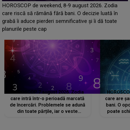
Emanuel a ținut ACEST DETALIU ASCUNS până
acum! În fața Alexandrei, concurentul din Casa Iubirii
face o MĂRTURISIRE NEAȘTEPTATĂ despre mama
sa: "I-am spus și ei în față, eu nu te iubesc pentru
că..."
HOROSCOP 7 august 2026. Zodia
HOROSCOP 
care intră într-o perioadă marcată
care are șa
de încercări. Problemele se adună
bani. O opo
din toate părțile, iar o veste
poate schi
neașteptată îi dă planurile peste
la
cap