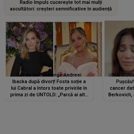
Radio Impuls cucerește tot mai mulți
ascultători: creșteri semnificative în audiență
Cât de bine îi merge Andreei
MĂRTURIA
Ibacka după divorț! Fosta soție a
Pușcău!
lui Cabral a întors toate privirile în
cancer dato
prima zi de UNTOLD: „Parcă ai altă
Berkovich, 
strălucire, emani putere,
accident ru
încredere, siguranță...”
Dacă nu 