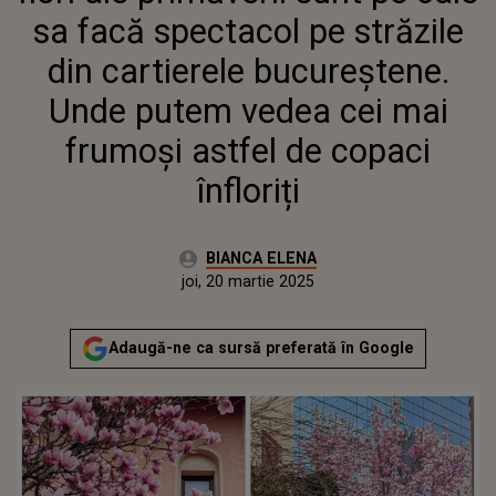
VEDEA CEI MAI FRUMOȘI ASTFEL
sa facă spectacol pe străzile
DE COPACI ÎNFLORIȚI
din cartierele bucureștene.
Unde putem vedea cei mai
frumoși astfel de copaci
înfloriți
Autor:
BIANCA ELENA
Publicat:
joi, 20 martie 2025
Actualizat:
joi, 20 martie 2025
Adaugă-ne ca sursă preferată în Google