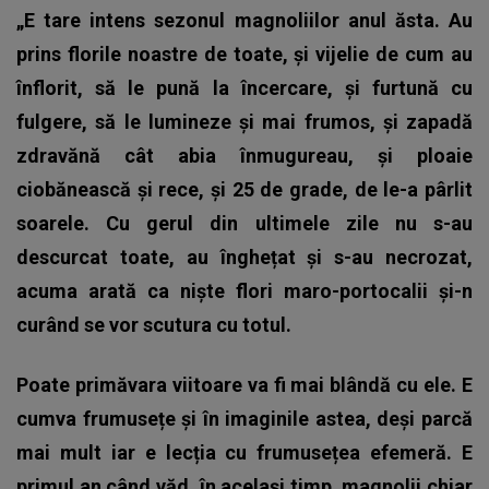
„E tare intens sezonul magnoliilor anul ăsta. Au
prins florile noastre de toate, și vijelie de cum au
înflorit, să le pună la încercare, și furtună cu
fulgere, să le lumineze și mai frumos, și zapadă
zdravănă cât abia înmugureau, și ploaie
ciobănească și rece, și 25 de grade, de le-a pârlit
soarele. Cu gerul din ultimele zile nu s-au
descurcat toate, au înghețat și s-au necrozat,
acuma arată ca niște flori maro-portocalii și-n
curând se vor scutura cu totul.
Poate primăvara viitoare va fi mai blândă cu ele. E
cumva frumusețe și în imaginile astea, deși parcă
mai mult iar e lecția cu frumusețea efemeră. E
primul an când văd, în același timp, magnolii chiar