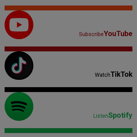
YouTube
Subscribe
TikTok
Watch
Spotify
Listen