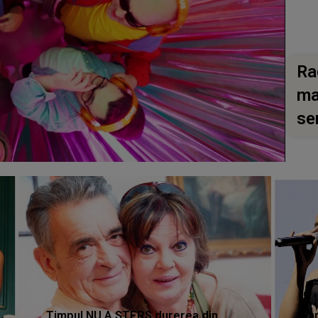
Ra
ma
se
Timpul NU A ȘTERS durerea din
Ta