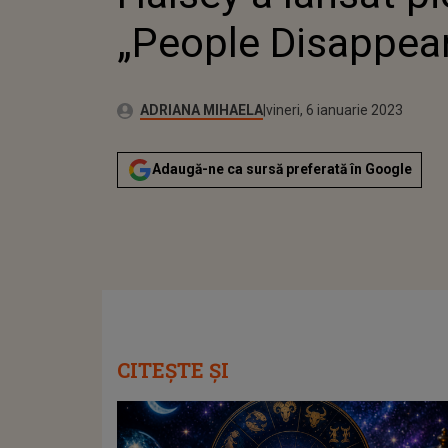
„People Disappea
Publicat:
Autor:
joi, 6 ianuarie 2022
Actualizat:
ADRIANA MIHAELA
vineri, 6 ianuarie 2023
Adaugă-ne ca sursă preferată în Google
CITEȘTE ȘI