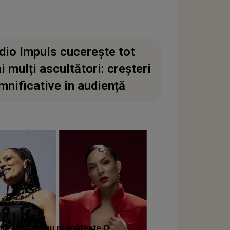
dio Impuls cucerește tot
i mulți ascultători: creșteri
mnificative în audiență
nia Turtureanu pregătește O