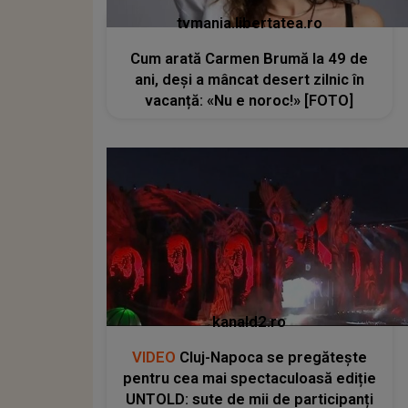
tvmania.libertatea.ro
Cum arată Carmen Brumă la 49 de
ani, deși a mâncat desert zilnic în
vacanță: «Nu e noroc!» [FOTO]
kanald2.ro
VIDEO
Cluj-Napoca se pregătește
pentru cea mai spectaculoasă ediție
UNTOLD: sute de mii de participanți