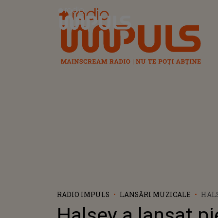
Radio Impuls
RADIO IMPULS
LANSĂRI MUZICALE
HALS
„PEO
Halsey a lansat p