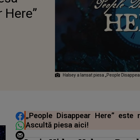
r Here”
Halsey a lansat piesa „People Disappea
DISTRIBUIE ARTICOLUL
„People Disappear Here” este n
Ascultă piesa aici!