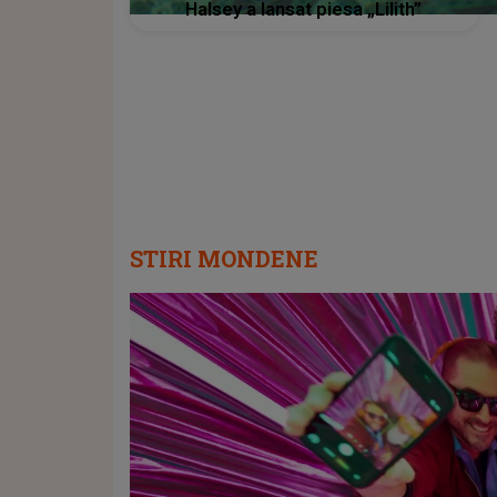
Halsey a lansat piesa „Lilith”
STIRI MONDENE