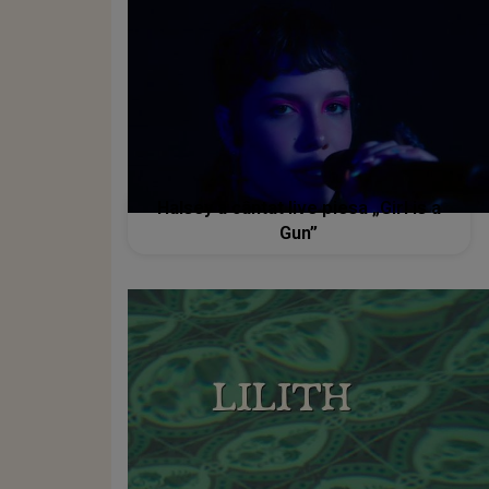
Halsey a cântat live piesa „Girl is a
Gun”