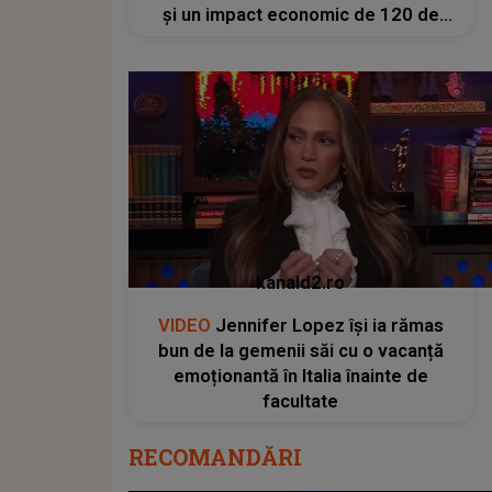
și un impact economic de 120 de
milioane de euro
kanald2.ro
VIDEO
Jennifer Lopez își ia rămas
bun de la gemenii săi cu o vacanță
emoționantă în Italia înainte de
facultate
RECOMANDĂRI