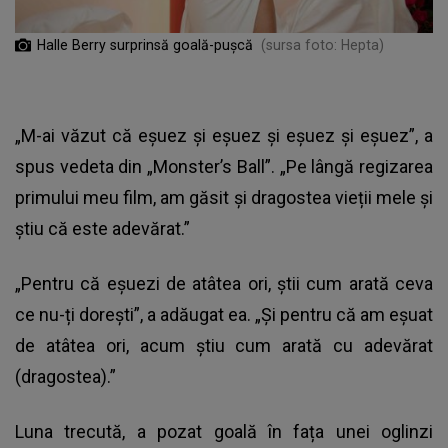
Halle Berry surprinsă goală-pușcă
(sursa foto: Hepta)
„M-ai văzut că eșuez și eșuez și eșuez și eșuez”, a
spus vedeta din „Monster’s Ball”. „Pe lângă regizarea
primului meu film, am găsit și dragostea vieții mele și
știu că este adevărat.”
„Pentru că eșuezi de atâtea ori, știi cum arată ceva
ce nu-ți dorești”, a adăugat ea. „Și pentru că am eșuat
de atâtea ori, acum știu cum arată cu adevărat
(dragostea).”
Luna trecută, a pozat goală în fața unei oglinzi