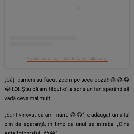
A post shared by Halle Berry (@halleberry)
„Câți oameni au făcut zoom pe acea poză!!😂😂😂
😂 LOL Știu că am făcut-o”, a scris un fan sperând să
vadă ceva mai mult.
„Sunt vinovat că am mărit. 😂😍”, a adăugat un altul
plin de speranță, în timp ce unul se întreba: „Cine
este fotograful...😍😂”