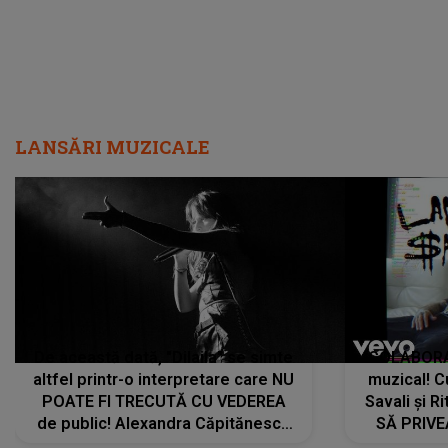
LANSĂRI MUZICALE
De această dată, "Dilaila" se simte
COLABORAR
altfel printr-o interpretare care NU
muzical! C
POATE FI TRECUTĂ CU VEDEREA
Savali și Ri
de public! Alexandra Căpitănescu
SĂ PRIV
a lansat VERSIUNEA LIVE a piesei