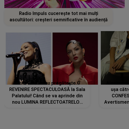
Radio Impuls cucerește tot mai mulți
ascultători: creșteri semnificative în audiență
Tania Turtureanu pregătește O
Alexandra
REVENIRE SPECTACULOASĂ la Sala
ușa cătr
Palatului! Când se va aprinde din
CONFES
nou LUMINA REFLECTOATRELOR
Avertismentu
pentru artistă: " Vor fi multe
rămas ÎNT
cântece noi, în premieră. Cântece
au format-
care abia acum învață să respire"
"Am f