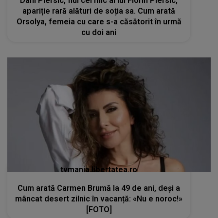
Dani Piersic, fiul cel mic al lui Florin Piersic,
apariție rară alături de soția sa. Cum arată
Orsolya, femeia cu care s-a căsătorit în urmă
cu doi ani
tvmania.libertatea.ro
Cum arată Carmen Brumă la 49 de ani, deși a
mâncat desert zilnic în vacanță: «Nu e noroc!»
[FOTO]