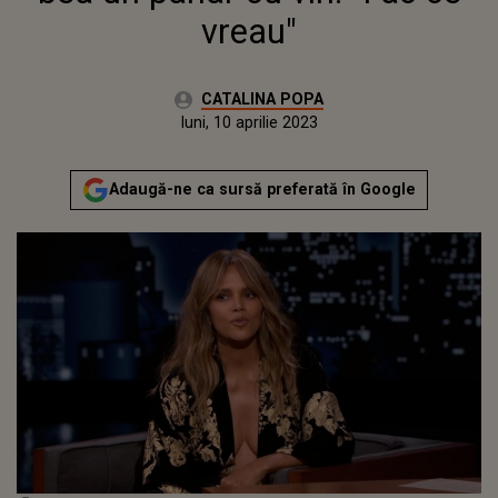
vreau"
Autor:
CATALINA POPA
Publicat:
luni, 10 aprilie 2023
Actualizat:
luni, 10 aprilie 2023
Adaugă-ne ca sursă preferată în Google