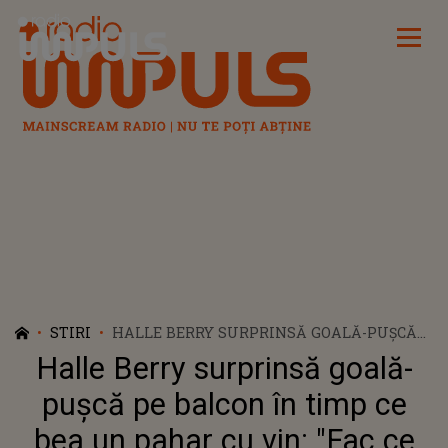
Radio Impuls
STIRI
HALLE BERRY SURPRINSĂ GOALĂ-PUȘCĂ
PE BALCON ÎN TIMP CE BEA UN PAHAR CU
Halle Berry surprinsă goală-
VIN: "FAC CE VREAU"
pușcă pe balcon în timp ce
bea un pahar cu vin: "Fac ce