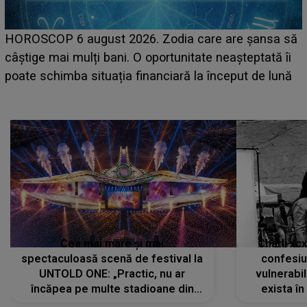
LINE-UP UNTOLD ONE, prima zi. Cine sunt artiștii
care deschid festivalul și de la ce ore au loc cele mai
așteptate concerte pe scena principală?
Cea mai mare și mai
Charli xc
spectaculoasă scenă de festival la
confesiu
UNTOLD ONE: „Practic, nu ar
vulnerabil
încăpea pe multe stadioane din
exista în
lume”. Evenimentul începe joi, 6