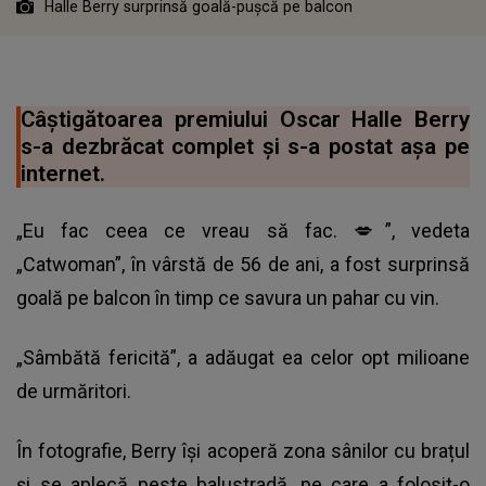
Halle Berry surprinsă goală-pușcă pe balcon
Câștigătoarea premiului Oscar Halle Berry
s-a dezbrăcat complet și s-a postat așa pe
internet.
„Eu fac ceea ce vreau să fac. 💋”, vedeta
„Catwoman”, în vârstă de 56 de ani, a fost surprinsă
goală pe balcon în timp ce savura un pahar cu vin.
„Sâmbătă fericită”, a adăugat ea celor opt milioane
de urmăritori.
În fotografie, Berry își acoperă zona sânilor cu brațul
și se aplecă peste balustradă, pe care a folosit-o