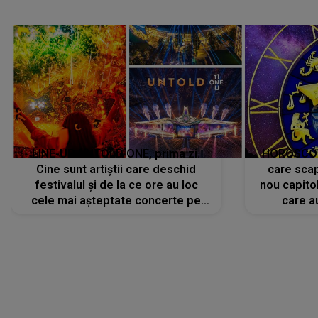
LINE-UP UNTOLD ONE, prima zi.
HOROSCOP 
Cine sunt artiștii care deschid
care scap
festivalul și de la ce ore au loc
nou capitol
cele mai așteptate concerte pe
care a
scena principală?
perioadă 