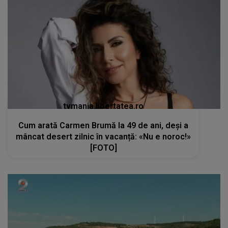
tvmania.libertatea.ro
Cum arată Carmen Brumă la 49 de ani, deși a
mâncat desert zilnic în vacanță: «Nu e noroc!»
[FOTO]