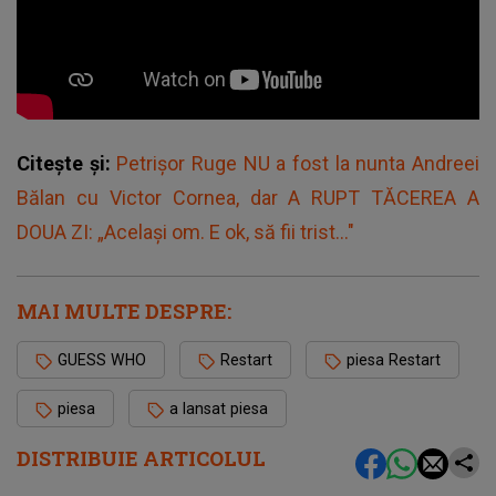
Citește și:
Petrișor Ruge NU a fost la nunta Andreei
Bălan cu Victor Cornea, dar A RUPT TĂCEREA A
DOUA ZI: „Același om. E ok, să fii trist..."
MAI MULTE DESPRE:
GUESS WHO
Restart
piesa Restart
piesa
a lansat piesa
DISTRIBUIE ARTICOLUL