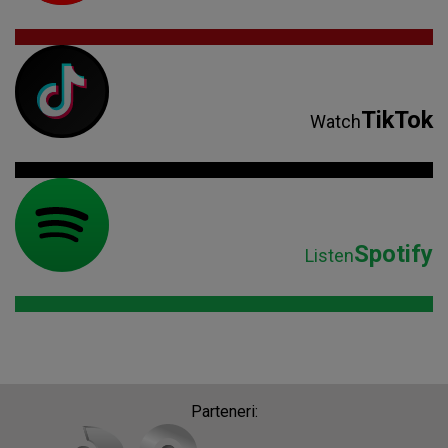
TikTok
Watch
Spotify
Listen
Parteneri: