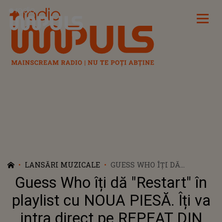
Radio Impuls
LANSĂRI MUZICALE
GUESS WHO ÎȚI DĂ
"RESTART" ÎN PLAYLIST CU
Guess Who îți dă "Restart" în
NOUA PIESĂ. ÎȚI VA INTRA
DIRECT PE REPEAT DIN
playlist cu NOUA PIESĂ. Îți va
PRIMA ASCULTARE
intra direct pe REPEAT DIN