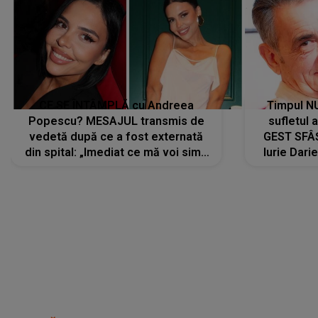
CE SE ÎNTÂMPLĂ cu Andreea
Timpul N
Popescu? MESAJUL transmis de
sufletul 
vedetă după ce a fost externată
GEST SFÂȘ
din spital: „Imediat ce mă voi simți
Iurie Dari
mai bine...”
măsură ce