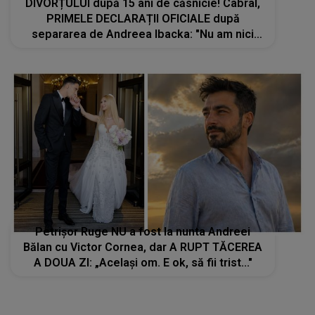
DIVORȚULUI după 15 ani de căsnicie! Cabral,
PRIMELE DECLARAȚII OFICIALE după
separarea de Andreea Ibacka: "Nu am nici
un..."
Petrișor Ruge NU a fost la nunta Andreei
Bălan cu Victor Cornea, dar A RUPT TĂCEREA
A DOUA ZI: „Același om. E ok, să fii trist..."