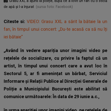
Grasu XXL a ajuns la poliție, după ce a lovit un fan cu o sticlă
de apă și l-a înjurat
(sursa foto: Facebook)
Citeste si:
VIDEO: Grasu XXL a sărit la bătaie la un
fan, în timpul unui concert: „Du-te acasă ca să nu îți
iei bătaie”
„Având în vedere apariția unor imagini video pe
rețelele de socializare, cu privire la faptul că un
artist, în timpul unui concert care a avut loc în
Sectorul 5, ar fi amenințat un bărbat, Serviciul
Informare și Relații Publice al Direcției Generale de
Poliție a Municipiului București este abilitat să
comunice următoarele: În data de 29 iunie a.c.,
în urma apariției unor imagini video, pe rețelele de