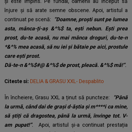
și este împins. Pe fundal, oamenii au început să
înjure și să arate semne obscene. Apoi, artistul a
continuat pe scenă:
”Doamne, proști sunt pe lumea
asta, mânca-ți-aș &^%$ ta, ești nebun. Ești prea
prost, du-te acasă, nu mai mânca droguri, du-te-n
*&^% mea acasă, să nu iei și bătaie pe aici, prostule
care ești prost.
Dă-te-n &^%$#@ &^%$ de prost, pleacă. &^%$ mă!”
.
Citeste si:
DELIA & GRASU XXL- Despablito
În încheiere,
Grasu XXL
a ținut să puncteze:
”Până
la urmă, când dai de grași d-ăștia și m****i ca mine,
să știți că dragostea, până la urmă, învinge tot. V-
am pupat!”
.
Apoi, artistul și-a continuat prestația