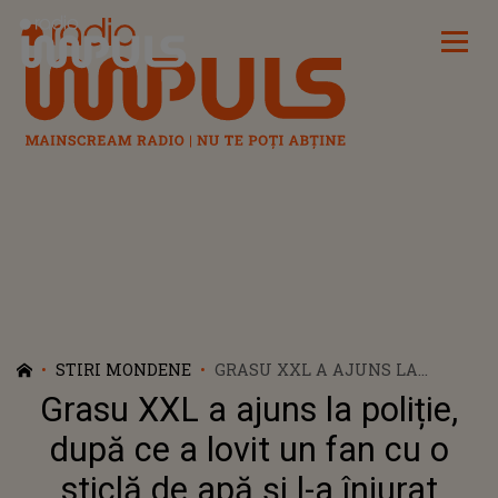
Radio Impuls
STIRI MONDENE
GRASU XXL A AJUNS LA
POLIȚIE, DUPĂ CE A LOVIT UN
Grasu XXL a ajuns la poliție,
FAN CU O STICLĂ DE APĂ ȘI L-A
ÎNJURAT
după ce a lovit un fan cu o
sticlă de apă și l-a înjurat