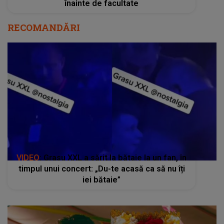
înainte de facultate
RECOMANDĂRI
VIDEO
: Grasu XXL a sărit la bătaie la un fan, în
timpul unui concert: „Du-te acasă ca să nu îți
iei bătaie”