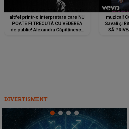
De această dată, "Dilaila" se simte
COLABORAR
altfel printr-o interpretare care NU
muzical! C
POATE FI TRECUTĂ CU VEDEREA
Savali și Ri
de public! Alexandra Căpitănescu
SĂ PRIV
a lansat VERSIUNEA LIVE a piesei
DIVERTISMENT