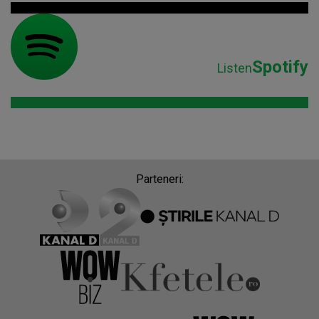
Spotify
Listen
Parteneri: