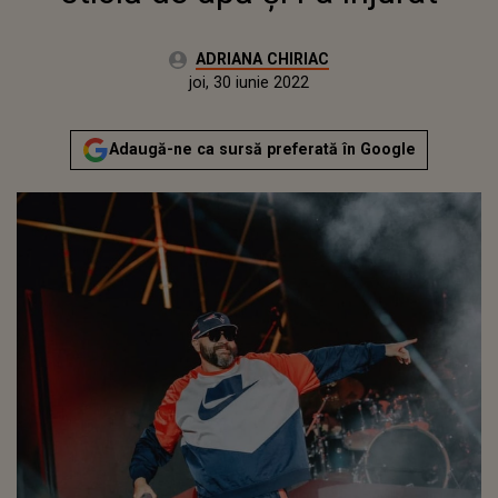
Autor:
ADRIANA CHIRIAC
Publicat:
joi, 30 iunie 2022
Actualizat:
joi, 30 iunie 2022
Adaugă-ne ca sursă preferată în Google