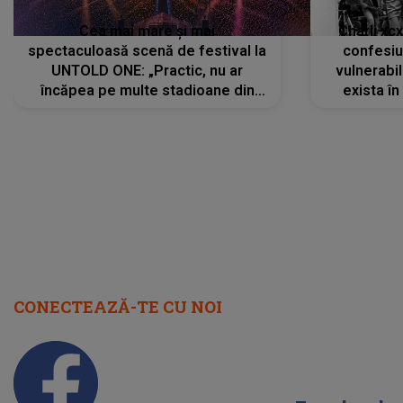
Cea mai mare și mai
Charli xc
spectaculoasă scenă de festival la
confesiu
UNTOLD ONE: „Practic, nu ar
vulnerabil
încăpea pe multe stadioane din
exista în
lume”. Evenimentul începe joi, 6
august 2026
CONECTEAZĂ-TE CU NOI