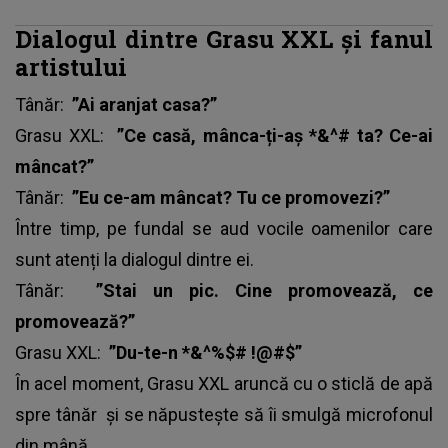
Dialogul dintre Grasu XXL și fanul
artistului
Tânăr:
”Ai aranjat casa?”
Grasu XXL:
”Ce casă, mânca-ți-aș *&^# ta? Ce-ai
mâncat?”
Tânăr:
”Eu ce-am mâncat? Tu ce promovezi?”
Între timp, pe fundal se aud vocile oamenilor care
sunt atenți la dialogul dintre ei.
Tânăr:
”Stai un pic. Cine promovează, ce
promovează?”
Grasu XXL:
”Du-te-n *&^%$# !@#$”
În acel moment,
Grasu XXL aruncă cu o sticlă de apă
spre tânăr
și se năpustește să îi smulgă microfonul
din mână.