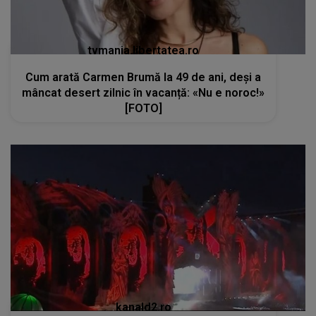
tvmania.libertatea.ro
Cum arată Carmen Brumă la 49 de ani, deși a
mâncat desert zilnic în vacanță: «Nu e noroc!»
[FOTO]
kanald2.ro