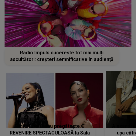
Radio Impuls cucerește tot mai mulți
ascultători: creșteri semnificative în audiență
Tania Turtureanu pregătește O
Alexandra
REVENIRE SPECTACULOASĂ la Sala
ușa cătr