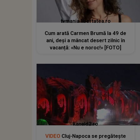
tvmania.libertatea.ro
Cum arată Carmen Brumă la 49 de
ani, deși a mâncat desert zilnic în
vacanță: «Nu e noroc!» [FOTO]
kanald2.ro
VIDEO
Cluj-Napoca se pregătește