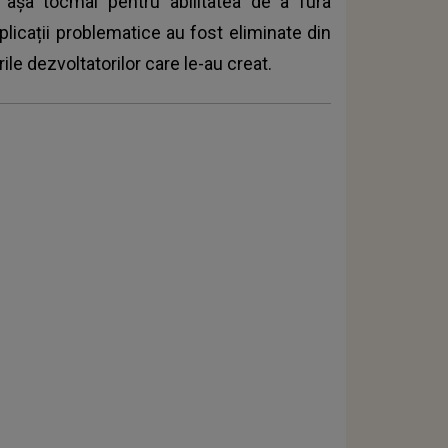
 aşa tocmai pentru abilitatea de a fura
plicații problematice au fost eliminate din
ile dezvoltatorilor care le-au creat.