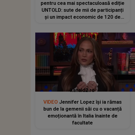
pentru cea mai spectaculoasă ediție
UNTOLD: sute de mii de participanți
și un impact economic de 120 de
milioane de euro
kanald2.ro
VIDEO
Jennifer Lopez își ia rămas
bun de la gemenii săi cu o vacanță
emoționantă în Italia înainte de
facultate