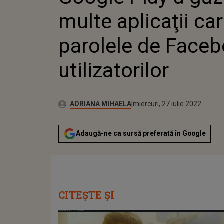
multe aplicaţii ca
parolele de Faceb
utilizatorilor
Publicat:
Autor:
luni, 5 iulie 2021
Actualizat:
ADRIANA MIHAELA
miercuri, 27 iulie 2022
Adaugă-ne ca sursă preferată în Google
CITEȘTE ȘI