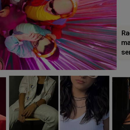
Ra
ma
se