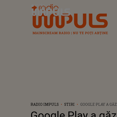
Radio Impuls
RADIO IMPULS
STIRI
GOOGLE PLAY A GĂ
APLICAŢII CARE F
Google Play a găz
FACEBOOK ALE UTI