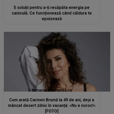
5 soluții pentru a-ți recăpăta energia pe
caniculă. Ce funcționează când căldura te
epuizează
tvmania.libertatea.ro
Cum arată Carmen Brumă la 49 de ani, deși a
mâncat desert zilnic în vacanță: «Nu e noroc!»
[FOTO]