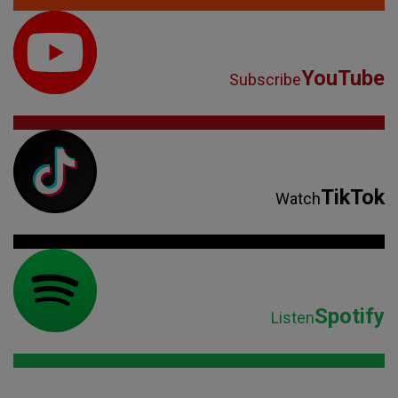
YouTube
Subscribe
TikTok
Watch
Spotify
Listen