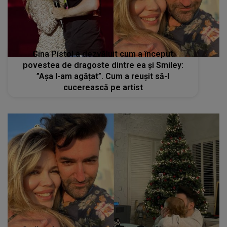
Gina Pistol a dezvăluit cum a început
povestea de dragoste dintre ea și Smiley:
”Așa l-am agățat”. Cum a reușit să-l
cucerească pe artist