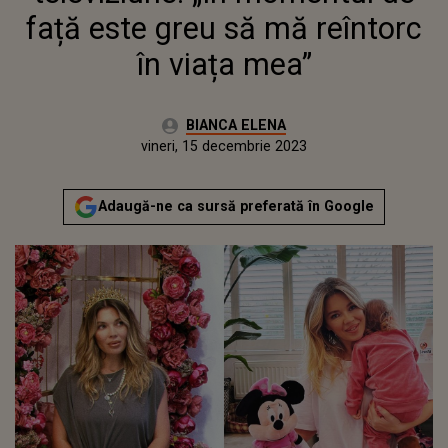
față este greu să mă reîntorc
în viața mea”
Autor:
BIANCA ELENA
Publicat:
joi, 15 decembrie 2022
Actualizat:
vineri, 15 decembrie 2023
Adaugă-ne ca sursă preferată în Google