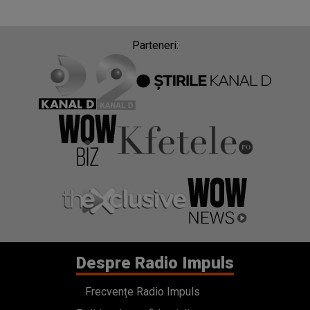
Parteneri:
Despre Radio Impuls
Frecvențe Radio Impuls