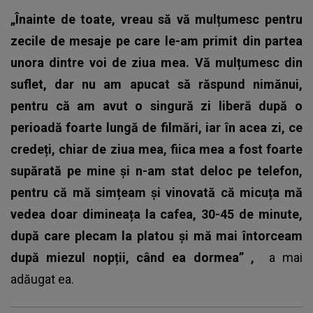
„Înainte de toate, vreau să vă mulțumesc pentru
zecile de mesaje pe care le-am primit din partea
unora dintre voi de ziua mea. Vă mulțumesc din
suflet, dar nu am apucat să răspund nimănui,
pentru că am avut o singură zi liberă după o
perioadă foarte lungă de filmări, iar în acea zi, ce
credeți, chiar de ziua mea, fiica mea a fost foarte
supărată pe mine și n-am stat deloc pe telefon,
pentru că mă simțeam și vinovată că micuța mă
vedea doar dimineața la cafea, 30-45 de minute,
după care plecam la platou și mă mai întorceam
după miezul nopții, când ea dormea”
,
a mai
adăugat ea.