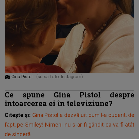
Gina Pistol
(sursa foto: Instagram)
Ce spune Gina Pistol despre
întoarcerea ei în televiziune?
Citește și:
Gina Pistol a dezvăluit cum l-a cucerit, de
fapt, pe Smiley! Nimeni nu s-ar fi gândit ca va fi atât
de sinceră