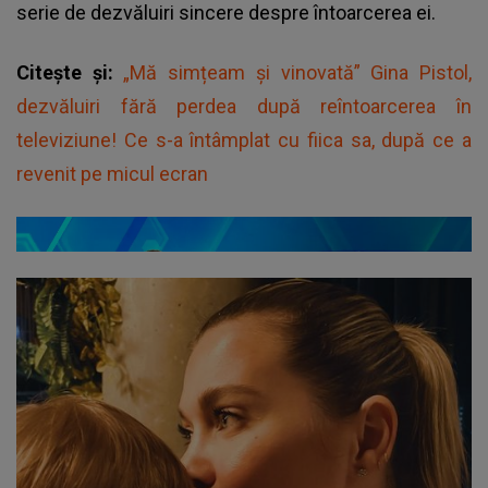
serie de dezvăluiri sincere despre întoarcerea ei.
Citește și:
„Mă simțeam și vinovată” Gina Pistol,
dezvăluiri fără perdea după reîntoarcerea în
televiziune! Ce s-a întâmplat cu fiica sa, după ce a
revenit pe micul ecran