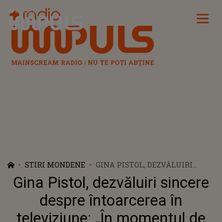
Radio Impuls
STIRI MONDENE
GINA PISTOL, DEZVĂLUIRI
SINCERE DESPRE ÎNTOARCEREA
Gina Pistol, dezvăluiri sincere
ÎN TELEVIZIUNE: „ÎN
MOMENTUL DE FAȚĂ ESTE
despre întoarcerea în
GREU SĂ MĂ REÎNTORC ÎN
televiziune: „În momentul de
VIAȚA MEA”