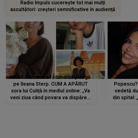
Radio Impuls cucerește tot mai mulți
ascultători: creșteri semnificative în audiență
MESAJUL care a făcut-o să plângă
CE SE Î
pe Ileana Sterp. CUM A APĂRUT
Popescu?
sora lui Culiță în mediul online: „Va
vedetă du
veni ziua când povara va dispărea,
din spital:
iar lacrimile...”