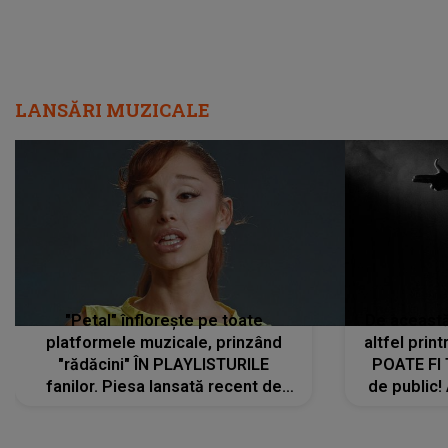
LANSĂRI MUZICALE
"Petal" înflorește pe toate
De această 
platformele muzicale, prinzând
altfel prin
"rădăcini" ÎN PLAYLISTURILE
POATE FI
fanilor. Piesa lansată recent de
de public!
Ariana Grande îi face pe
a lansat V
ascultători SĂ O ASCULTE PE