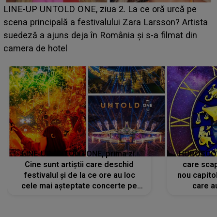
Ce a dezvăluit noua concurentă din "Casa Iubirii" l-a
luat prin surprindere pe Emanuel. CINE ESTE
BĂIATUL VIZAT de Alexandra?! Aflându-se în fața
faptului împlinit, A RECUNOSCUT IMEDIAT: "Am
avut..."
LINE-UP UNTOLD ONE, prima zi.
HOROSCOP 
Cine sunt artiștii care deschid
care scap
festivalul și de la ce ore au loc
nou capitol
cele mai așteptate concerte pe
care a
scena principală?
perioadă 