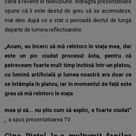
când a revenit în televiziune. Îndrăgita prezentatoare
spune că îi este destul de greu să se acomodeze,
mai ales după ce a stat o perioadă destul de lungă
departe de lumina reflectoarelor.
„Acum, eu încerc să mă reîntorc în viața mea, dar
este un pic ciudat procesul ăsta, pentru că
petreceam foarte mult timp închisă într-un platou,
cu lumină artificială și lumea noastră era doar ce
se întâmpla în platou, iar în momentul de față este
greu să mă reîntorc în viața
mea și să... nu știu cum să explic, e foarte ciudat”
,
a spus prezentatoarea TV.
Gina Pistol le-a mulțumit fanilor