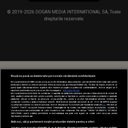
© 2019-2026 DOGAN MEDIA INTERNATIONAL SA, Toate
drepturile rezervate.
Nouă ne pasă ca datele tale personale să rămână confidențiale
Noi și partenerii noștri
589
stocăm și/sau accesăm informații pe dispozitivul dvs., precum identificatorii cookie unici pentru
prelucrarea datelor cu caracter personal. Puteți accepta sau gestiona preferințele dvs. făcând clic mai jos, respectiv vă
puteți opune utilizării unui interes legitim în orice moment pe pagina cu politica de confidențialitate. Aceste alegeri vor fi
raportate partenerilor noștri și nu vă vor afecta navigarea.
Mai multe detalii
Noi si partenerii nostri (retelele de socializare si agentiile de publicitate partenere, precum si furnizorii nostri de servicii de
date analitice) prelucram date pentru a permite website-ului sa functioneze, pentru a personaliza continutul si anunturile
publicitare afisate in functie de interesele si/sau profilul dvs., pentru a va oferi functionalitati aferente retelelor de
socializare si pentru a analiza traficul pe website. Beneficiati de drepturile prevazute de art. 15-22 din GDPR in legatura
cu prelucrarea datelor cu caracter personal. Aceste drepturi pot fi exercitate prin modalitatea indicata
aici
. Prin click pe
“ACCEPT TOATE”, acceptati folosirea tuturor Tehnologiilor de tip Cookie, care implica inclusiv acceptul dvs. cu privire la
stocarea/accesarea informatiilor de catre Vendor-ii cu care colaboram. Prin click pe “VREAU SA MODIFIC SETARILE
INDIVIDUAL” puteti schimba preferintele in mod individual, mai putin cele legate de cookie strict necesare pentru
functionarea website-ului.
Atât noi, cât și partenerii noștri prelucrăm datele pentru a oferi:
Stocarea și/sau accesarea informațiilor de pe un dispozitiv. Măsurarea performanței reclamelor. Utilizarea profilurilor