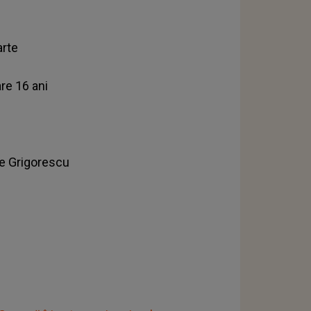
arte
are 16 ani
ae Grigorescu