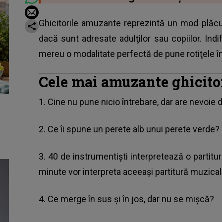
Ghicitorile amuzante reprezintă un mod plăcu
dacă sunt adresate adulţilor sau copiilor. Ind
mereu o modalitate perfectă de pune rotiţele î
Cele mai amuzante ghicitori
1. Cine nu pune nicio întrebare, dar are nevoie
2. Ce îi spune un perete alb unui perete verde?
3. 40 de instrumentişti interpretează o partitu
minute vor interpreta aceeaşi partitură muzica
4. Ce merge în sus şi în jos, dar nu se mişcă?