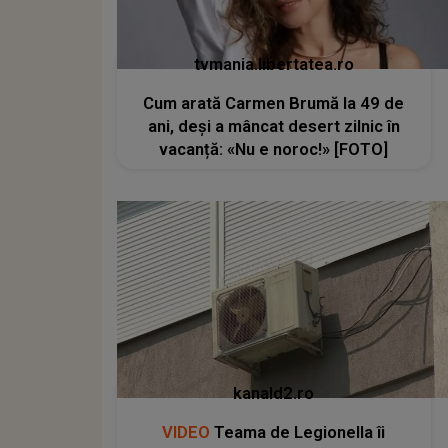
tvmania.libertatea.ro
Cum arată Carmen Brumă la 49 de
ani, deși a mâncat desert zilnic în
vacanță: «Nu e noroc!» [FOTO]
kanald2.ro
VIDEO
Teama de Legionella îi