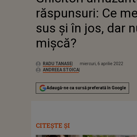
răspunsuri: Ce me
sus şi în jos, dar 
mişcă?
Publicat:
Autor:
luni, 4 aprilie 2022
Actualizat:
RADU TANASE
miercuri, 6 aprilie 2022
Editor Web:
ANDREEA STOICA
Adaugă-ne ca sursă preferată în Google
CITEȘTE ȘI