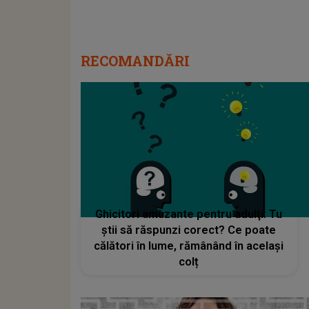
RECOMANDĂRI
Ghicitori amuzante pentru adulţi: Tu
ştii să răspunzi corect? Ce poate
călători în lume, rămânând în același
colț