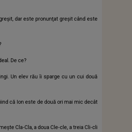
reşit, dar este pronunţat greşit când este
i?
deal. De ce?
ngi. Un elev rău îi sparge cu un cui două
 ştiind că Ion este de două ori mai mic decât
eşte Cla-Cla, a doua Cle-cle, a treia Cli-cli