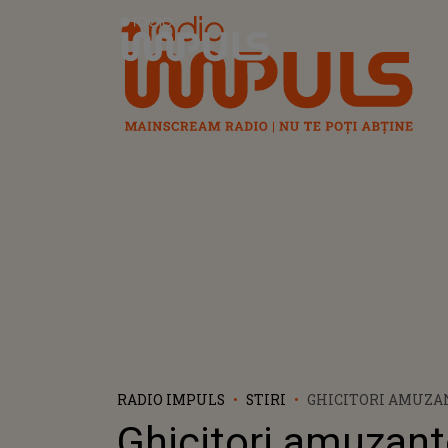
Radio Impuls
RADIO IMPULS
STIRI
GHICITORI AMUZAN
MERGE ÎN SUS ŞI Î
Ghicitori amuzant