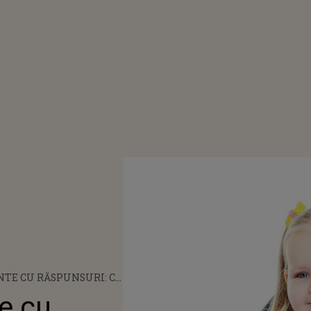
TE CU RĂSPUNSURI: CE
N JOS, DAR NU SE MIŞCĂ?
e cu