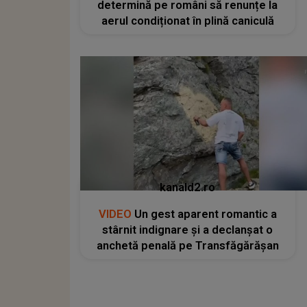
determină pe români să renunțe la
aerul condiționat în plină caniculă
kanald2.ro
VIDEO
Un gest aparent romantic a
stârnit indignare și a declanșat o
anchetă penală pe Transfăgărășan