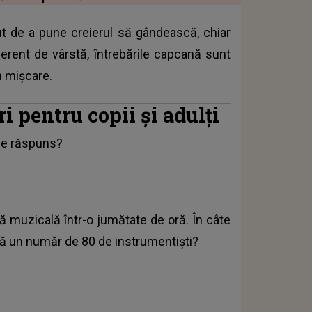
t de a pune creierul să gândească, chiar
iferent de vârstă, întrebările capcană sunt
n mişcare.
 pentru copii şi adulţi
 de răspuns?
ră muzicală într-o jumătate de oră. În câte
lă un număr de 80 de instrumentişti?