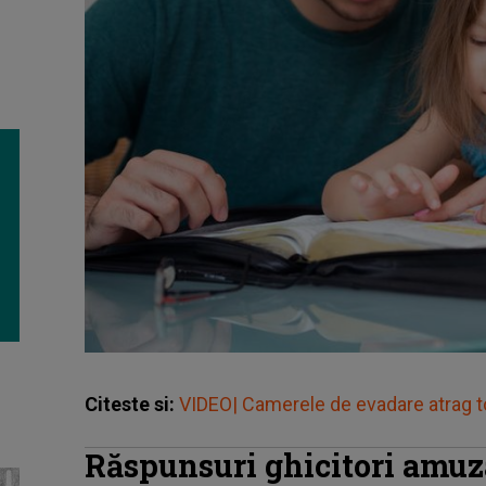
Citeste si:
VIDEO| Camerele de evadare atrag tot
Răspunsuri ghicitori amuz