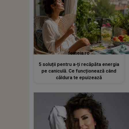
femeia.ro
5 soluții pentru a-ți recăpăta energia
pe caniculă. Ce funcționează când
căldura te epuizează