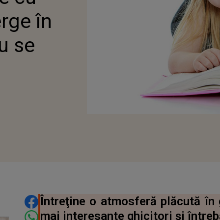
rge în
nu se
DISTRIBUIE ARTICOLUL
Întreţine o atmosferă plăcută în 
mai interesante ghicitori şi între