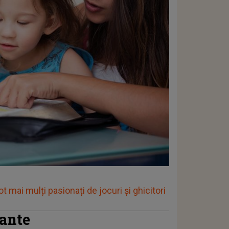
 mai mulți pasionați de jocuri și ghicitori
ante