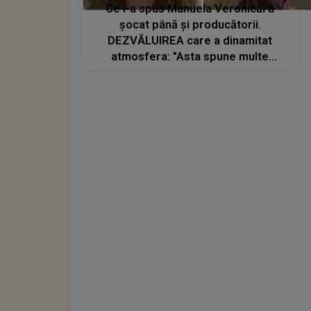
Ce i-a spus Manuela Veronicăi a
șocat până și producătorii.
DEZVĂLUIREA care a dinamitat
atmosfera: "Asta spune multe
despre tine". Concurenta din Casa
Iubirii a încercat să se apere, dar
reacția inițială a fost de ȘOC și
tăcere: "Doamne!"