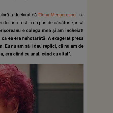
ulară a declarat că
Elena Merișoreanu
i-a
i doi ar fi fost la un pas de căsătorie, însă
rișoreanu e colega mea și am încheiat!
ru că ea era nehotărâtă. A exagerat presa
m. Eu nu am să-i dau replici, că nu am de
a, era când cu unul, când cu altul".