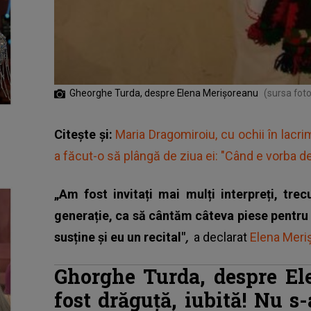
Gheorghe Turda, despre Elena Merișoreanu
(sursa fot
Citește și:
Maria Dragomiroiu, cu ochii în lacr
a făcut-o să plângă de ziua ei: "Când e vorba de
„Am fost invitați mai mulți interpreți, tre
generație, ca să cântăm câteva piese pentru 
susține și eu un recital"
,
a declarat
Elena Meri
Ghorghe Turda, despre El
fost drăguță, iubită! Nu s