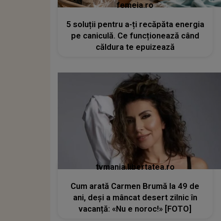
femeia.ro
5 soluții pentru a-ți recăpăta energia
pe caniculă. Ce funcționează când
căldura te epuizează
tvmania.libertatea.ro
Cum arată Carmen Brumă la 49 de
ani, deși a mâncat desert zilnic în
vacanță: «Nu e noroc!» [FOTO]