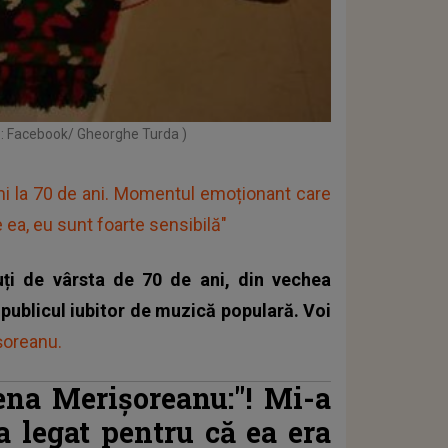
o: Facebook/ Gheorghe Turda )
imi la 70 de ani. Momentul emoționant care
 ea, eu sunt foarte sensibilă"
cuți de vârsta de 70 de ani, din vechea
publicul iubitor de muzică populară. Voi
șoreanu.
ena Merișoreanu:"
! Mi-a
-a legat pentru că ea era