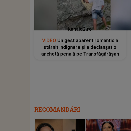
kanald2.ro
VIDEO
Un gest aparent romantic a
stârnit indignare și a declanșat o
anchetă penală pe Transfăgărășan
RECOMANDĂRI