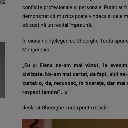
conflicte profesionale şi personale. Puțini ar f
demonstrat că muzica poate vindeca și cele mai a
să susțină un recital împreună.
În ciuda neînțelegerilor, Gheorghe Turda spune
Merișoreanu.
„Eu și Elena ne-am mai văzut, la evenime
civilzate. Ne-am mai certat, de fapt, alții n
curtat-o, da, recunosc, în tinerețe, dar mai 
respect familia"
,
a
declarat Gheorghe Turda pentru
Click!