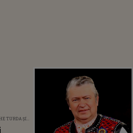
HE TURDA ȘI
MERIȘOREANU
i
ROPAT SECUREA