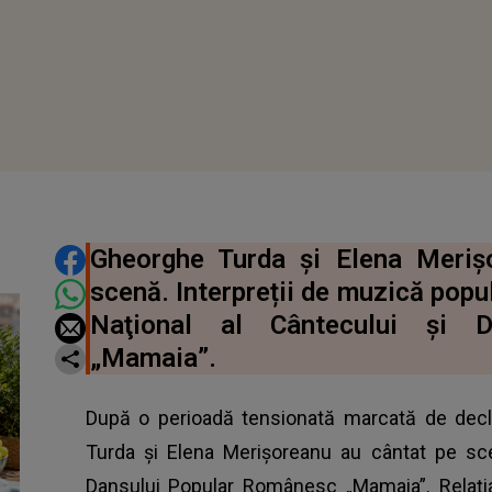
DISTRIBUIE ARTICOLUL
Gheorghe Turda și Elena Meriș
scenă. Interpreții de muzică popul
Naţional al Cântecului şi 
„Mamaia”.
După o perioadă tensionată marcată de decla
Turda și Elena Merișoreanu au cântat pe scen
Dansului Popular Românesc „Mamaia”. Relația