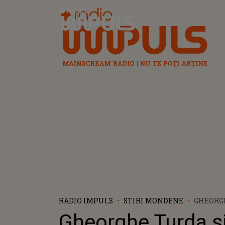
Radio Impuls
RADIO IMPULS
STIRI MONDENE
GHEORG
ELENA 
Gheorghe Turda ș
AU ÎNG