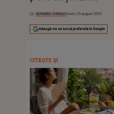
Publicat:
Autor:
vineri, 29 august 2025
Actualizat:
ADRIANA CHIRIAC
vineri, 29 august 2025
Adaugă-ne ca sursă preferată în Google
CITEȘTE ȘI