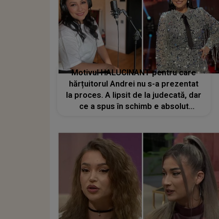
Motivul HALUCINANT pentru care
hărțuitorul Andrei nu s-a prezentat
la proces. A lipsit de la judecată, dar
ce a spus în schimb e absolut
șocant: "Nu am realizat ce se
întâmplă". Declarația din umbră care
stârnește furie