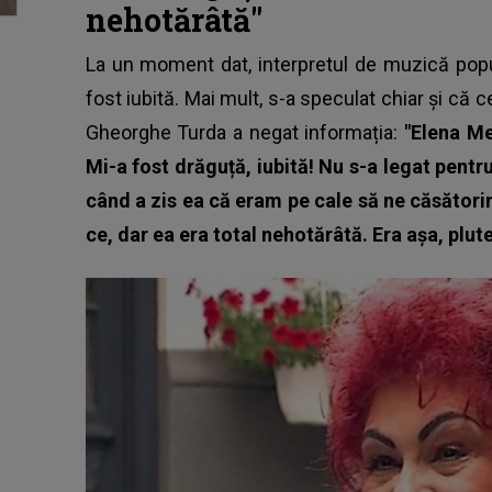
nehotărâtă"
La un moment dat, interpretul de muzică pop
fost iubită. Mai mult, s-a speculat chiar și că ce
Gheorghe Turda a negat informația:
"Elena Me
Mi-a fost drăguță, iubită! Nu s-a legat pent
când a zis ea că eram pe cale să ne căsători
ce, dar ea era total nehotărâtă. Era așa, plute