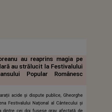
oreanu au reaprins magia pe
ară au strălucit la Festivalului
Dansului Popular Românesc
rații acide și dispute publice, Gheorghe
a Festivalului Naţional al Cântecului şi
 dintre cei doi fusese grav afectată de