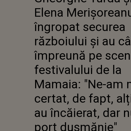
RĂZBOIU
Elena Merișorean
CÂNTAT
SCENA F
DE LA M
îngropat securea
MAI CERT
ALȚII N
războiului și au c
ÎNCĂIER
PORT D
împreună pe sce
festivalului de la
Mamaia: "Ne-am 
certat, de fapt, alț
au încăierat, dar n
port dușmănie"