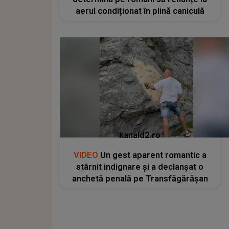
aerul condiționat în plină caniculă
kanald2.ro
VIDEO
Un gest aparent romantic a
stârnit indignare și a declanșat o
anchetă penală pe Transfăgărășan