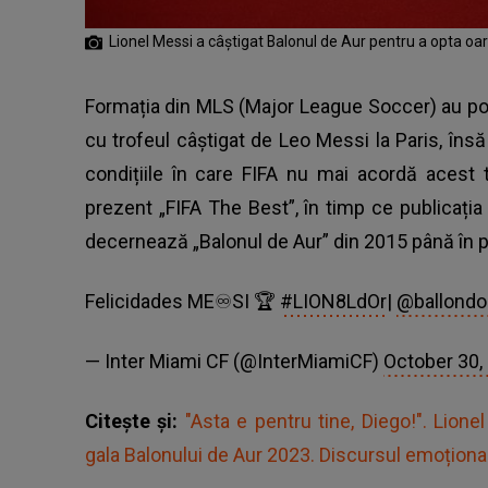
Lionel Messi a câștigat Balonul de Aur pentru a opta oar
Formația din MLS (Major League Soccer) au pos
cu
trofeul câștigat de Leo Messi
la Paris, însă
condițiile în care FIFA nu mai acordă acest 
prezent „FIFA The Best”, în timp ce publicați
decernează „Balonul de Aur” din 2015 până în 
Felicidades ME♾SI 🏆
#LION8LdOr
|
@ballondo
— Inter Miami CF (@InterMiamiCF)
October 30,
Citește și:
"Asta e pentru tine, Diego!". Lion
gala Balonului de Aur 2023. Discursul emoționan