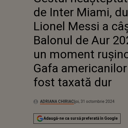
LIONEL 
de Inter Miami, d
CÂȘTIGA
AUR 2023
MOMENT
Lionel Messi a câ
GAFA AM
FOST TA
Balonul de Aur 20
un moment rușino
Gafa americanilor
fost taxată dur
Publicat:
Autor:
marți, 31 octombrie 2023
Actualizat:
ADRIANA CHIRIAC
joi, 31 octombrie 2024
Adaugă-ne ca sursă preferată în Google