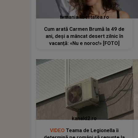
tvmania.libertatea.ro
Cum arată Carmen Brumă la 49 de
ani, deși a mâncat desert zilnic în
vacanță: «Nu e noroc!» [FOTO]
kanald2.ro
VIDEO
Teama de Legionella îi
determină pe români să renunțe la