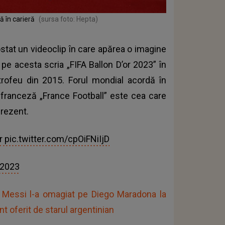
ă în carieră
(sursa foto: Hepta)
tat un videoclip în care apărea o imagine
 pe acesta scria „FIFA Ballon D’or 2023” în
trofeu din 2015. Forul mondial acordă în
a franceză „France Football” este cea care
prezent.
r
pic.twitter.com/cpOiFNiIjD
 2023
el Messi l-a omagiat pe Diego Maradona la
t oferit de starul argentinian