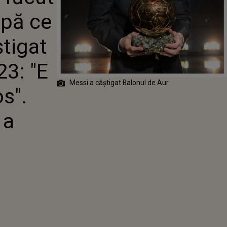
MESSI A
upă ce
T BALONUL DE
: "E UN
 RUȘINOS".
știgat
ERICANILOR A
XATĂ DUR
23: "E
Messi a câștigat Balonul de Aur
s".
 a