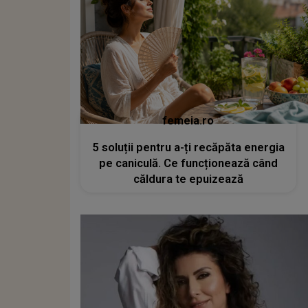
femeia.ro
5 soluții pentru a-ți recăpăta energia
pe caniculă. Ce funcționează când
căldura te epuizează