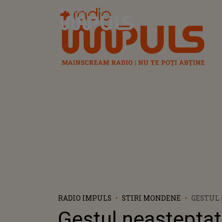
Radio Impuls
RADIO IMPULS
STIRI MONDENE
GESTUL
FĂCUT D
Gestul neașteptat
MIAMI, 