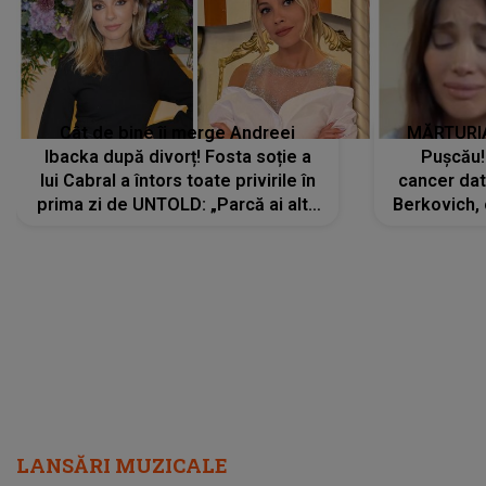
Cât de bine îi merge Andreei
MĂRTURIA
Ibacka după divorț! Fosta soție a
Pușcău!
lui Cabral a întors toate privirile în
cancer dato
prima zi de UNTOLD: „Parcă ai altă
Berkovich, 
strălucire, emani putere,
accident ru
încredere, siguranță...”
Dacă nu 
LANSĂRI MUZICALE