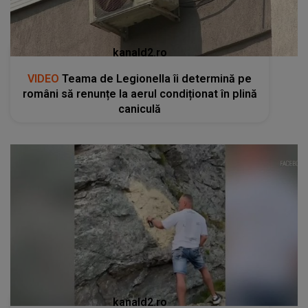
kanald2.ro
VIDEO
Teama de Legionella îi determină pe
români să renunțe la aerul condiționat în plină
caniculă
kanald2.ro