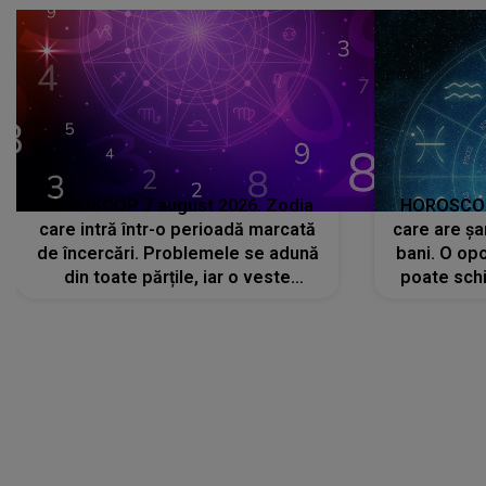
HOROSCOP 7 august 2026. Zodia
HOROSCOP 
care intră într-o perioadă marcată
care are șa
de încercări. Problemele se adună
bani. O opo
din toate părțile, iar o veste
poate schi
neașteptată îi dă planurile peste
la
cap