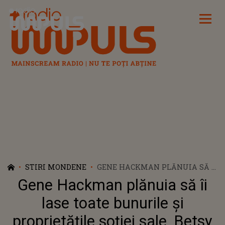
Radio Impuls
STIRI MONDENE
GENE HACKMAN PLĂNUIA SĂ ÎI
LASE TOATE BUNURILE ȘI
Gene Hackman plănuia să îi
PROPRIETĂȚILE SOȚIEI SALE,
BETSY ARAKAMA ȘI NU CELOR
lase toate bunurile și
3 COPII AI SĂI. ÎNCEPE BĂTĂLIA
proprietățile soției sale, Betsy
PE TESTAMENTUL ACTORULUI