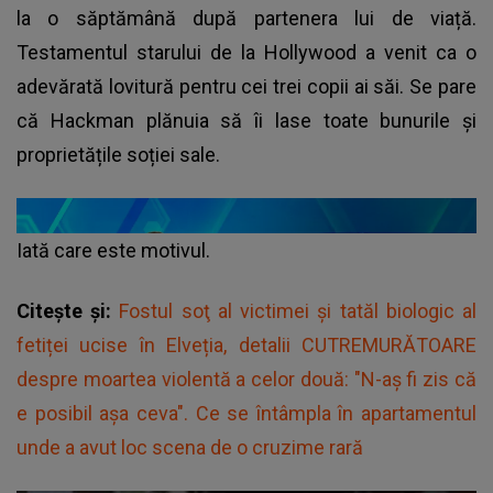
la o săptămână după partenera lui de viață.
Testamentul starului de la Hollywood a venit ca o
adevărată lovitură pentru cei trei copii ai săi. Se pare
că Hackman plănuia să îi lase toate bunurile și
proprietățile soției sale.
Iată care este motivul.
Citește și:
Fostul soţ al victimei și tatăl biologic al
fetiței ucise în Elveția, detalii CUTREMURĂTOARE
despre moartea violentă a celor două: "N-aş fi zis că
e posibil aşa ceva". Ce se întâmpla în apartamentul
unde a avut loc scena de o cruzime rară