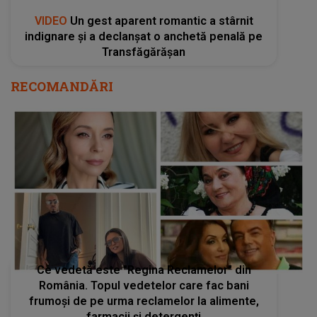
VIDEO
Un gest aparent romantic a stârnit
indignare și a declanșat o anchetă penală pe
Transfăgărășan
RECOMANDĂRI
Ce vedetă este "Regina Reclamelor" din
România. Topul vedetelor care fac bani
frumoși de pe urma reclamelor la alimente,
farmacii și detergenți