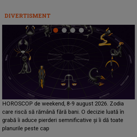
DIVERTISMENT
Emanuel a ținut ACEST DETALIU ASCUNS până
acum! În fața Alexandrei, concurentul din Casa Iubirii
face o MĂRTURISIRE NEAȘTEPTATĂ despre mama
sa: "I-am spus și ei în față, eu nu te iubesc pentru
că..."