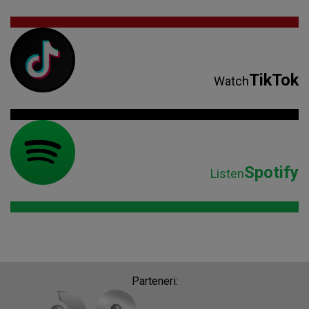
TikTok
Watch
Spotify
Listen
Parteneri: