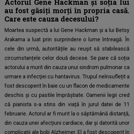
Actorul Gene Hackman și soția lui
au fost găsiți morți în propria casă.
Care este cauza decesului?
Moartea suspectă a lui Gene Hackman și a lui Betsy
Arakama a luat prin surprindere o lume întreagă. În
cele din urmă, autoritățile au reușit să stabilească
circumstanțele celor două decese. Se pare că soția
actorului a murit din cauza unui sindrom pulmonar ca
urmare a infecţiei cu
hantavirus
. Trupul neînsuflețit a
fost descoperit în baie cu un flacon de medicamente
deschis şi cu pastile împrăştiate. Oamenii legii cred
că pianista s-a stins din viață în jurul datei de 11
februarie. Actorul ar fi murit la o săptămână distanță,
din cauza unei afecțiuni cardiace, dar și datorită unor
complicații ale bolii Alzheimer. El a fost descoperit în