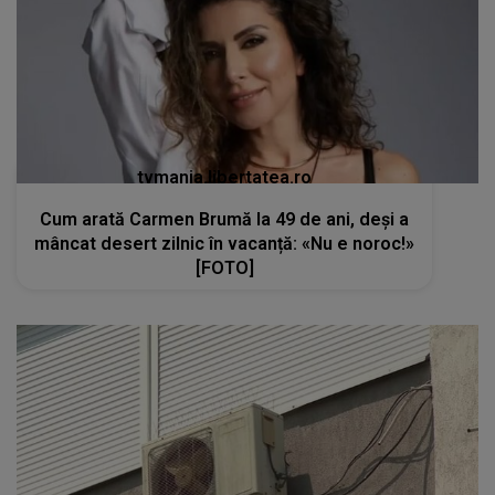
tvmania.libertatea.ro
Cum arată Carmen Brumă la 49 de ani, deși a
mâncat desert zilnic în vacanță: «Nu e noroc!»
[FOTO]