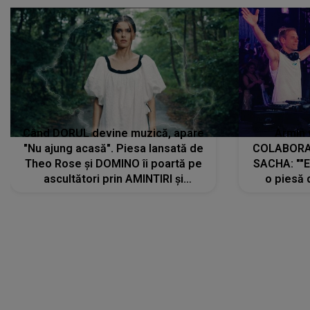
Când DORUL devine muzică, apare
Armin 
"Nu ajung acasă". Piesa lansată de
COLABORAR
Theo Rose și DOMINO îi poartă pe
SACHA: ""E
ascultători prin AMINTIRI și
o piesă 
REGĂSIRI, iar drumul emoțiilor
imediat pre
trece prin sufletul publicului:
cu mine șt
"Pentru toți cei care au plecat
păstrăm do
departe ca să le fie mai bine"