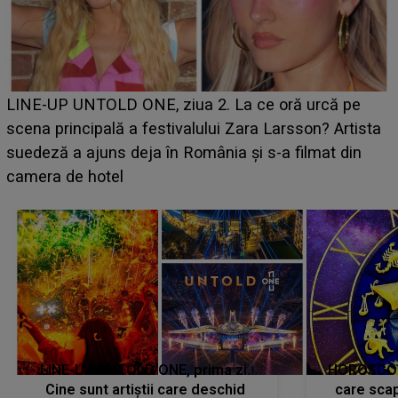
Ce a dezvăluit noua concurentă din "Casa Iubirii" l-a
luat prin surprindere pe Emanuel. CINE ESTE
BĂIATUL VIZAT de Alexandra?! Aflându-se în fața
faptului împlinit, A RECUNOSCUT IMEDIAT: "Am
avut..."
LINE-UP UNTOLD ONE, prima zi.
HOROSCOP 
Cine sunt artiștii care deschid
care scap