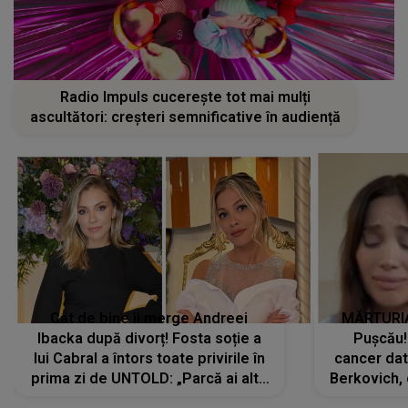
Radio Impuls cucerește tot mai mulți
ascultători: creșteri semnificative în audiență
Cât de bine îi merge Andreei
MĂRTURIA
Ibacka după divorț! Fosta soție a
Pușcău!
lui Cabral a întors toate privirile în
cancer dato
prima zi de UNTOLD: „Parcă ai altă
Berkovich, 
strălucire, emani putere,
accident ru