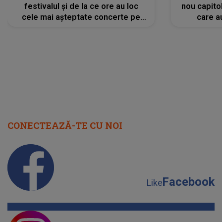
festivalul și de la ce ore au loc
nou capitol
cele mai așteptate concerte pe
care a
scena principală?
perioadă 
CONECTEAZĂ-TE CU NOI
Facebook
Like