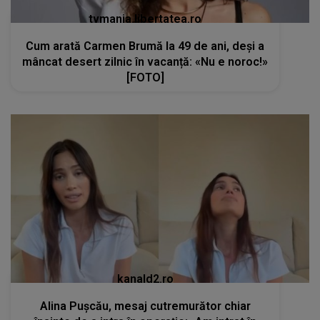
tvmania.libertatea.ro
Cum arată Carmen Brumă la 49 de ani, deși a
mâncat desert zilnic în vacanță: «Nu e noroc!»
[FOTO]
kanald2.ro
Alina Pușcău, mesaj cutremurător chiar