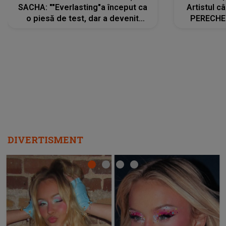
SACHA: ""Everlasting"a început ca
Artistul 
o piesă de test, dar a devenit
PERECHE 
imediat preferata fanilor. Sacha și
care aleg
cu mine știam că nu am putea să o
același dr
păstrăm doar pentru noi prea mult
R
timp"
DIVERTISMENT