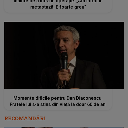
înainte de a intra în operație: „Am intrat în
metastază. E foarte greu”
kanald2.ro
Momente dificile pentru Dan Diaconescu.
Fratele lui s-a stins din viață la doar 60 de ani
RECOMANDĂRI