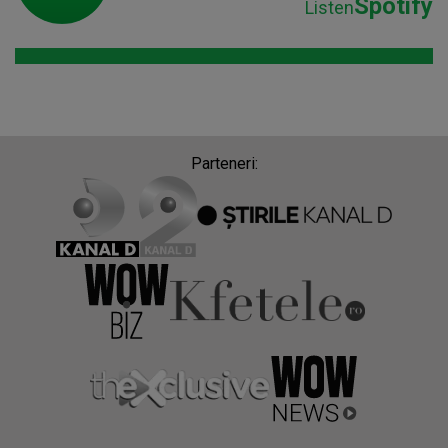
Spotify
Listen
Parteneri: