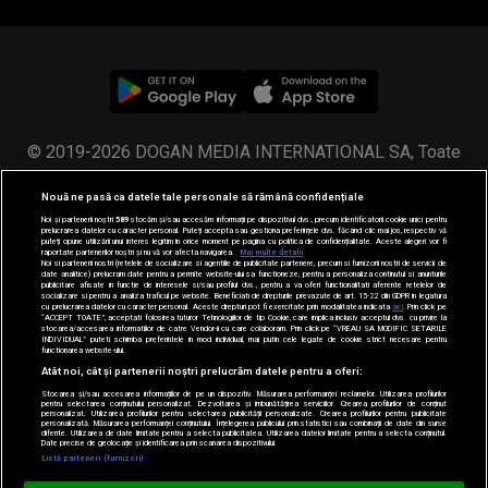
© 2019-2026 DOGAN MEDIA INTERNATIONAL SA, Toate
drepturile rezervate.
Nouă ne pasă ca datele tale personale să rămână confidențiale
Noi și partenerii noștri
589
stocăm și/sau accesăm informații pe dispozitivul dvs., precum identificatorii cookie unici pentru
prelucrarea datelor cu caracter personal. Puteți accepta sau gestiona preferințele dvs. făcând clic mai jos, respectiv vă
puteți opune utilizării unui interes legitim în orice moment pe pagina cu politica de confidențialitate. Aceste alegeri vor fi
raportate partenerilor noștri și nu vă vor afecta navigarea.
Mai multe detalii
Noi si partenerii nostri (retelele de socializare si agentiile de publicitate partenere, precum si furnizorii nostri de servicii de
date analitice) prelucram date pentru a permite website-ului sa functioneze, pentru a personaliza continutul si anunturile
publicitare afisate in functie de interesele si/sau profilul dvs., pentru a va oferi functionalitati aferente retelelor de
socializare si pentru a analiza traficul pe website. Beneficiati de drepturile prevazute de art. 15-22 din GDPR in legatura
cu prelucrarea datelor cu caracter personal. Aceste drepturi pot fi exercitate prin modalitatea indicata
aici
. Prin click pe
“ACCEPT TOATE”, acceptati folosirea tuturor Tehnologiilor de tip Cookie, care implica inclusiv acceptul dvs. cu privire la
stocarea/accesarea informatiilor de catre Vendor-ii cu care colaboram. Prin click pe “VREAU SA MODIFIC SETARILE
INDIVIDUAL” puteti schimba preferintele in mod individual, mai putin cele legate de cookie strict necesare pentru
functionarea website-ului.
Atât noi, cât și partenerii noștri prelucrăm datele pentru a oferi:
Stocarea și/sau accesarea informațiilor de pe un dispozitiv. Măsurarea performanței reclamelor. Utilizarea profilurilor
pentru selectarea conținutului personalizat. Dezvoltarea și îmbunătățirea serviciilor. Crearea profilurilor de conținut
personalizat. Utilizarea profilurilor pentru selectarea publicității personalizate. Crearea profilurilor pentru publicitate
personalizată. Măsurarea performanței conținutului. Înțelegerea publicului prin statistici sau combinații de date din surse
diferite. Utilizarea de date limitate pentru a selecta publicitatea. Utilizarea datelor limitate pentru a selecta conținutul.
Date precise de geolocație și identificarea prin scanarea dispozitivului.
Listă parteneri (furnizori)