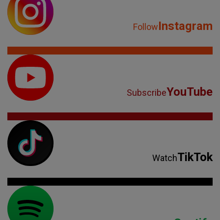
Instagram
Follow
YouTube
Subscribe
TikTok
Watch