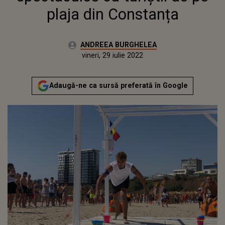
plaja din Constanța
Autor:
ANDREEA BURGHELEA
Publicat:
marți, 27 iulie 2021
Actualizat:
vineri, 29 iulie 2022
Adaugă-ne ca sursă preferată în Google