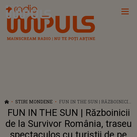
Radio Impuls
STIRI MONDENE
FUN IN THE SUN | RĂZBOINICII
DE LA SURVIVOR ROMÂNIA,
FUN IN THE SUN | Războinicii
TRASEU SPECTACULOS CU
TURIȘTII DE PE PLAJA DIN
de la Survivor România, traseu
CONSTANȚA
spectaculos cu turiștii de pe