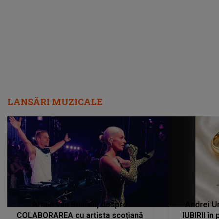
încredere, siguranță...”
Dacă nu 
LANSĂRI MUZICALE
Armin van Buuren, despre
Andrei U
COLABORAREA cu artista scoțiană
IUBIRII în