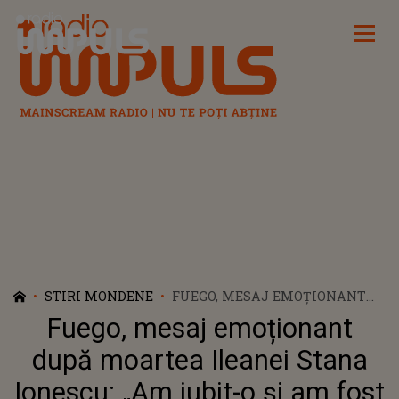
Radio Impuls
STIRI MONDENE
FUEGO, MESAJ EMOȚIONANT
DUPĂ MOARTEA ILEANEI
Fuego, mesaj emoționant
STANA IONESCU: „AM IUBIT-O ȘI
AM FOST ONORAT SĂ O AM
după moartea Ileanei Stana
APROAPE”
Ionescu: „Am iubit-o și am fost