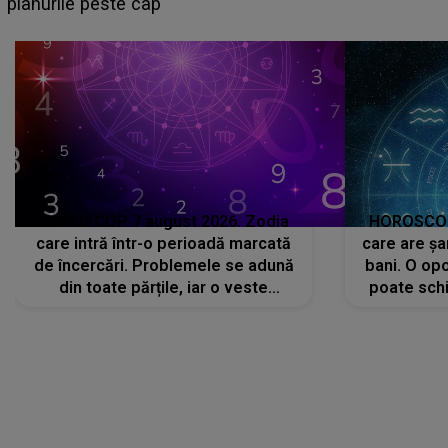
sa: "I-am spus și ei în față, eu nu te iubesc pentru
că..."
HOROSCOP 7 august 2026. Zodia
HOROSCOP 
care intră într-o perioadă marcată
care are șa
de încercări. Problemele se adună
bani. O opo
din toate părțile, iar o veste
poate schi
neașteptată îi dă planurile peste
la
cap