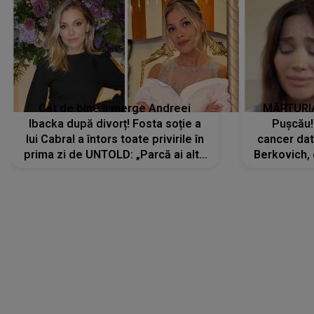
Cât de bine îi merge Andreei
MĂRTURIA
Ibacka după divorț! Fosta soție a
Pușcău!
lui Cabral a întors toate privirile în
cancer dato
prima zi de UNTOLD: „Parcă ai altă
Berkovich, 
strălucire, emani putere,
accident ru
încredere, siguranță...”
Dacă nu 