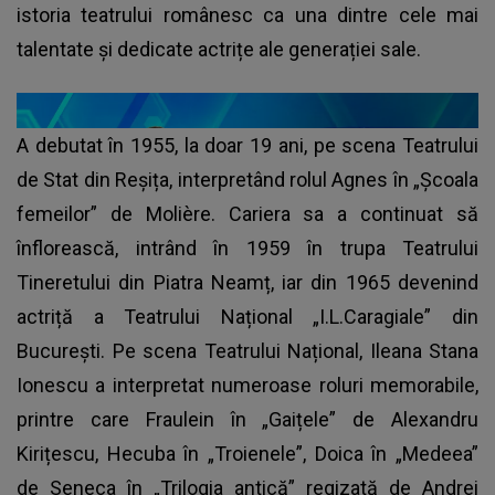
istoria teatrului românesc ca una dintre cele mai
talentate și dedicate actrițe ale generației sale.
A debutat în 1955, la doar 19 ani, pe scena Teatrului
de Stat din Reșița, interpretând rolul Agnes în „Școala
femeilor” de Molière. Cariera sa a continuat să
înflorească, intrând în 1959 în trupa Teatrului
Tineretului din Piatra Neamț, iar din 1965 devenind
actriță a Teatrului Național „I.L.Caragiale” din
București. Pe scena Teatrului Național, Ileana Stana
Ionescu a interpretat numeroase roluri memorabile,
printre care Fraulein în „Gaițele” de Alexandru
Kirițescu, Hecuba în „Troienele”, Doica în „Medeea”
de Seneca în „Trilogia antică” regizată de Andrei