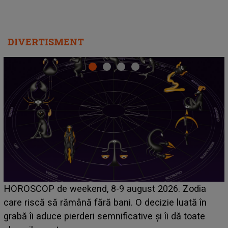
DIVERTISMENT
Emanuel a ținut ACEST DETALIU ASCUNS până
acum! În fața Alexandrei, concurentul din Casa Iubirii
face o MĂRTURISIRE NEAȘTEPTATĂ despre mama