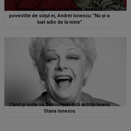
Ultimele clipe ale Ilenei Stana Ionescu
povestite de soțul ei, Andrei Ionescu: ”Nu și-a
luat adio de la mine”
Când și unde va fi înmormântată actrița Ileana
Stana Ionescu