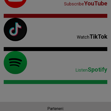
YouTube
Subscribe
TikTok
Watch
Spotify
Listen
Parteneri: