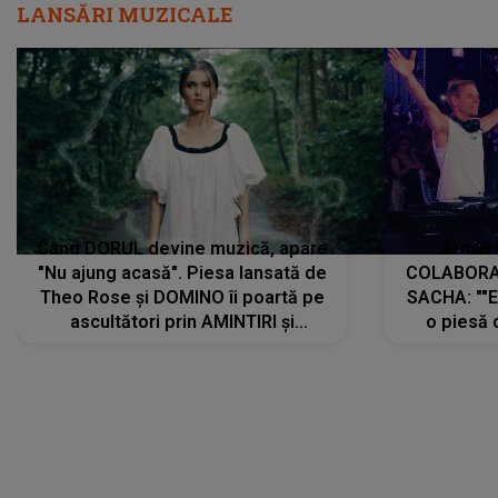
LANSĂRI MUZICALE
Când DORUL devine muzică, apare
Armin 
"Nu ajung acasă". Piesa lansată de
COLABORAR
Theo Rose și DOMINO îi poartă pe
SACHA: ""E
ascultători prin AMINTIRI și
o piesă 
REGĂSIRI, iar drumul emoțiilor
imediat pre
trece prin sufletul publicului:
cu mine șt
"Pentru toți cei care au plecat
păstrăm do
departe ca să le fie mai bine"