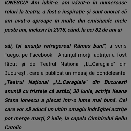
IONESCU! Am iubit-o, am văzut-o în numeroase
roluri la teatru, a fost o inspirație și sunt onorat că
am avut-o aproape în multe din emisiunile mele
peste ani, inclusiv în 2018, când, la cei 82 de ani ai
săi, își anunța retragerea! Rămas bun!”
, a scris
Fuego, pe Facebook. Anunțul morții actriței a fost
făcut și de Teatrul Național „I.L.Caragiale” din
București, care a publicat un mesaj de condoleanțe:
„Teatrul Național „I.L.Caragiale” din București
anunță cu tristețe că astăzi, 30 iunie, actrița Ileana
Stana Ionescu a plecat într-o lume mai bună. Cei
care vor să aducă un ultim omagiu îndrăgitei actrițe
pot merge marți, 2 iulie, la capela Cimitirului Bellu
Catolic.