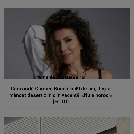
tvmania.libertatea.ro
Cum arată Carmen Brumă la 49 de ani, deși a
mâncat desert zilnic în vacanță: «Nu e noroc!»
[FOTO]