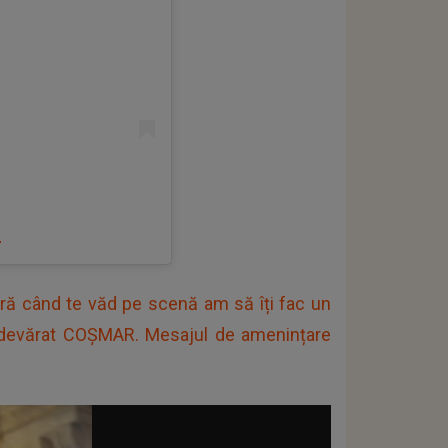
)
ară când te văd pe scenă am să îți fac un
 adevărat COȘMAR. Mesajul de amenințare