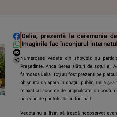
DISTRIBUIE ARTICOLUL
Delia, prezentă la ceremonia de
Imaginile fac înconjurul internetul
Numeroase vedete din showbiz au particip
Preşedinte. Anca Serea alături de soţul ei, A
faimoasa Delia. Toţi au fost prezenţi pe plato
obișnuită să apară în spațiul public, Delia și-a 
relaxat cu accente de originalitate: un costum l
pereche de pantofi albi cu toc înalt.
Vedeta nu a lăsat să treacă neobservat eveni