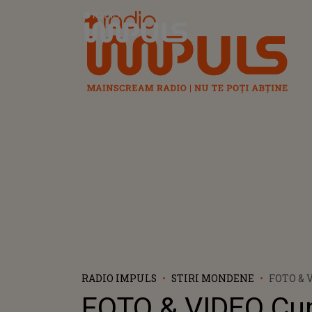
Radio Impuls
RADIO IMPULS
STIRI MONDENE
FOTO & 
FĂCUT D
FOTO & VIDEO Cum
LA CER