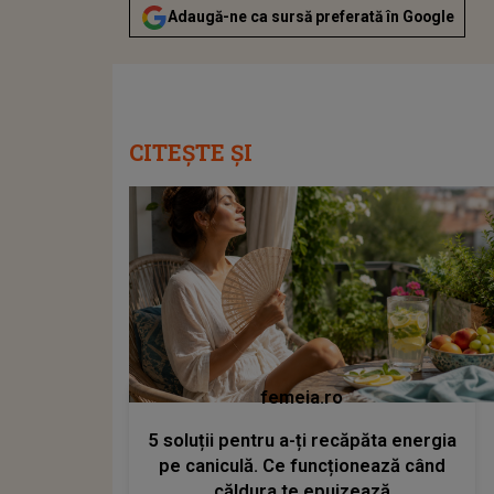
Adaugă-ne ca sursă preferată în Google
CITEȘTE ȘI
femeia.ro
5 soluții pentru a-ți recăpăta energia
pe caniculă. Ce funcționează când
căldura te epuizează