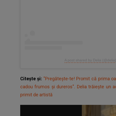
A post shared by Delia (@delia
Citește și:
"Pregătește-te! Promit că prima o
cadou frumos și dureros". Delia trăiește un
primit de artistă