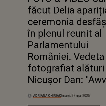
DESFĂȘ
făcut Delia apariți
PLENUL
PARLAM
ROMÂNIE
ceremonia desfăș
FOTOGR
DE NICUŞOR DAN:
în plenul reunit al
"AWW"
Parlamentului
României. Vedeta 
fotografiat alături
Nicuşor Dan: "Aw
Publicat:
Autor:
marți, 27 mai 2025
Actualizat:
ADRIANA CHIRIAC
marți, 27 mai 2025