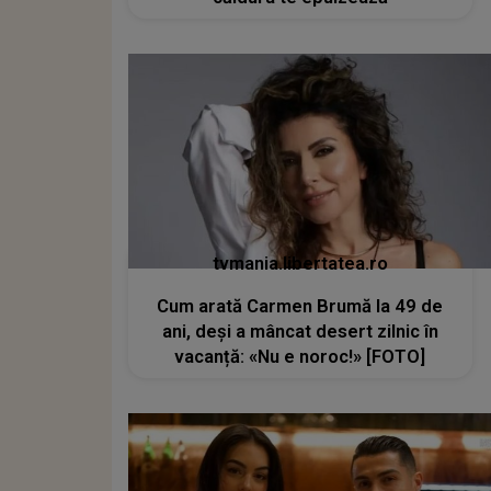
tvmania.libertatea.ro
Cum arată Carmen Brumă la 49 de
ani, deși a mâncat desert zilnic în
vacanță: «Nu e noroc!» [FOTO]