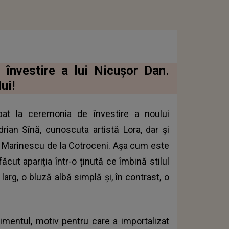
 învestire a lui Nicuşor Dan.
ui!
at la ceremonia de învestire a noului
drian Sînă, cunoscuta artistă Lora, dar şi
ul Marinescu de la Cotroceni. Așa cum este
făcut apariția într-o ținută ce îmbină stilul
arg, o bluză albă simplă și, în contrast, o
mentul, motiv pentru care a importalizat