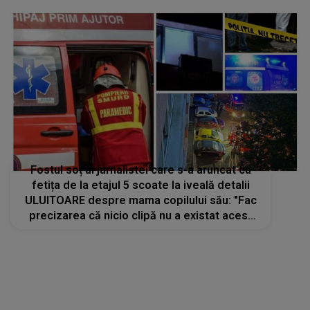
Fostul soț al jurnalistei care s-a aruncat cu
fetița de la etajul 5 scoate la iveală detalii
ULUITOARE despre mama copilului său: "Fac
precizarea că nicio clipă nu a existat acest
lucru". Dezvăluirea bărbatului te lasă fără
cuvinte