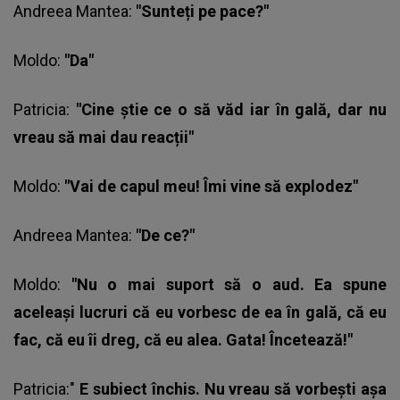
Andreea Mantea:
"Sunteți pe pace?"
Moldo:
"Da"
Patricia:
"Cine știe ce o să văd iar în gală, dar nu
vreau să mai dau reacții"
Moldo
:
"Vai de capul meu! Îmi vine să explodez"
Andreea Mantea:
"De ce?"
Moldo:
"Nu o mai suport să o aud. Ea spune
aceleași lucruri că eu vorbesc de ea în gală, că eu
fac, că eu îi dreg, că eu alea. Gata! Încetează!"
Patricia:"
E subiect închis. Nu vreau să vorbești așa