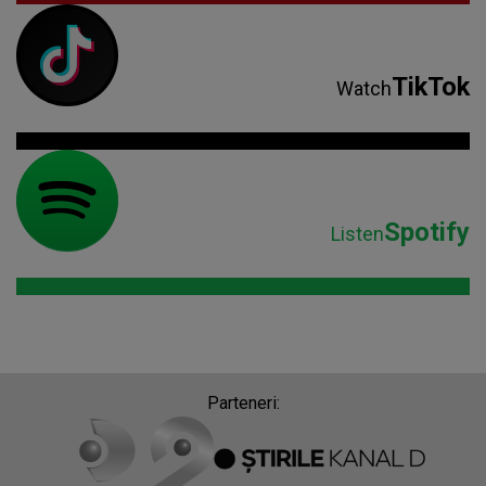
TikTok
Watch
Spotify
Listen
Parteneri: