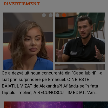
DIVERTISMENT
HOROSCOP de weekend, 8-9
ntă din "Casa Iubirii" l-a
care riscă să rămână fără ba
Emanuel. CINE ESTE
grabă îi aduce pierderi semnif
a?! Aflându-se în fața
planurile peste cap
UNOSCUT IMEDIAT: "Am