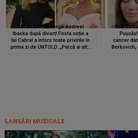
Cât de bine îi merge Andreei
MĂRTURIA
Ibacka după divorț! Fosta soție a
Pușcău!
lui Cabral a întors toate privirile în
cancer dato
prima zi de UNTOLD: „Parcă ai altă
Berkovich, 
strălucire, emani putere,
accident ru
încredere, siguranță...”
Dacă nu 
LANSĂRI MUZICALE