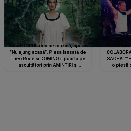
Când DORUL devine muzică, apare
Armin 
"Nu ajung acasă". Piesa lansată de
COLABORAR
Theo Rose și DOMINO îi poartă pe
SACHA: ""E
ascultători prin AMINTIRI și
o piesă 
REGĂSIRI, iar drumul emoțiilor
imediat pre
trece prin sufletul publicului:
cu mine șt
"Pentru toți cei care au plecat
păstrăm do
departe ca să le fie mai bine"