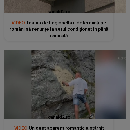
kanald2.ro
VIDEO
Teama de Legionella îi determină pe
români să renunțe la aerul condiționat în plină
caniculă
kanald2.ro
VIDEO
Un gest aparent romantic a stârnit