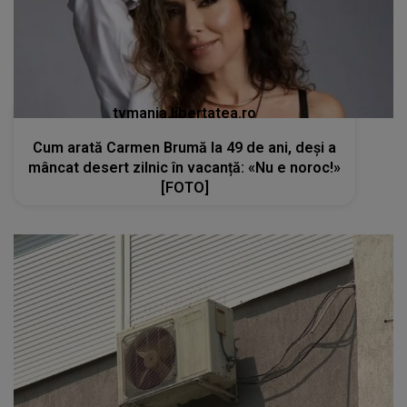
tvmania.libertatea.ro
Cum arată Carmen Brumă la 49 de ani, deși a
mâncat desert zilnic în vacanță: «Nu e noroc!»
[FOTO]