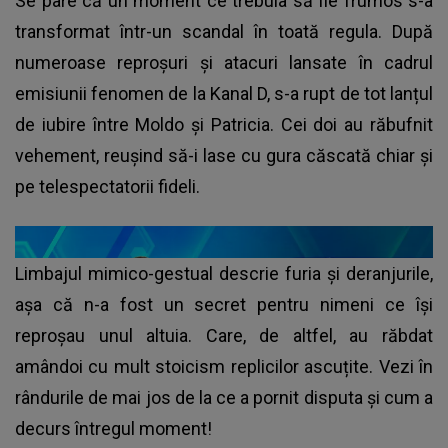
Se pare că un moment ce trebuia să fie frumos s-a
transformat într-un scandal în toată regula. După
numeroase reproșuri și atacuri lansate în cadrul
emisiunii fenomen de la Kanal D, s-a rupt de tot lanțul
de iubire între Moldo și Patricia. Cei doi au răbufnit
vehement, reușind să-i lase cu gura căscată chiar și
pe telespectatorii fideli.
Limbajul mimico-gestual descrie furia și deranjurile,
așa că n-a fost un secret pentru nimeni ce își
reproșau unul altuia. Care, de altfel, au răbdat
amândoi cu mult stoicism replicilor ascuțite. Vezi în
rândurile de mai jos de la ce a pornit disputa și cum a
decurs întregul moment!