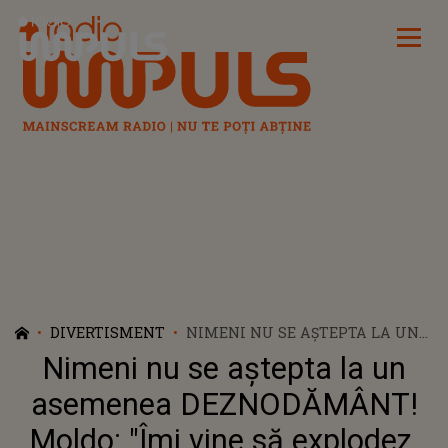
Radio Impuls
DIVERTISMENT
NIMENI NU SE AȘTEPTA LA UN
ASEMENEA DEZNODĂMÂNT!
Nimeni nu se aștepta la un
MOLDO: "ÎMI VINE SĂ EXPLODEZ.
GATA! ÎNCETEAZĂ!". PATRICIA:
asemenea DEZNODĂMÂNT!
"NU VREAU SĂ VORBEȘTI AȘA DE
Moldo: "Îmi vine să explodez.
SUS CU MINE". CONCURENȚII