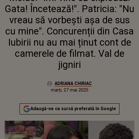
DIN CASA IUBIRII NU AU MAI
Gata! Încetează!". Patricia: "Nu
ȚINUT CONT DE CAMERELE DE
FILMAT. VAL DE JIGNIRI
vreau să vorbești așa de sus
cu mine". Concurenții din Casa
Iubirii nu au mai ținut cont de
camerele de filmat. Val de
jigniri
Autor:
ADRIANA CHIRIAC
Publicat:
marți, 27 mai 2025
Actualizat:
marți, 27 mai 2025
Adaugă-ne ca sursă preferată în Google