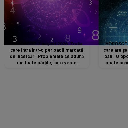
HOROSCOP 7 august 2026. Zodia
HOROSCOP 
care intră într-o perioadă marcată
care are șa
de încercări. Problemele se adună
bani. O opo
din toate părțile, iar o veste
poate schi
neașteptată îi dă planurile peste
la
cap