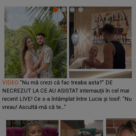
Cine este Bianca, tânăra clujeancă luată pe scenă la
UNTOLD ONE de Zara Larsson? Aceasta a dezvăluit
ce i-a spus artista suedeză în culise: „Nu am fost
pregătită...”