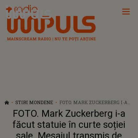
Radio Impuls
STIRI MONDENE
FOTO. MARK ZUCKERBERG I-A
FĂCUT STATUIE ÎN CURTE
FOTO. Mark Zuckerberg i-a
SOȚIEI SALE. MESAJUL
TRANSMIS DE FONDATORUL
făcut statuie în curte soției
FACEBOOK
sale. Mesajul transmis de