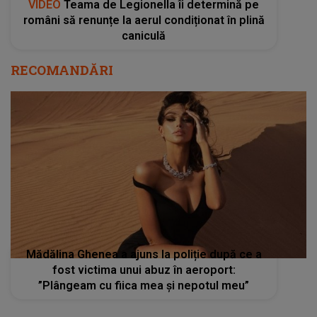
VIDEO
Teama de Legionella îi determină pe
români să renunțe la aerul condiționat în plină
caniculă
RECOMANDĂRI
Mădălina Ghenea a ajuns la poliție după ce a
fost victima unui abuz în aeroport:
”Plângeam cu fiica mea și nepotul meu”