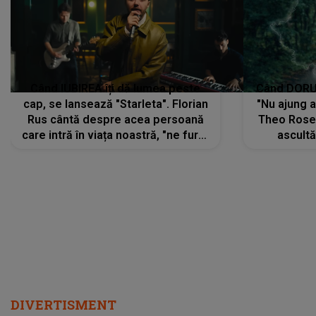
Când IUBIREA îți dă lumea peste
Când DORUL
cap, se lansează "Starleta". Florian
"Nu ajung 
Rus cântă despre acea persoană
Theo Rose 
care intră în viața noastră, "ne fură"
ascultă
toate PRIVIRILE, toate GÂNDURILE,
REGĂSIRI
tot UNIVERSUL și fără să ne dăm
trece pr
seama, ajunge să fie motivul
"Pentru t
pentru care zâmbim
departe 
DIVERTISMENT