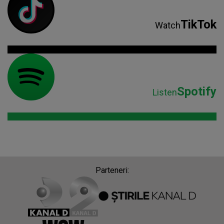
TikTok
Watch
Spotify
Listen
Parteneri: