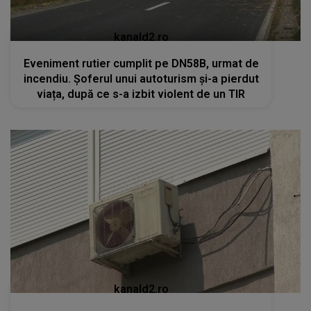
kanald2.ro
Eveniment rutier cumplit pe DN58B, urmat de
incendiu. Șoferul unui autoturism și-a pierdut
viața, după ce s-a izbit violent de un TIR
kanald2.ro