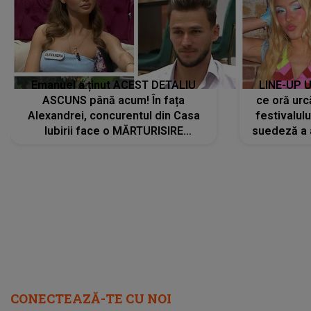
Emanuel a ținut ACEST DETALIU
LINE-UP U
ASCUNS până acum! În fața
ce oră urc
Alexandrei, concurentul din Casa
festivalul
Iubirii face o MĂRTURISIRE
suedeză a a
NEAȘTEPTATĂ despre mama sa:
s-a film
"I-am spus și ei în față, eu nu te
iubesc pentru că..."
CONECTEAZĂ-TE CU NOI