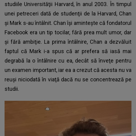
studiile Universităţii Harvard, în anul 2003. În timpul
unei petreceri dată de studenţii de la Harvard, Chan
şi Mark s-au întâlnit. Chan îşi aminteşte că fondatorul
Facebook era un tip tocilar, fără prea mult umor, dar
şi fără ambiţie. La prima întâlnire, Chan a dezvăluit
faptul că Mark i-a spus că ar prefera să iasă mai
degrabă la o întâlnire cu ea, decât să înveţe pentru
un examen important, iar ea a crezut că acesta nu va
reuşi niciodată în viaţă dacă nu se concentrează pe
studii.