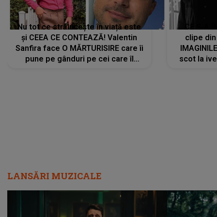
Nu tot ce strălucește în viață este
CE S-A Î
și CEEA CE CONTEAZĂ! Valentin
clipe din
Sanfira face O MĂRTURISIRE care îi
IMAGINIL
pune pe gânduri pe cei care îl
scot la ive
urmăresc în ONLINE. Mesajul
despre 
artistului este despre ceva ce
uităm cu toții, uneori: "La final, nu
vom..."
LANSĂRI MUZICALE