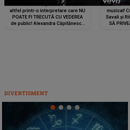
De această dată, "Dilaila" se simte
COLABORAR
altfel printr-o interpretare care NU
muzical! C
POATE FI TRECUTĂ CU VEDEREA
Savali și Ri
de public! Alexandra Căpitănescu
SĂ PRIV
a lansat VERSIUNEA LIVE a piesei
DIVERTISMENT