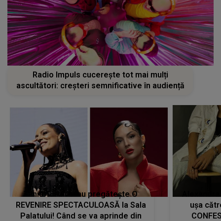
Radio Impuls cucerește tot mai mulți
ascultători: creșteri semnificative în audiență
Tania Turtureanu pregătește O
Alexandra
REVENIRE SPECTACULOASĂ la Sala
ușa cătr
Palatului! Când se va aprinde din
CONFES