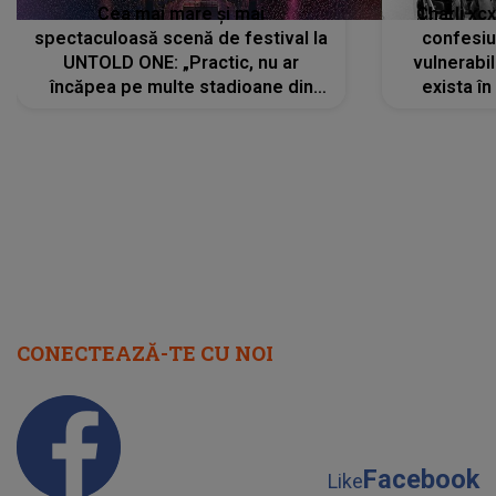
Cea mai mare și mai
Charli xc
spectaculoasă scenă de festival la
confesiu
UNTOLD ONE: „Practic, nu ar
vulnerabil
încăpea pe multe stadioane din
exista în
lume”. Evenimentul începe joi, 6
august 2026
CONECTEAZĂ-TE CU NOI
Facebook
Like