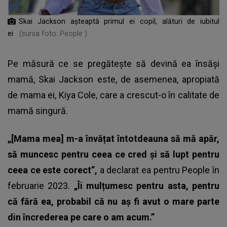
Skai Jackson așteaptă primul ei copil, alături de iubitul
ei
(sursa foto: People )
Pe măsură ce se pregătește să devină ea însăși
mamă, Skai Jackson este, de asemenea, apropiată
de mama ei, Kiya Cole, care a crescut-o în calitate de
mamă singură.
„[Mama mea] m-a învățat întotdeauna să mă apăr,
să muncesc pentru ceea ce cred și să lupt pentru
ceea ce este corect”,
a declarat ea pentru People în
februarie 2023.
„Îi mulțumesc pentru asta, pentru
că fără ea, probabil că nu aș fi avut o mare parte
din încrederea pe care o am acum.”