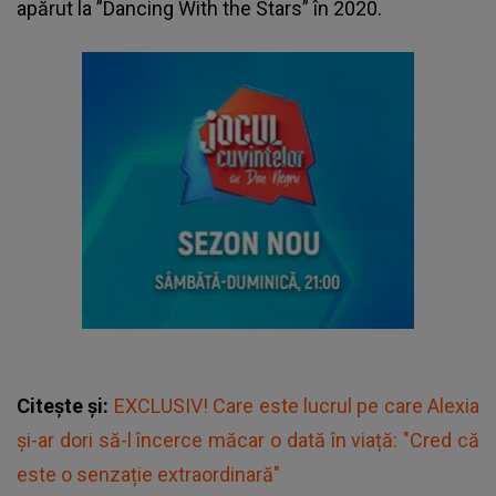
apărut la ”Dancing With the Stars” în 2020.
Citește și:
EXCLUSIV! Care este lucrul pe care Alexia
și-ar dori să-l încerce măcar o dată în viață: "Cred că
este o senzație extraordinară"