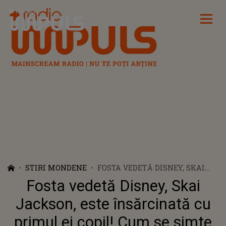
Radio Impuls
STIRI MONDENE
FOSTA VEDETĂ DISNEY, SKAI
JACKSON, ESTE ÎNSĂRCINATĂ
Fosta vedetă Disney, Skai
CU PRIMUL EI COPIL! CUM SE
SIMTE ACTRIȚA ACUM?
Jackson, este însărcinată cu
primul ei copil! Cum se simte