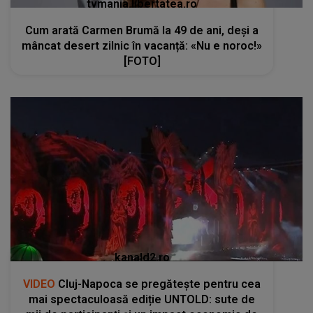
tvmania.libertatea.ro
Cum arată Carmen Brumă la 49 de ani, deși a
mâncat desert zilnic în vacanță: «Nu e noroc!»
[FOTO]
kanald2.ro
VIDEO
Cluj-Napoca se pregătește pentru cea
mai spectaculoasă ediție UNTOLD: sute de