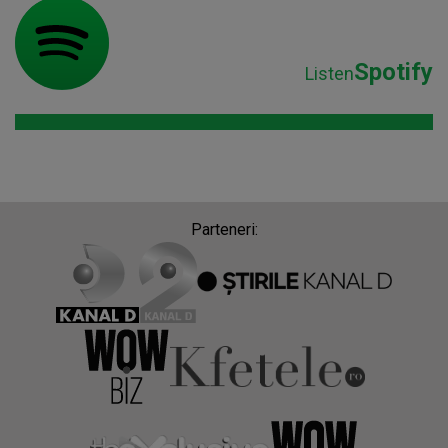
Spotify
Listen
Parteneri: