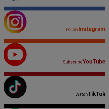
Instagram
Follow
YouTube
Subscribe
TikTok
Watch