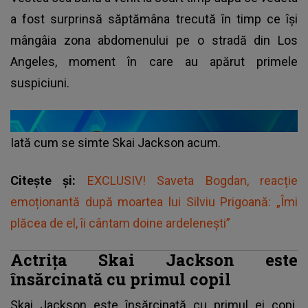
a fost surprinsă săptămâna trecută în timp ce își
mângâia zona abdomenului pe o stradă din Los
Angeles, moment în care au apărut primele
suspiciuni.
Iată cum se simte Skai Jackson acum.
Citește și:
EXCLUSIV! Saveta Bogdan, reacție
emoționantă după moartea lui Silviu Prigoană: „Îmi
plăcea de el, îi cântam doine ardelenești”
Actrița Skai Jackson este
însărcinată cu primul copil
Skai Jackson este însărcinată cu primul ei copi.