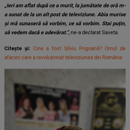
„Ieri am aflat după ce a murit, la jumătate de oră m-
a sunat de la un alt post de televiziune. Abia murise
și mă sunaseră să vorbim, ce să vorbim. Stai puțin,
să vedem dacă e adevărat.”,
ne-a declarat Saveta.
Citește și:
Cine a fost Silviu Prigoană? Omul de
afaceri care a revoluționat televiziunea din România