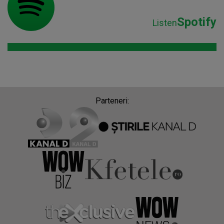
Spotify
Listen
Parteneri: