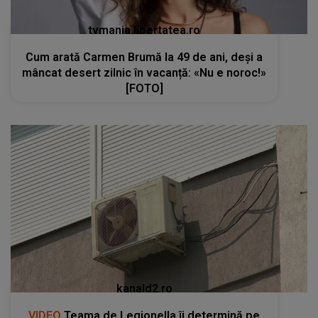
tvmania.libertatea.ro
Cum arată Carmen Brumă la 49 de ani, deși a
mâncat desert zilnic în vacanță: «Nu e noroc!»
[FOTO]
kanald2.ro
VIDEO
Teama de Legionella îi determină pe