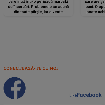
care intră într-o perioadă marcată
care are șa
de încercări. Problemele se adună
bani. O opo
din toate părțile, iar o veste
poate schi
neașteptată îi dă planurile peste
la
cap
CONECTEAZĂ-TE CU NOI
Facebook
Like