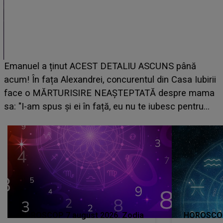
Emanuel a ținut ACEST DETALIU ASCUNS până
acum! În fața Alexandrei, concurentul din Casa Iubirii
face o MĂRTURISIRE NEAȘTEPTATĂ despre mama
sa: "I-am spus și ei în față, eu nu te iubesc pentru
că..."
HOROSCOP 7 august 2026. Zodia
HOROSCOP 