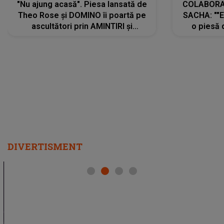
"Nu ajung acasă". Piesa lansată de
COLABORAR
Theo Rose și DOMINO îi poartă pe
SACHA: ""E
ascultători prin AMINTIRI și
o piesă 
REGĂSIRI, iar drumul emoțiilor
imediat pre
trece prin sufletul publicului:
cu mine șt
"Pentru toți cei care au plecat
păstrăm do
departe ca să le fie mai bine"
DIVERTISMENT