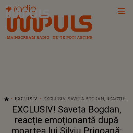
Radio Impuls
EXCLUSIV
EXCLUSIV! SAVETA BOGDAN, REACȚIE
EMOȚIONANTĂ DUPĂ MOARTEA LUI
EXCLUSIV! Saveta Bogdan,
SILVIU PRIGOANĂ: „ÎMI PLĂCEA DE EL,
ÎI CÂNTAM DOINE ARDELENEȘTI”
reacție emoționantă după
moartea lui Silviu Prigoană: