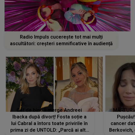
Radio Impuls cucerește tot mai mulți
ascultători: creșteri semnificative în audiență
Cât de bine îi merge Andreei
MĂRTURIA
Ibacka după divorț! Fosta soție a
Pușcău!
lui Cabral a întors toate privirile în
cancer dato
prima zi de UNTOLD: „Parcă ai altă
Berkovich, 