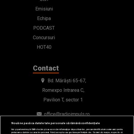
Emisiuni
Echipa
PODCAST
Concursuri
HOT40
Contact
Bd. Mărăști 65-67,
Romexpo Intrarea C,
Pavilion T, sector 1
office@radioimpuls.ro
Nouă ne pasă ca datele tale personale să rămână confidențiale
LIVE : 0754-222.999
Noi și partenerii noștri
589
stocăm și/sau accesăm informații pe dispozitivul dvs., precum identificatorii cookie unici pentru
prelucrarea datelor cu caracter personal. Puteți accepta sau gestiona preferințele dvs. făcând clic mai jos, respectiv vă