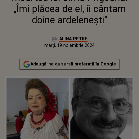
„Îmi plăcea de el, îi cântam
doine ardelenești”
Autor:
ALINA PETRE
Publicat:
miercuri, 13 noiembrie 2024
Actualizat:
marți, 19 noiembrie 2024
Adaugă-ne ca sursă preferată în Google