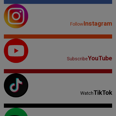
Instagram
Follow
YouTube
Subscribe
TikTok
Watch