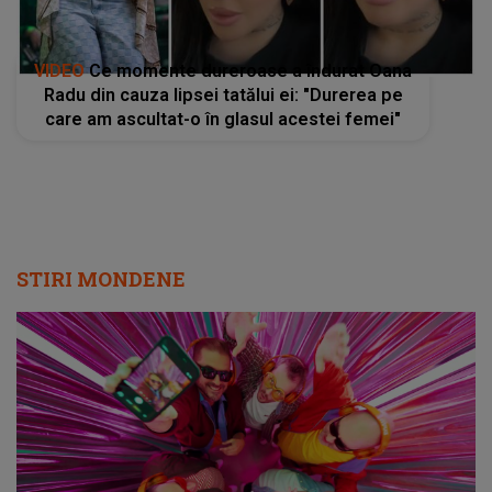
VIDEO
Ce momente dureroase a îndurat Oana
Radu din cauza lipsei tatălui ei: "Durerea pe
care am ascultat-o în glasul acestei femei"
STIRI MONDENE