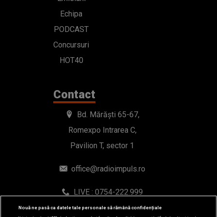
Echipa
PODCAST
Concursuri
HOT40
Contact
Bd. Mărăști 65-67,
Romexpo Intrarea C,
Pavilion T, sector 1
office@radioimpuls.ro
LIVE : 0754-222.999
WhatsApp: 0754-222.999
Nouă ne pasă ca datele tale personale să rămână confidențiale