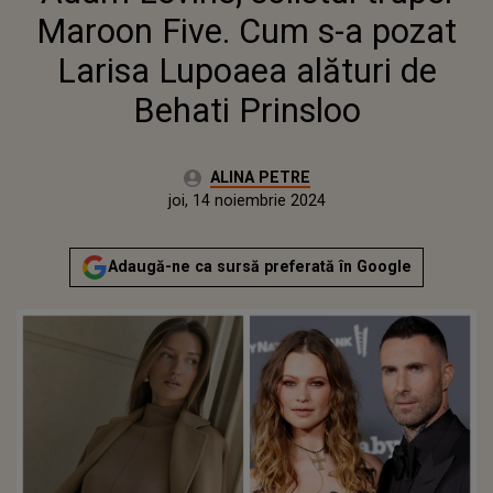
PRINSLOO
Maroon Five. Cum s-a pozat
Larisa Lupoaea alături de
Behati Prinsloo
Autor:
ALINA PETRE
Publicat:
joi, 14 noiembrie 2024
Actualizat:
joi, 14 noiembrie 2024
Adaugă-ne ca sursă preferată în Google