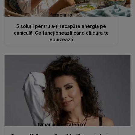
femeia.ro
5 soluții pentru a-ți recăpăta energia pe
caniculă. Ce funcționează când căldura te
epuizează
tvmania.libertatea.ro