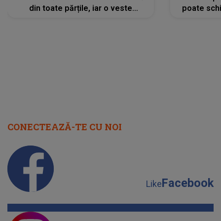
din toate părțile, iar o veste
poate schi
neașteptată îi dă planurile peste
la
cap
CONECTEAZĂ-TE CU NOI
Facebook
Like