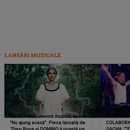
LANSĂRI MUZICALE
Când DORUL devine muzică, apare
Armin 
"Nu ajung acasă". Piesa lansată de
COLABORAR
Theo Rose și DOMINO îi poartă pe
SACHA: ""E