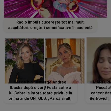
Radio Impuls cucerește tot mai mulți
ascultători: creșteri semnificative în audiență
Cât de bine îi merge Andreei
MĂRTURIA
Ibacka după divorț! Fosta soție a
Pușcău!
lui Cabral a întors toate privirile în
cancer dato
prima zi de UNTOLD: „Parcă ai altă
Berkovich, 
strălucire, emani putere,
accident ru
încredere, siguranță...”
Dacă nu 