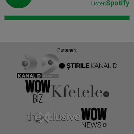
Spotify
Listen
Parteneri: