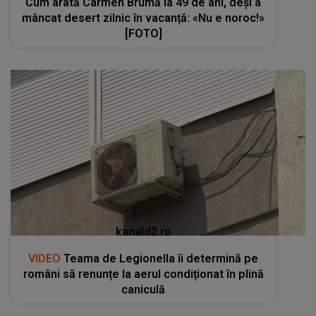
Cum arată Carmen Brumă la 49 de ani, deși a
mâncat desert zilnic în vacanță: «Nu e noroc!»
[FOTO]
kanald2.ro
VIDEO
Teama de Legionella îi determină pe
români să renunțe la aerul condiționat în plină
caniculă