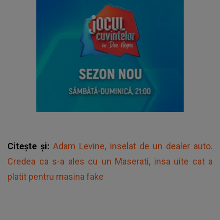
Citește și:
Adam Levine, inselat de un dealer auto.
Credea ca s-a ales cu un Maserati, insa uite cat a
platit pentru masina fake