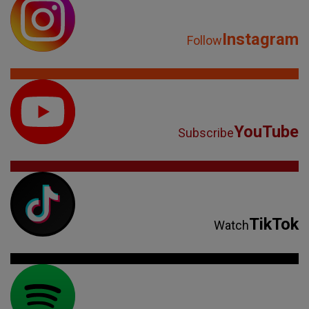
Instagram
Follow
YouTube
Subscribe
TikTok
Watch