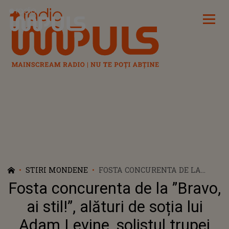
Radio Impuls
STIRI MONDENE
FOSTA CONCURENTA DE LA
”BRAVO, AI STIL!”, ALĂTURI DE
Fosta concurenta de la ”Bravo,
SOȚIA LUI ADAM LEVINE,
SOLISTUL TRUPEI MAROON
ai stil!”, alături de soția lui
FIVE. CUM S-A POZAT LARISA
Adam Levine, solistul trupei
LUPOAEA ALĂTURI DE BEHATI