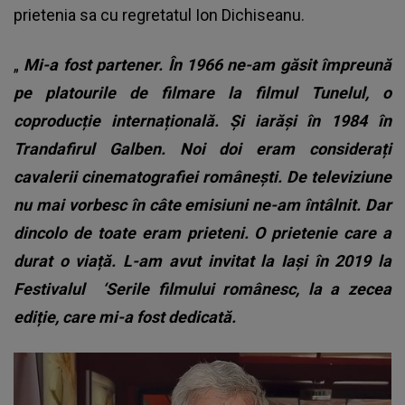
prietenia sa cu regretatul
Ion Dichiseanu
.
„
Mi-a fost partener. În 1966 ne-am găsit împreună
pe platourile de filmare la filmul Tunelul, o
coproducție internațională. Și iarăși în 1984 în
Trandafirul Galben. Noi doi eram considerați
cavalerii cinematografiei românești. De televiziune
nu mai vorbesc în câte emisiuni ne-am întâlnit. Dar
dincolo de toate eram prieteni. O prietenie care a
durat o viață.
L-am avut invitat la Iași în 2019 la
Festivalul
‘Serile filmului românesc, la a zecea
ediție, care mi-a fost dedicată.