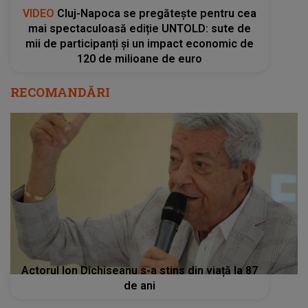
VIDEO
Cluj-Napoca se pregătește pentru cea
mai spectaculoasă ediție UNTOLD: sute de
mii de participanți și un impact economic de
120 de milioane de euro
RECOMANDĂRI
Actorul Ion Dichiseanu s-a stins din viață la 87
de ani