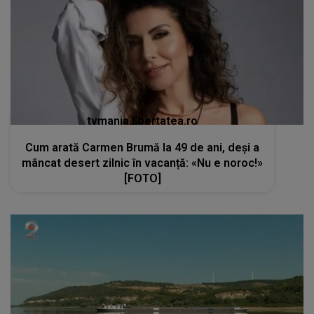
tvmania.libertatea.ro
Cum arată Carmen Brumă la 49 de ani, deși a
mâncat desert zilnic în vacanță: «Nu e noroc!»
[FOTO]