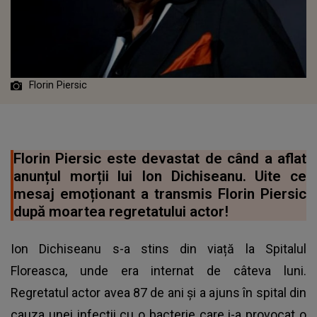
Florin Piersic
Florin Piersic este devastat de când a aflat
anunțul morții lui Ion Dichiseanu. Uite ce
mesaj emoționant a transmis Florin Piersic
după moartea regretatului actor!
Ion Dichiseanu s-a stins din viață la Spitalul
Floreasca, unde era internat de câteva luni.
Regretatul actor avea 87 de ani și a ajuns în spital din
cauza unei infecții cu o bacterie care i-a provocat o