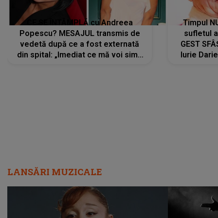
CE SE ÎNTÂMPLĂ cu Andreea
Timpul N
Popescu? MESAJUL transmis de
sufletul 
vedetă după ce a fost externată
GEST SFÂȘ
din spital: „Imediat ce mă voi simți
Iurie Dari
mai bine...”
măsură ce
LANSĂRI MUZICALE