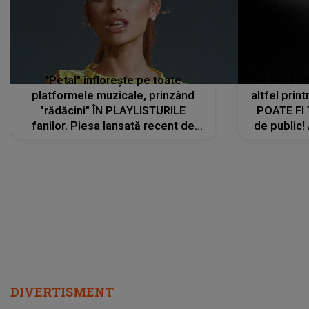
"Petal" înflorește pe toate
De această 
platformele muzicale, prinzând
altfel prin
"rădăcini" ÎN PLAYLISTURILE
POATE FI
fanilor. Piesa lansată recent de
de public!
Ariana Grande îi face pe
a lansat V
ascultători SĂ O ASCULTE PE
REPEAT
DIVERTISMENT