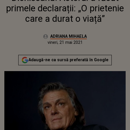
primele declarații: „O prietenie
care a durat o viață”
Autor:
ADRIANA MIHAELA
Publicat:
vineri, 21 mai 2021
Actualizat:
vineri, 21 mai 2021
Adaugă-ne ca sursă preferată în Google