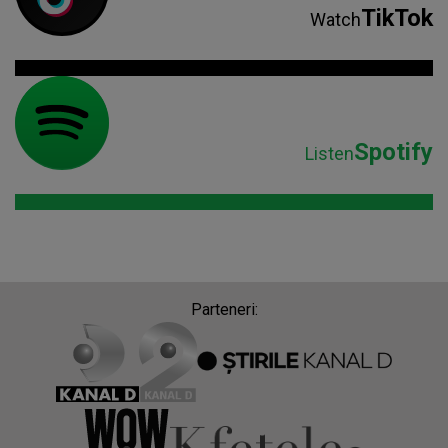
TikTok
Watch
Spotify
Listen
Parteneri: