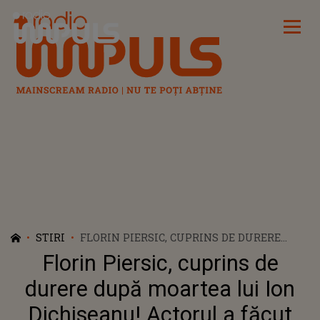
Radio Impuls
STIRI
FLORIN PIERSIC, CUPRINS DE DURERE
DUPĂ MOARTEA LUI ION DICHISEANU!
Florin Piersic, cuprins de
ACTORUL A FĂCUT PRIMELE DECLARAȚII:
„O PRIETENIE CARE A DURAT O VIAȚĂ”
durere după moartea lui Ion
Dichiseanu! Actorul a făcut