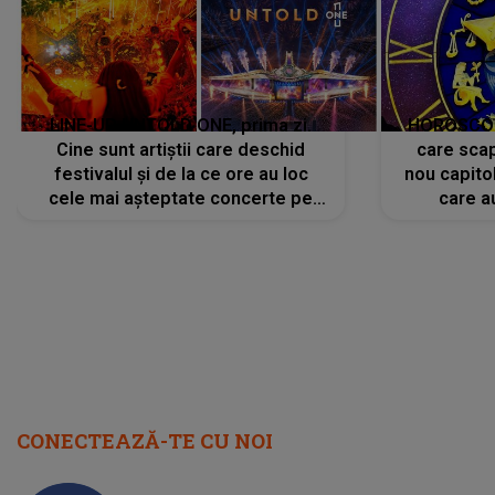
LINE-UP UNTOLD ONE, prima zi.
HOROSCOP 
Cine sunt artiștii care deschid
care scap
festivalul și de la ce ore au loc
nou capitol
cele mai așteptate concerte pe
care a
scena principală?
perioadă 
CONECTEAZĂ-TE CU NOI