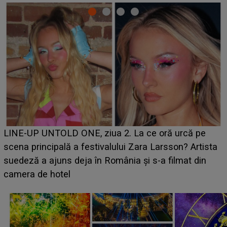
Ce a dezvăluit noua concurentă din "Casa Iubirii" l-a
luat prin surprindere pe Emanuel. CINE ESTE
BĂIATUL VIZAT de Alexandra?! Aflându-se în fața
faptului împlinit, A RECUNOSCUT IMEDIAT: "Am
avut..."