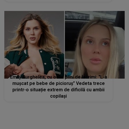
Emily Burghelea, cu ochii plini de lacrimi: "L-a
mușcat pe bebe de picioruș” Vedeta trece
printr-o situație extrem de dificilă cu ambii
copilași