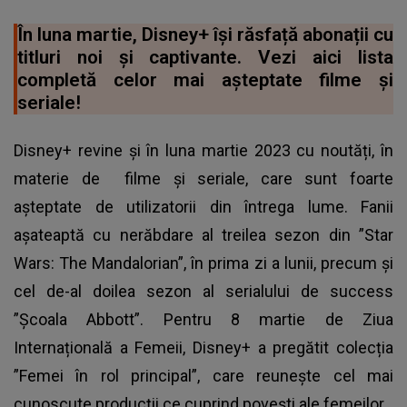
În luna martie, Disney+ își răsfață abonații cu
titluri noi și captivante. Vezi aici lista
completă celor mai așteptate filme și
seriale!
Disney+ revine și în luna martie 2023 cu noutăți, în
materie de
filme și seriale
, care sunt foarte
așteptate de utilizatorii din întrega lume. Fanii
așateaptă cu nerăbdare al treilea sezon din ”Star
Wars: The Mandalorian”, în prima zi a lunii, precum și
cel de-al doilea sezon al serialului de success
”Școala Abbott”. Pentru 8 martie de Ziua
Internațională a Femeii, Disney+ a pregătit colecția
”Femei în rol principal”, care reunește cel mai
cunoscute producții ce cuprind povești ale femeilor.