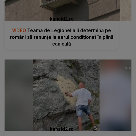
kanald2.ro
VIDEO
Teama de Legionella îi determină pe
români să renunțe la aerul condiționat în plină
caniculă
kanald2.ro