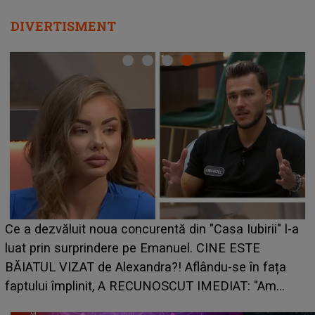
DIVERTISMENT
HOROSCOP de weekend, 8-9 august 2026. Zod
ii" l-a
care riscă să rămână fără bani. O decizie luată
grabă îi aduce pierderi semnificative și îi dă to
fața
planurile peste cap
"Am