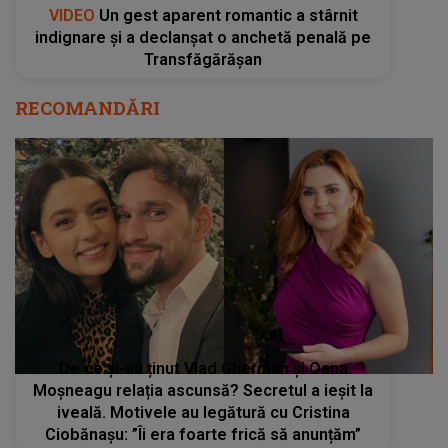
VIDEO
Un gest aparent romantic a stârnit
indignare și a declanșat o anchetă penală pe
Transfăgărășan
RECOMANDĂRI
De ce și-au ținut Vlad Gherman și Oana
Moșneagu relația ascunsă? Secretul a ieșit la
iveală. Motivele au legătură cu Cristina
Ciobănașu: ”Îi era foarte frică să anunțăm”