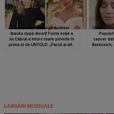
Cât de bine îi merge Andreei
MĂRTURIA
Ibacka după divorț! Fosta soție a
Pușcău!
lui Cabral a întors toate privirile în
cancer dato
prima zi de UNTOLD: „Parcă ai altă
Berkovich, 
strălucire, emani putere,
accident ru
încredere, siguranță...”
Dacă nu 
LANSĂRI MUZICALE