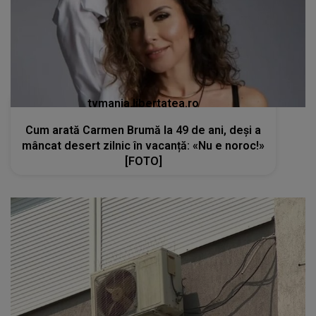
tvmania.libertatea.ro
Cum arată Carmen Brumă la 49 de ani, deși a
mâncat desert zilnic în vacanță: «Nu e noroc!»
[FOTO]