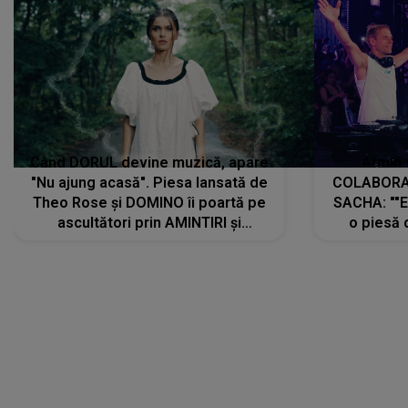
Când DORUL devine muzică, apare
Armin 
"Nu ajung acasă". Piesa lansată de
COLABORAR
Theo Rose și DOMINO îi poartă pe
SACHA: ""E
ascultători prin AMINTIRI și
o piesă 
REGĂSIRI, iar drumul emoțiilor
imediat pre
trece prin sufletul publicului:
cu mine șt
"Pentru toți cei care au plecat
păstrăm do
departe ca să le fie mai bine"