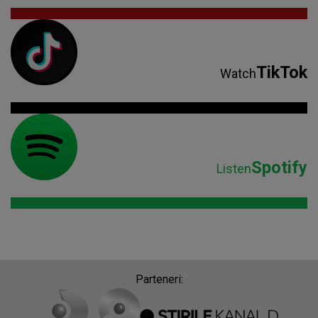
TikTok
Watch
Spotify
Listen
Parteneri: