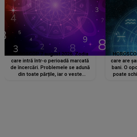
HOROSCOP 7 august 2026. Zodia
HOROSCOP 
care intră într-o perioadă marcată
care are șa
de încercări. Problemele se adună
bani. O opo
din toate părțile, iar o veste
poate schi
neașteptată îi dă planurile peste
la
cap