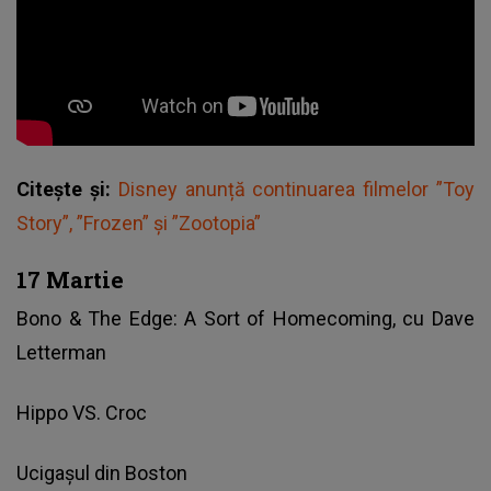
Citește și:
Disney anunță continuarea filmelor ”Toy
Story”, ”Frozen” și ”Zootopia”
17 Martie
Bono & The Edge: A Sort of Homecoming, cu Dave
Letterman
Hippo VS. Croc
Ucigașul din Boston