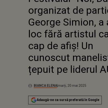
SIMION,
organizat de parti
FĂRĂ AR
ERA CAP
CUNOSC
George Simion, a 
L-A ȚEP
LIDERU
loc fără artistul c
cap de afiș! Un
cunoscut manelist
țepuit pe liderul 
Publicat:
Autor:
marți, 20 mai 2025
Actualizat:
BIANCA ELENA
marți, 20 mai 2025
Adaugă-ne ca sursă preferată în Google