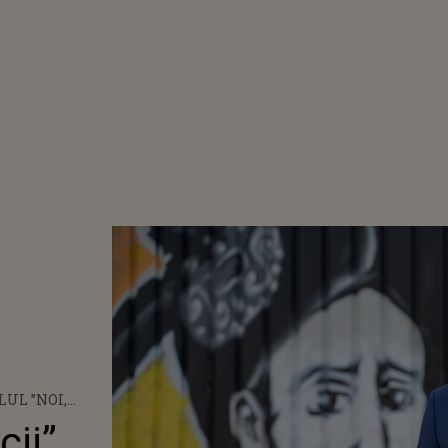
LUL ”NOI,
 ORGANIZAT DE
ii”,
L LUI GEORGE