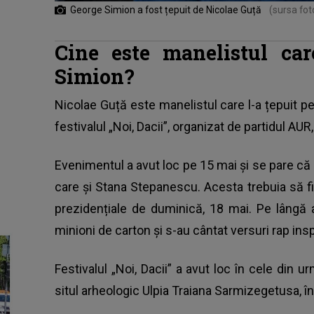
George Simion a fost țepuit de Nicolae Guță
(sursa fot
Cine este manelistul car
Simion?
Nicolae Guță este manelistul care l-a țepuit p
festivalul „Noi, Dacii”, organizat de partidul AUR
Evenimentul a avut loc pe 15 mai și se pare că ma
care și Stana Stepanescu. Acesta trebuia să fi
prezidențiale de duminică, 18 mai. Pe lângă ar
minioni de carton și s-au cântat versuri rap ins
Festivalul „Noi, Dacii” a avut loc în cele din u
situl arheologic Ulpia Traiana Sarmizegetusa, î