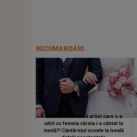
RECOMANDĂRI
Cine este celebrul artist care s-a
iubit cu femeia căreia i-a cântat la
nuntă?! Cântăreţul scoate la iveală