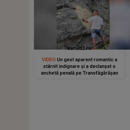
kanald2.ro
VIDEO
Un gest aparent romantic a
stârnit indignare și a declanșat o
anchetă penală pe Transfăgărășan