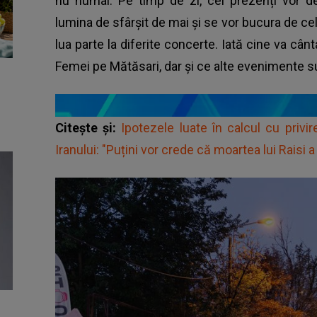
nu numai. Pe timp de zi, cei prezenți vor d
lumina de sfârșit de mai și se vor bucura de ce
lua parte la diferite concerte. Iată cine va cânta
Femei pe Mătăsari, dar și ce alte evenimente s
Citește și:
Ipotezele luate în calcul cu privir
Iranului: "Puțini vor crede că moartea lui Raisi 