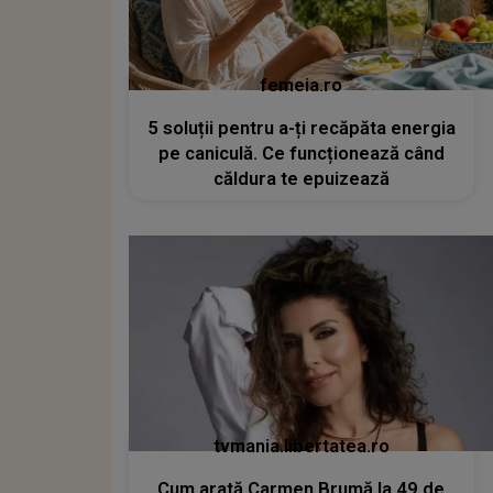
femeia.ro
5 soluții pentru a-ți recăpăta energia
pe caniculă. Ce funcționează când
căldura te epuizează
tvmania.libertatea.ro
Cum arată Carmen Brumă la 49 de