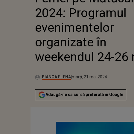
26 MAI
2024: Programul
evenimentelor
organizate în
weekendul 24-26 
Autor:
Publicat:
BIANCA ELENA
marți, 21 mai 2024
Adaugă-ne ca sursă preferată în Google