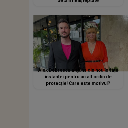
detalii neașteptate
Alex Dobrescu a ajuns din nou în fața
instanței pentru un alt ordin de
protecție! Care este motivul?