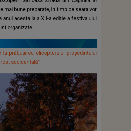
escoperi faimoasa stradă din Capitală în
le mai bune preparate, în timp ce seara vor
 anul acesta la a XII-a ediție a festivalului
unt organizate.
e la prăbușirea elicopterului președintelui
a fost accidentală”