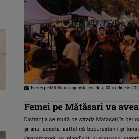
Femei pe Mătăsari a ajuns la cea de-a XII-a ediție în 20
Femei pe Mătăsari va avea
Distracția se mută pe strada Mătăsari în perio
și anul acesta, astfel că bucureștenii și turi
Organizatorii au planificat numeroase surpr