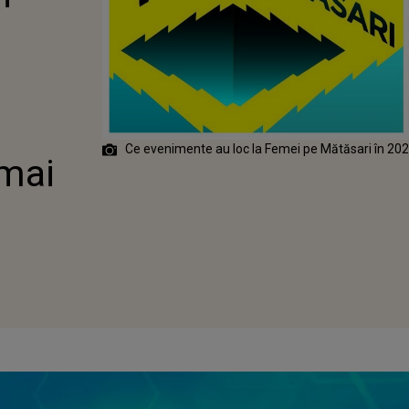
Ce evenimente au loc la Femei pe Mătăsari în 20
mai