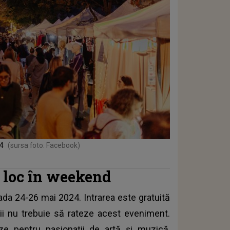
24
(sursa foto: Facebook)
 loc în weekend
ada 24-26 mai 2024. Intrarea este gratuită
știi nu trebuie să rateze acest
eveniment
.
ize pentru pasionații de artă și muzică,