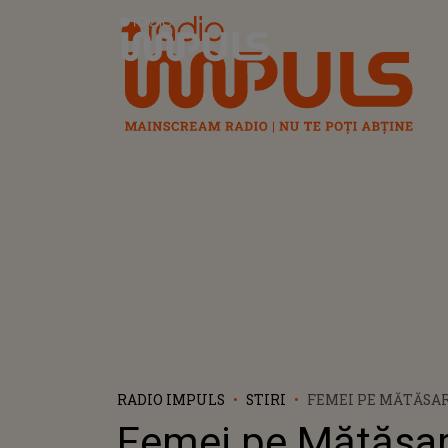
Radio Impuls
RADIO IMPULS
STIRI
FEMEI PE MĂTĂSARI
PROGRAMUL EVEN
Femei pe Mătăsar
ORGANIZATE ÎN W