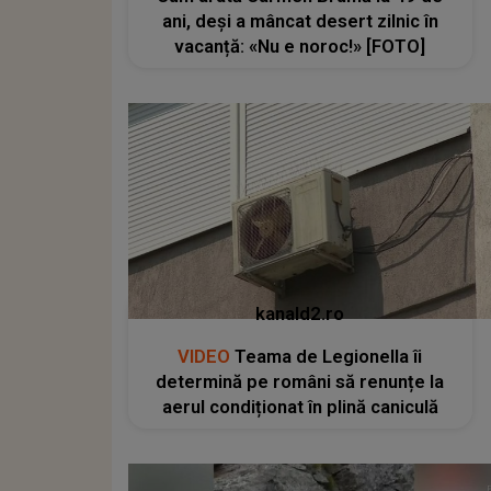
ani, deși a mâncat desert zilnic în
vacanță: «Nu e noroc!» [FOTO]
kanald2.ro
VIDEO
Teama de Legionella îi
determină pe români să renunțe la
aerul condiționat în plină caniculă